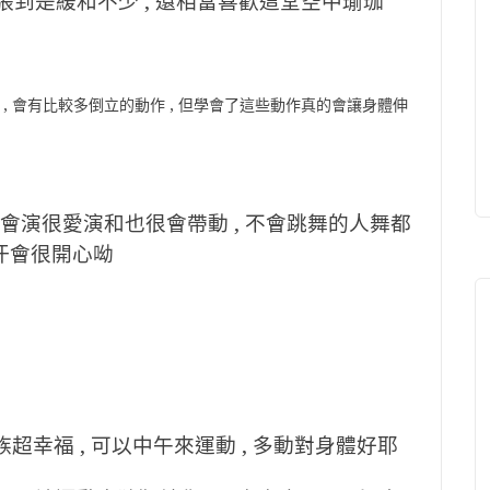
張到是緩和不少 , 還相當喜歡這堂空中瑜珈
 , 會有比較多倒立的動作 , 但學會了這些動作真的會讓身體伸
老師很會演很愛演和也很會帶動 , 不會跳舞的人舞都
點汗會很開心呦
族超幸福 , 可以中午來運動 , 多動對身體好耶