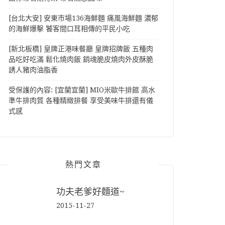
[台北大安] 安東市場136海鮮麵 痛風海鮮麵 濃郁
的海鮮爆擊 饕客間口耳相傳的平民小吃
[新北板橋] 皇牌正港味餐廳 皇牌招牌飯 五種肉
品吃好吃滿 鬆化燒肉飯 銷魂脆皮燒肉外皮酥脆
誘人豬肉油脂香
受保護的內容: [宜蘭宜蘭] MIO米歐牛排館 高水
準牛排肉質 各種精緻排餐 享受美味牛排還有儀
式感
熱門文章
功夫老爹好麵道~
2015-11-27