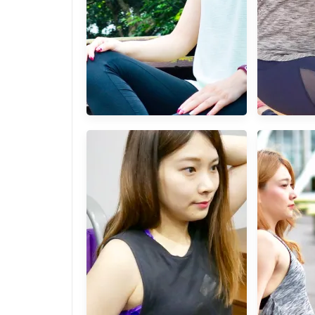
[關於運動] Miracle.YH予勳國
[台北大安
際 運動內衣 瑜珈服 親膚透氣
深深愛上T
有彈性好穿脫 花色美美搭健身
房重訓