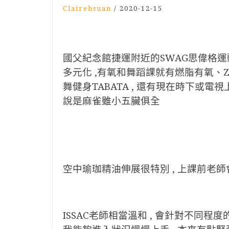
Clairehsuan
/
2020-12-15
國父紀念館捷運附近的SWAG思偉格運
多元化 ,有氧和舞蹈課就有燃脂有氧、ZUMBA
舞健身TABATA , 還有現在時下或電視
說是麻雀雖小五臟俱全
空中瑜珈精油伸展很特別 , 上課前老
ISSAC老師相當溫和 , 會針對不同程