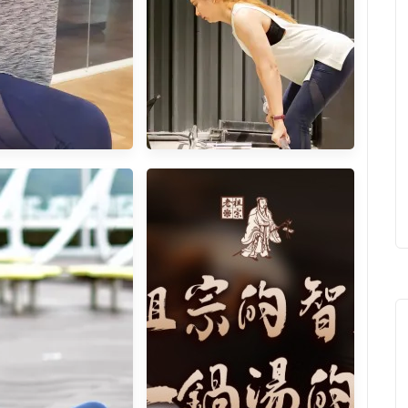
] 輕適能健身房讓我
[台北松山] 肌擊Office民生社
RX懸吊訓練 打擊肚
區松山健身房 鍛鍊全身的肌肉
子上的肉肉
跟身上肥肉說再見吧