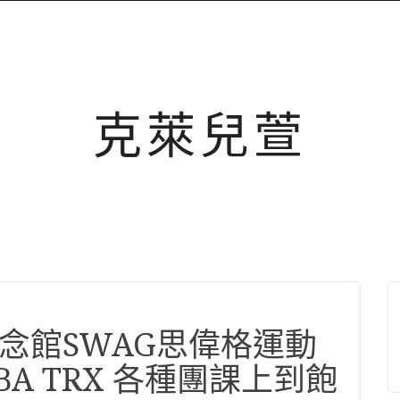
克萊兒萱
紀念館SWAG思偉格運動
BA TRX 各種團課上到飽