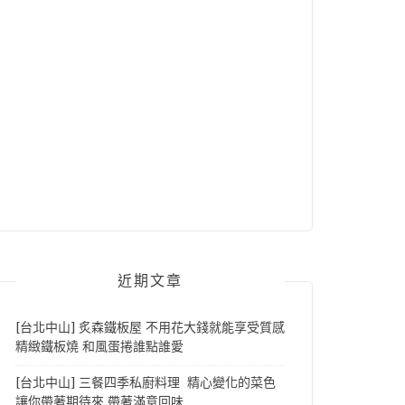
近期文章
[台北中山] 炙森鐵板屋 不用花大錢就能享受質感
精緻鐵板燒 和風蛋捲誰點誰愛
[台北中山] 三餐四季私廚料理 精心變化的菜色
讓你帶著期待來 帶著滿意回味