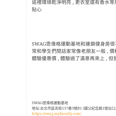
這裡環境乾淨明亮 , 更衣室還有香水等
貼心
SWAG思偉格運動基地和連鎖健身房很不
常和學生們閒話家常像老朋友一般 , 價格
體驗優惠價 , 體驗過了滿意再來上 ,
SWAG思偉格運動基地
地址:‪台北市延吉街137巷3號B1 (‬國父紀念館1號出口
https://swag.myfansily.com/