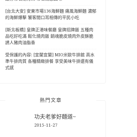
[台北大安] 安東市場136海鮮麵 痛風海鮮麵 濃郁
的海鮮爆擊 饕客間口耳相傳的平民小吃
[新北板橋] 皇牌正港味餐廳 皇牌招牌飯 五種肉
品吃好吃滿 鬆化燒肉飯 銷魂脆皮燒肉外皮酥脆
誘人豬肉油脂香
受保護的內容: [宜蘭宜蘭] MIO米歐牛排館 高水
準牛排肉質 各種精緻排餐 享受美味牛排還有儀
式感
熱門文章
功夫老爹好麵道~
2015-11-27