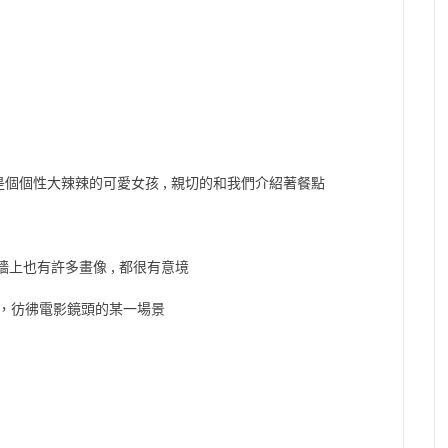
, 是個個性大辣辣的可愛女孩 , 親切的和我們介紹著餐點
牆上也有許多畫像 , 都很有意境
，彷彿電影鏡頭的某一場景