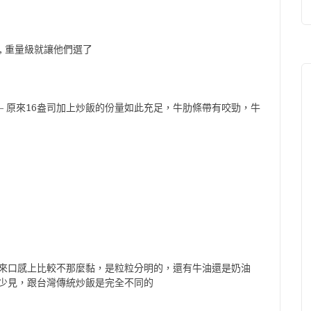
, 重量級就讓他們選了
– 原來16盎司加上炒飯的份量如此充足，牛肋條帶有咬勁，牛
來口感上比較不那麼黏，是粒粒分明的，還有牛油還是奶油
少見，跟台灣傳統炒飯是完全不同的