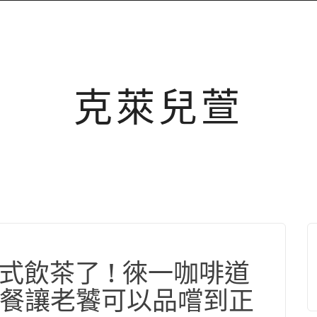
克萊兒萱
式飲茶了 ! 徠一咖啡道
餐讓老饕可以品嚐到正