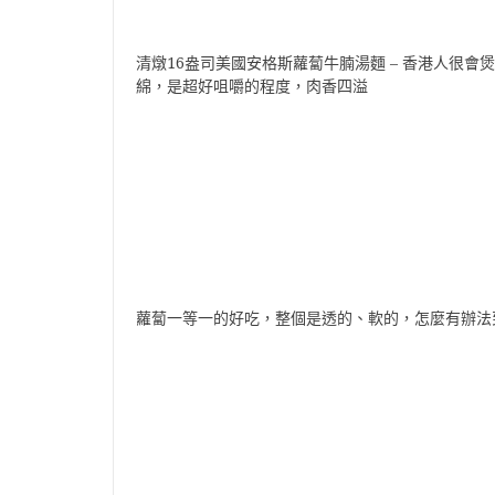
清燉16盎司美國安格斯蘿蔔牛腩湯麵 – 香港人很
綿，是超好咀嚼的程度，肉香四溢
蘿蔔一等一的好吃，整個是透的、軟的，怎麼有辦法