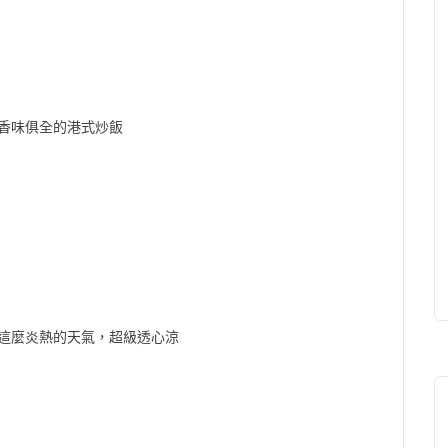
香味俱全的港式炒飯
這麼炎熱的天氣，超級透心涼