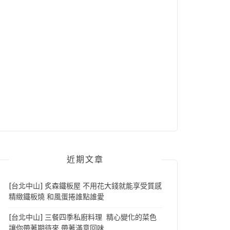
近期文章
[台北中山] 炙森鐵板屋 不用花大錢就能享受質感
精緻鐵板燒 和風蛋捲誰點誰愛
[台北中山] 三餐四季私廚料理 精心變化的菜色
讓你帶著期待來 帶著滿意回味