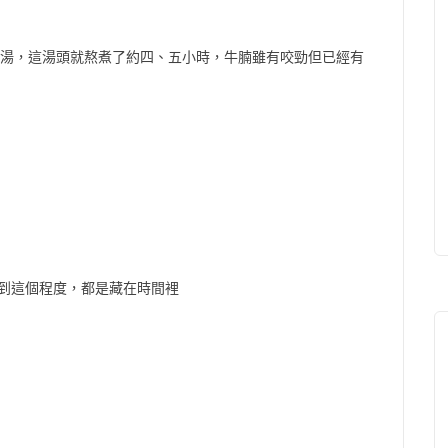
會煲湯，這湯頭就熬煮了約四、五小時，牛腩雖有咬勁但已經有
到這個程度，都是藏在時間裡