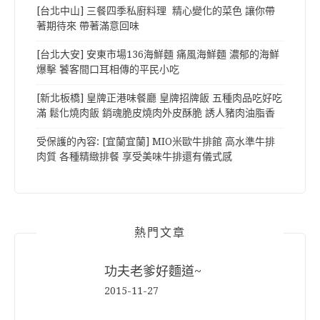
[台北中山] 三餐四季私廚料理 精心變化的菜色 讓你帶
著期待來 帶著滿意回味
[台北大安] 安東市場136海鮮麵 痛風海鮮麵 濃郁的海鮮
爆擊 饕客間口耳相傳的平民小吃
[新北板橋] 皇牌正港味餐廳 皇牌招牌飯 五種肉品吃好吃
滿 鬆化燒肉飯 銷魂脆皮燒肉外皮酥脆 誘人豬肉油脂香
受保護的內容: [宜蘭宜蘭] MIO米歐牛排館 高水準牛排
肉質 各種精緻排餐 享受美味牛排還有儀式感
熱門文章
功夫老爹好麵道~
2015-11-27