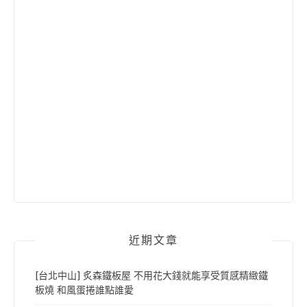
近期文章
[台北中山] 炙森鐵板屋 不用花大錢就能享受質感精緻鐵
板燒 和風蛋捲誰點誰愛