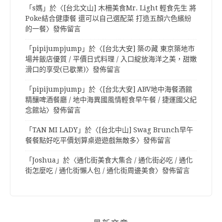
「
s媽
」於〈
[台北文山] 木柵美食Mr. Light 輕食先生 將
Poke結合健康餐 還可以自己選配菜 打造五顏六色繽紛
的一餐
〉發佈留言
「
pipijumpjump
」於〈
[台北大安] 築の藏 東京築地市
場丼飯店優質 / 平價日式料理 / 入口綻放海洋之美，甜嫩
滑口的享受(已歇業)
〉發佈留言
「
pipijumpjump
」於〈
[台北大安] ABV地中海餐酒館
精釀啤酒餐廳 / 地中海異國風情輕食早午餐 / 捷運國父紀
念館站
〉發佈留言
「
TAN MI LADY
」於〈
[台北中山] Swag Brunch早午
餐餐點好吃平價划算桌遊遊戲無敵多
〉發佈留言
「
Joshua
」於〈
通化街美食大集合 / 通化街必吃 / 通化
街怎麼吃 / 通化街懶人包 / 通化街周邊美食
〉發佈留言