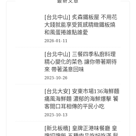
最新文章
[台北中山] 炙森鐵板屋 不用花
大錢就能享受質感精緻鐵板燒
和風蛋捲誰點誰愛
2026-01-11
[台北中山] 三餐四季私廚料理
精心變化的菜色 讓你帶著期待
來 帶著滿意回味
2025-10-26
[台北大安] 安東市場136海鮮麵
痛風海鮮麵 濃郁的海鮮爆擊 饕
客間口耳相傳的平民小吃
2025-10-13
[新北板橋] 皇牌正港味餐廳 皇
牌招牌飯 五種肉品吃好吃滿 鬆