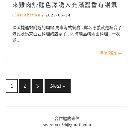
來雞肉炒麵色澤誘人充滿醬香有護氣
Clairehsuan
/
2023-06-14
頂溪捷運站附近的翔點 馬來港式餐廳 , 顧名思義就是結合了
港式及馬來西亞料理的店家了 , 同時能品嚐兩國料理 , 一次
滿…
繼續閱讀
→
文
1
2
3
Next »
章
分
頁
合作邀約來信
sweetycc34@gmail.com