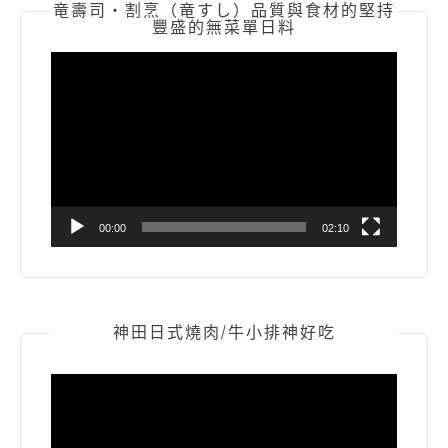
竜壽司‧割烹（竜すし）品質與食材的堅持
豐盛的無菜單日料
視
訊
播
放
器
00:00
02:10
神田日式燒肉/牛小排神好吃
視
訊
播
放