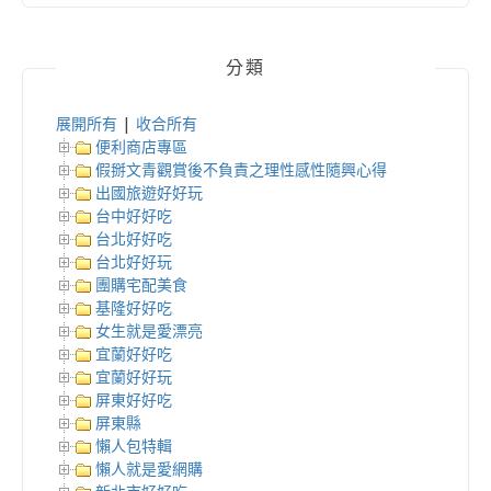
分類
展開所有
|
收合所有
便利商店專區
假掰文青觀賞後不負責之理性感性隨興心得
出國旅遊好好玩
台中好好吃
台北好好吃
台北好好玩
團購宅配美食
基隆好好吃
女生就是愛漂亮
宜蘭好好吃
宜蘭好好玩
屏東好好吃
屏東縣
懶人包特輯
懶人就是愛網購