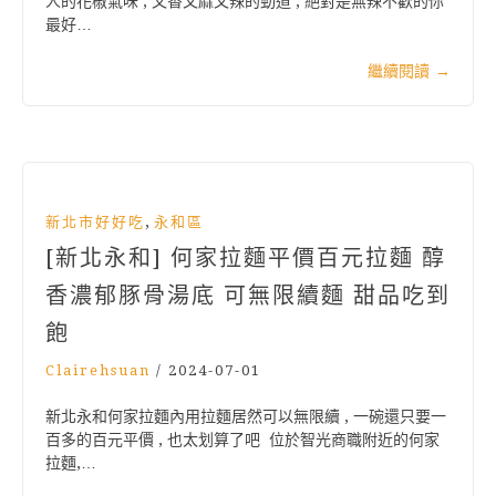
人的花椒氣味 , 又香又麻又辣的勁道 , 絕對是無辣不歡的你
最好…
繼續閱讀
→
,
新北市好好吃
永和區
[新北永和] 何家拉麵平價百元拉麵 醇
香濃郁豚骨湯底 可無限續麵 甜品吃到
飽
Clairehsuan
/
2024-07-01
新北永和何家拉麵內用拉麵居然可以無限續 , 一碗還只要一
百多的百元平價 , 也太划算了吧 位於智光商職附近的何家
拉麵,…