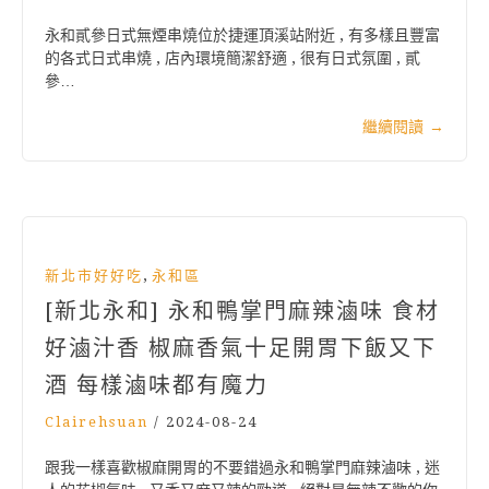
永和貳參日式無煙串燒位於捷運頂溪站附近 , 有多樣且豐富
的各式日式串燒 , 店內環境簡潔舒適 , 很有日式氛圍 , 貳
參…
繼續閱讀
→
,
新北市好好吃
永和區
[新北永和] 永和鴨掌門麻辣滷味 食材
好滷汁香 椒麻香氣十足開胃下飯又下
酒 每樣滷味都有魔力
Clairehsuan
/
2024-08-24
跟我一樣喜歡椒麻開胃的不要錯過永和鴨掌門麻辣滷味 , 迷