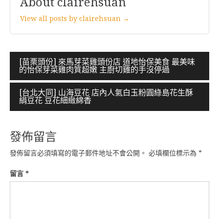
About clairehsuan
View all posts by clairehsuan →
文
[苗栗頭份] 來馬芽菜雞頭份店 道地怡保美食 最美味
的怡保芽菜雞肉質超嫩 主廚切雞的手沒停過
章
導
[台北大同] 山海豆花 店內人氣白玉粉圓綠島花生酥
絹豆花 豆花細緻綿香
覽
發佈留言
發佈留言必須填寫的電子郵件地址不會公開。
必填欄位標示為
*
留言
*