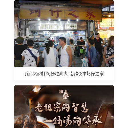
[新北板橋] 蚵仔吃爽爽-南雅夜市蚵仔之家