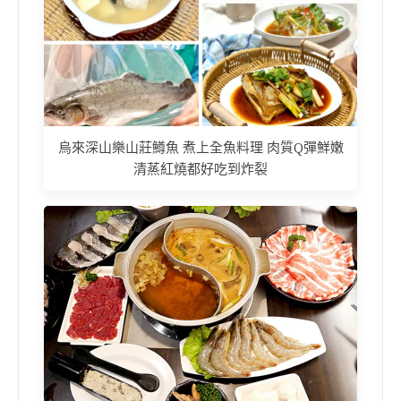
烏來深山樂山莊鱒魚 煮上全魚料理 肉質Q彈鮮嫩
清蒸紅燒都好吃到炸裂