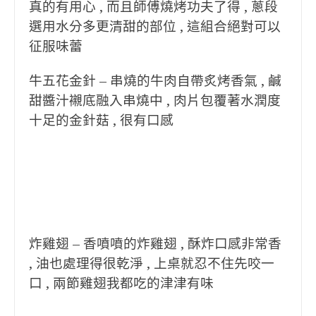
真的有用心 , 而且師傅燒烤功夫了得 , 蔥段
選用水分多更清甜的部位 ,
這組合絕對可以
征服味蕾
牛五花金針 – 串燒的牛肉自帶炙烤香氣 , 鹹
甜醬汁襯底融入串燒中 , 肉片包覆著水潤度
十足的金針菇 , 很有口感
炸雞翅 – 香噴噴的炸雞翅 , 酥炸口感非常香
, 油也處理得很乾淨 , 上桌就忍不住先咬一
口 , 兩節雞翅我都吃的津津有味