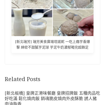
[新北瑞芳] 瑞芳美食廣場塔諾妮 一吃上癮芋香爆
擊 綿密不甜膩芋泥球 芋泥牛奶濃郁喝完超飽足
Related Posts
[新北板橋] 皇牌正港味餐廳 皇牌招牌飯 五種肉品吃
好吃滿 鬆化燒肉飯 銷魂脆皮燒肉外皮酥脆 誘人豬
肉油脂香