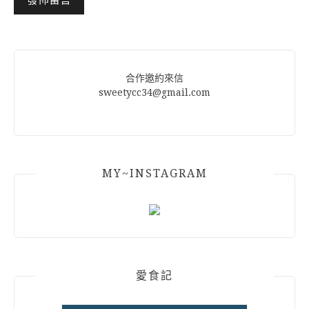
Alternative:
合作邀約來信
sweetycc34@gmail.com
MY~INSTAGRAM
愛食記