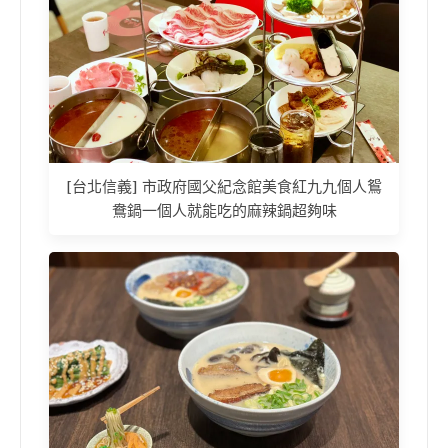
[台北信義] 市政府國父紀念館美食紅九九個人鴛
鴦鍋一個人就能吃的麻辣鍋超夠味