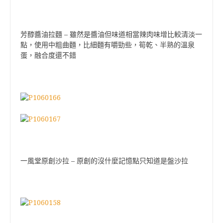
–
芳醇醬油拉麵
雖然是醬油但味道相當辣肉味增比較清淡一
點，使用中粗曲麵，比細麵有嚼勁些，筍乾、半熟的溫泉
蛋，融合度還不錯
–
一風堂原創沙拉
原創的沒什麼記憶點只知道是盤沙拉