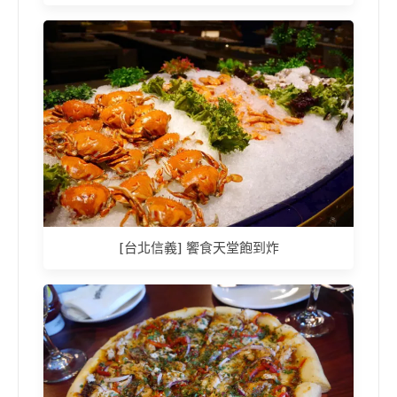
[台北信義] 饗食天堂飽到炸