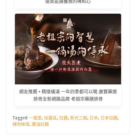
還是能擄獲我的嘴和心
網友推薦 • 精燉補湯 一年四季都可以喝 康寶藥燉
排骨全新網路品牌 老祖宗藥膳排骨
Tagged
一風堂
,
信義區
,
拉麵
,
新光三越
,
日本
,
日本拉麵
,
辣肉味增
,
醬油拉麵