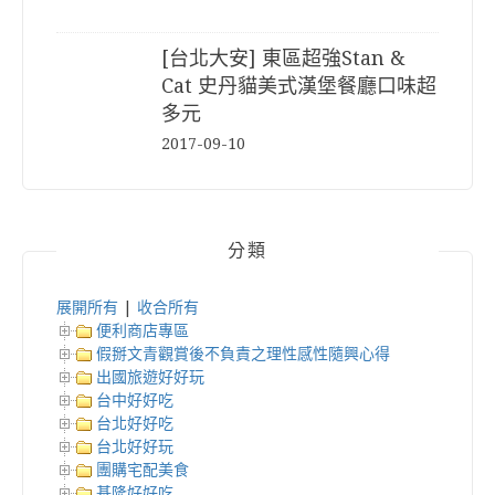
[台北大安] 東區超強Stan &
Cat 史丹貓美式漢堡餐廳口味超
多元
2017-09-10
分類
展開所有
|
收合所有
便利商店專區
假掰文青觀賞後不負責之理性感性隨興心得
出國旅遊好好玩
台中好好吃
台北好好吃
台北好好玩
團購宅配美食
基隆好好吃