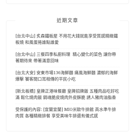
近期文章
[台北中山] 炙森鐵板屋 不用花大錢就能享受質感精緻鐵
板燒 和風蛋捲誰點誰愛
[台北中山] 三餐四季私廚料理 精心變化的菜色 讓你帶
著期待來 帶著滿意回味
[台北大安] 安東市場136海鮮麵 痛風海鮮麵 濃郁的海鮮
爆擊 饕客間口耳相傳的平民小吃
[新北板橋] 皇牌正港味餐廳 皇牌招牌飯 五種肉品吃好吃
滿 鬆化燒肉飯 銷魂脆皮燒肉外皮酥脆 誘人豬肉油脂香
受保護的內容: [宜蘭宜蘭] MIO米歐牛排館 高水準牛排
肉質 各種精緻排餐 享受美味牛排還有儀式感