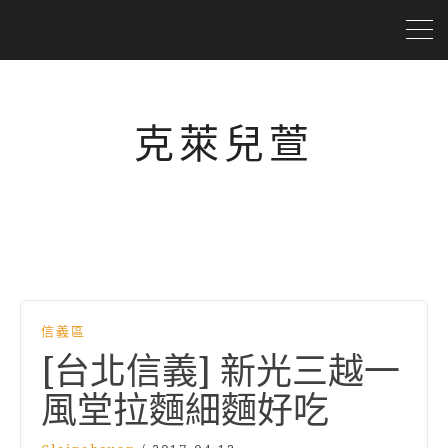
克萊兒萱
信義區
[台北信義] 新光三越一
風堂拉麵細麵好吃