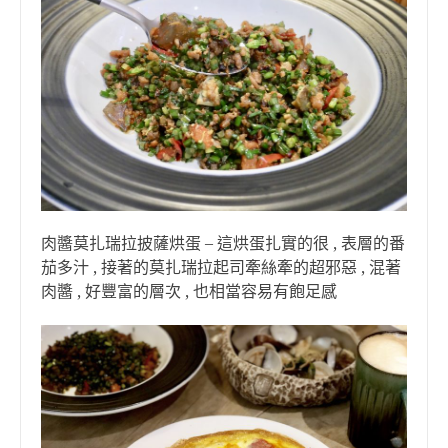
肉醬莫扎瑞拉披薩烘蛋 – 這烘蛋扎實的很 , 表層的番
茄多汁 , 接著的莫扎瑞拉起司牽絲牽的超邪惡 , 混著
肉醬 , 好豐富的層次 , 也相當容易有飽足感