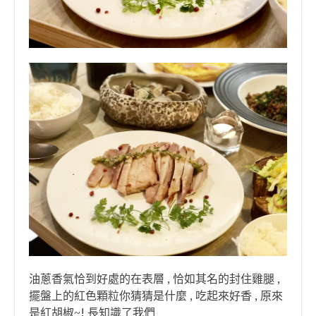
油蔥香氣恰到好處的在表層 , 恰如其名的封住雞腿 ,
擺盤上的紅色顆粒你猜猜是什麼 , 吃起來好香 , 原來
是紅胡椒~! 長知識了我們