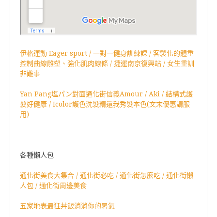
伊格運動 Eager sport / 一對一健身訓練課 / 客製化的體重
控制曲線雕塑、強化肌肉線條 / 捷運南京復興站 / 女生重訓
非難事
Yan Pang塩パン對面通化街信義Amour / Aki / 結構式護
髮好健康 / Icolor護色洗髮精還我秀髮本色(文末優惠請服
用)
各種懶人包
通化街美食大集合 / 通化街必吃 / 通化街怎麼吃 / 通化街懶
人包 / 通化街周邊美食
五家地表最狂丼飯消消你的暑氣