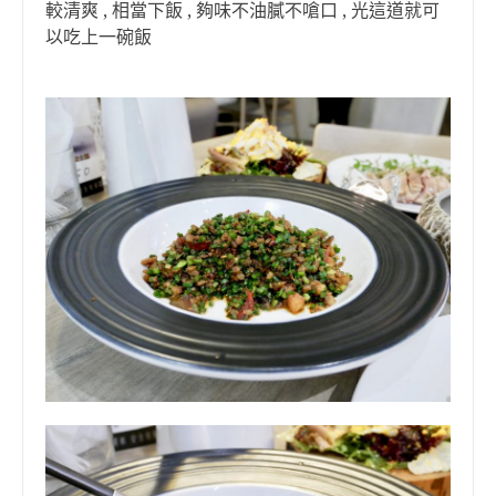
較清爽 , 相當下飯 , 夠味不油膩不嗆口 , 光這道就可
以吃上一碗飯