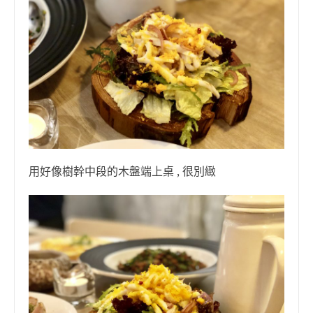
用好像樹幹中段的木盤端上桌 , 很別緻