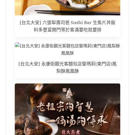
[台北大安] 六張犁壽司爸 Sushi Bar 生魚片丼飯
料多豐富開門等於客滿要吃就要排
[台北大安] 永康街觀光客麵包店聖瑪莉(東門店)鳳
梨酥鳳凰酥