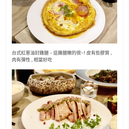
台式紅蔥油封雞腿 – 這雞腿嫩的很~! 皮有些膠質 ,
肉有彈性 , 相當好吃