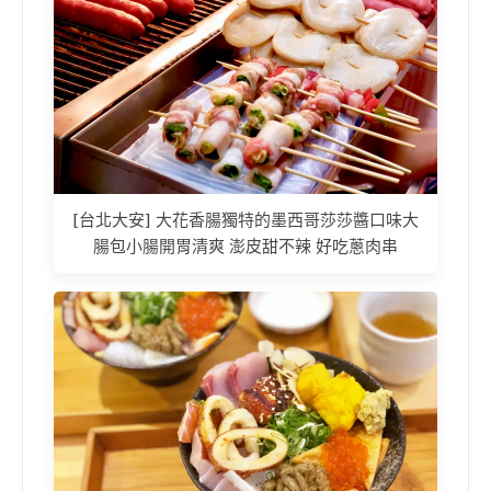
[台北大安] 大花香腸獨特的墨西哥莎莎醬口味大
腸包小腸開胃清爽 澎皮甜不辣 好吃蔥肉串