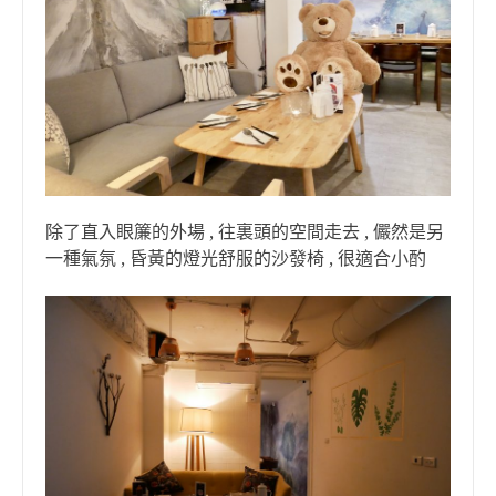
除了直入眼簾的外場 , 往裏頭的空間走去 , 儼然是另
一種氣氛 , 昏黃的燈光舒服的沙發椅 , 很適合小酌