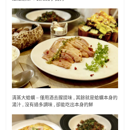
清蒸大蛤蠣 – 僅用酒去腥提味 , 其餘就是蛤蠣本身的
湯汁 , 沒有過多調味 , 卻能吃出本身的鮮