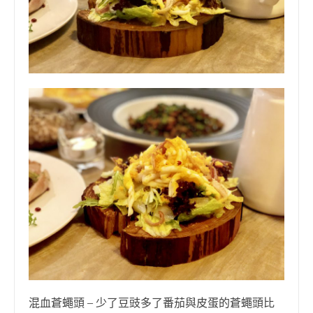
混血蒼蠅頭 – 少了豆豉多了番茄與皮蛋的蒼蠅頭比