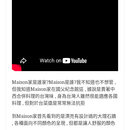
Maison家是誰家?Maison是誰?我不知道也不想管 ,
但我知道Maison家在國父紀念館這 , 據說是賣著中
西合併料理的台灣味 , 身為台灣人雖然很能適應各國
料理 , 但對於台菜還是常常無法抗拒
到Maison家首先看到的是漂亮有設計過的大理石牆
, 各種面向不同顏色的呈現 , 但都是讓人舒服的顏色