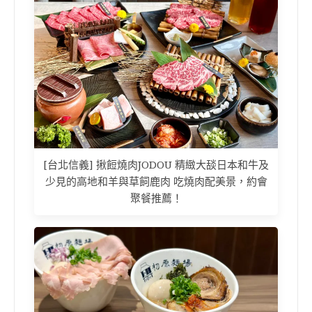
[台北信義] 揪餖燒肉JODOU 精緻大舕日本和牛及
少見的高地和羊與草飼鹿肉 吃燒肉配美景，約會
聚餐推薦！