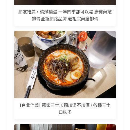
網友推薦 • 精燉補湯 一年四季都可以喝 康寶藥燉
排骨全新網路品牌 老祖宗藥膳排骨
[台北信義] 麵家三士加麵加湯不加價 / 各種三士
口味多