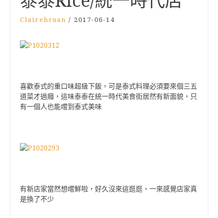
泰泰Rice/統一時代店
Clairehsuan
/
2017-06-14
喜歡泰式的重口味超級下飯，可是泰式料理必須要來個三五
道菜才過癮，這味泰泰在統一時代美食街居然有新面貌，只
有一個人也能嚐到泰式美味
有新店家當然想嚐鮮啦，好久沒來這逛逛，一來感覺店家真
是換了不少