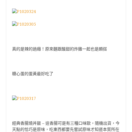
真的是辣的過癮！原來麵跟酸甜的炸雞一起也是頗搭
糖心蛋的蛋黃最好吃了
–
經典香腸燒丼飯
這香腸可是有三種口味歐，隨機出貨，今
天點的恰巧是原味，吃東西都要先嘗試原味才知道本質所在