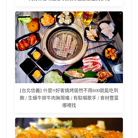
[台北信義] 什麼!!好客燒烤居然不用600就能吃到
飽 / 生蠔牛排牛肉無限嗑 / 有駐唱歌手 / 食材豐富
哪裡找