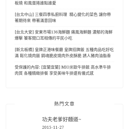
板燒 和風蛋捲誰點誰愛
[台北中山] 三餐四季私廚料理 精心變化的菜色 讓你帶
著期待來 帶著滿意回味
[台北大安] 安東市場136海鮮麵 痛風海鮮麵 濃郁的海鮮
爆擊 饕客間口耳相傳的平民小吃
[新北板橋] 皇牌正港味餐廳 皇牌招牌飯 五種肉品吃好吃
滿 鬆化燒肉飯 銷魂脆皮燒肉外皮酥脆 誘人豬肉油脂香
受保護的內容: [宜蘭宜蘭] MIO米歐牛排館 高水準牛排
肉質 各種精緻排餐 享受美味牛排還有儀式感
熱門文章
功夫老爹好麵道~
2015-11-27