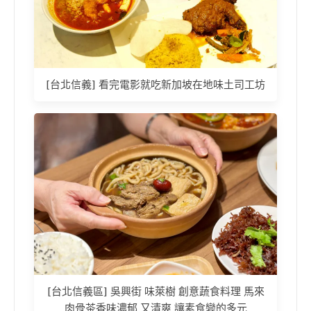
[台北信義] 看完電影就吃新加坡在地味土司工坊
[台北信義區] 吳興街 味萊樹 創意蔬食料理 馬來
肉骨茶香味濃郁 又清爽 讓素食變的多元