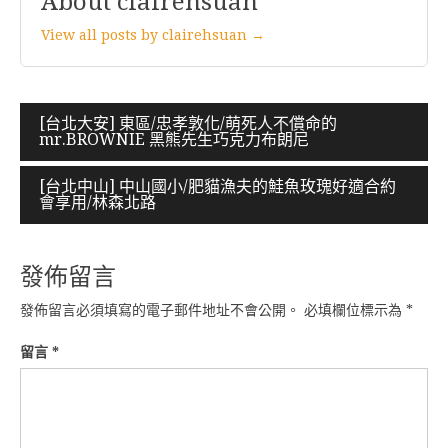
About clairehsuan
View all posts by clairehsuan →
文
[台北大安] 東區/忠孝敦化/萌死人不償命的
mr.BROWNIE 黑熊先生巧克力布朗尼
章
導
[台北中山] 中山國小/肥貓漁夫的鮭魚玫瑰好適合約
會享用/林森北路
覽
發佈留言
發佈留言必須填寫的電子郵件地址不會公開。
必填欄位標示為
*
留言
*