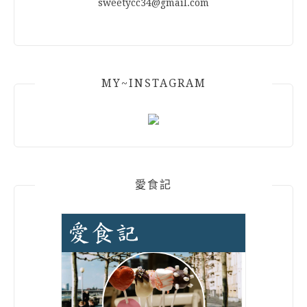
sweetycc34@gmail.com
MY~INSTAGRAM
愛食記