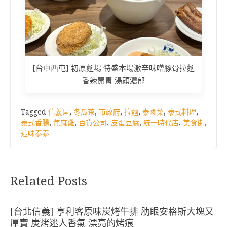
[台中西屯] 初原麵場 特盛本場激辛味噌豚骨拉麵
香辣開胃 湯頭濃郁
Tagged
信義區
,
冬瓜茶
,
市政府
,
拉麵
,
泰國菜
,
泰式料理
,
泰式香腸
,
焦麻雞
,
百貨公司
,
皮蛋豆腐
,
統一時代店
,
美食街
,
這味泰泰
Related Posts
[台北信義] 亨利客原味炭烤牛排 肋眼安格斯大塊又
厚實 炭烤迷人香氣 漂亮的烤痕