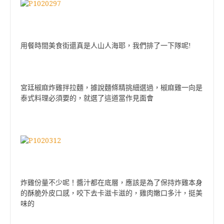
用餐時間美食街還真是人山人海耶，我們排了一下隊呢!
宮廷椒麻炸雞拌拉麵，據說麵條精挑細選過，椒麻雞一向是
泰式料理必須要的，就選了這道當作見面會
炸雞份量不少呢！醬汁都在底層，應該是為了保持炸雞本身
的酥脆外皮口感，咬下去卡滋卡滋的，雞肉嫩口多汁，挺美
味的