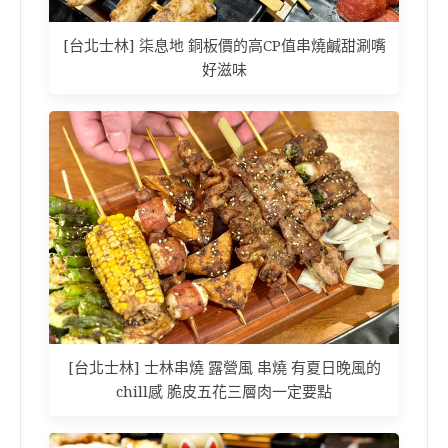
[台北士林] 柒息地 銅板價的高CP值串燒鹹甜涮嘴
好滋味
[台北士林] 士林串燒 露營風 串燒 有夏日晚風的
chill感 脆皮五花三層肉一定要點