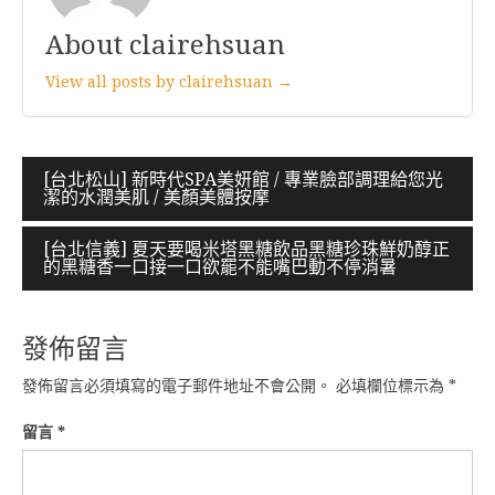
About clairehsuan
View all posts by clairehsuan →
文
[台北松山] 新時代SPA美妍館 / 專業臉部調理給您光
潔的水潤美肌 / 美顏美體按摩
章
導
[台北信義] 夏天要喝米塔黑糖飲品黑糖珍珠鮮奶醇正
的黑糖香一口接一口欲罷不能嘴巴動不停消暑
覽
發佈留言
發佈留言必須填寫的電子郵件地址不會公開。
必填欄位標示為
*
留言
*