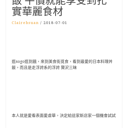
飯 平價就能享受到扎
實華麗食材
Clairehsuan
/
2018-07-01
逛sogo逛到餓，來到美食街覓食，看到最愛的日本料理丼
飯，而且是走浮誇系的浮誇 贅沢三昧
本人就是愛看表面愛虛華，決定給這家新店家一個機會試試