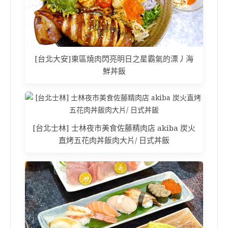
[台北大安]東區燒肉閃亮明日之星霸氣的漂丿海
鮮丼飯
[台北士林] 士林夜市美食佐藤精肉店 akiba 炭火
直烤五花肉丼飯肉大片/ 日式丼飯