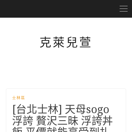
克萊兒萱
士林區
[台北士林] 天母sogo
浮誇 贅沢三昧 浮誇丼