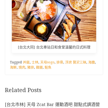
[台北大同] 台北車站日和食堂溫馨的日式料理
Tagged
丼飯
,
士林
,
天母sogo
,
排骨
,
浮誇 贅沢三昧
,
海膽
,
海鮮
,
燒肉
,
豬排
,
雞腿
,
鮭魚
Related Posts
[台北市林] 天母 Zcat Bar 運動酒吧 甜點式調酒營