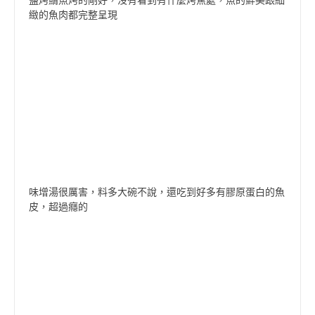
鹽烤鯖魚烤的剛好，沒有看到有什麼烤焦處，魚的鮮美跟細
緻的魚肉都完整呈現
味增湯很厲害，料多大碗不說，還吃到好多有膠原蛋白的魚
皮，超過癮的