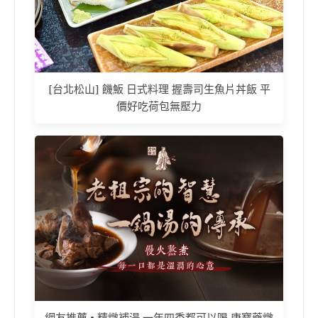
[台北松山] 饑魬 日式料理 握壽司生魚片丼飯 平
價好吃荷包無壓力