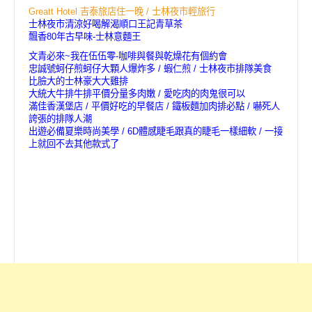
Greatt Hotel 吉泰旅店住一晚 / 士林夜市輕旅行
士林夜市清涼好喝解渴順口王記青草茶
飄香80年古早味-士林意麵王
文青必來~我在伍伍零-咖啡與餐與乾燥花有個約會
忠誠號蚵仔煎蚵仔大顆人爆炸多 / 蝦仁煎 / 士林夜市排隊美食
比臉大的士林豪大大雞排
大統大牛排牛排平價分量多肉嫩 / 愛吃肉的肉鬼很可以
滿佳香漢堡店 / 平價好吃的早餐店 / 鐵板麵加肉排必點 / 嚇死人
誇張的排隊人潮
出遊必備夏樂時尚美學 / 6D體感睫毛跟真的睫毛一樣細軟 / 一接
上就回不去其他款式了