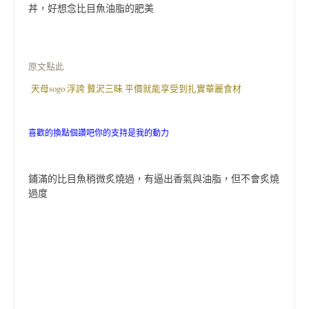
丼，好想念比目魚油脂的肥美
原文點此
天母sogo 浮誇 贅沢三昧 平價就能享受到扎實華麗食材
喜歡的換點個讚吧你的支持是我的動力
鋪滿的比目魚稍微炙燒過，有逼出香氣與油脂，但不會炙燒
過度