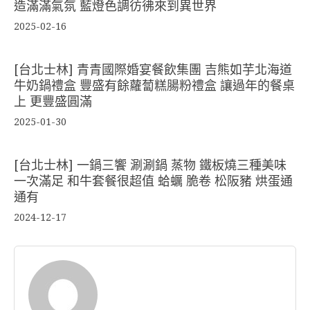
造滿滿氣氛 藍燈色調彷彿來到異世界
2025-02-16
[台北士林] 青青國際婚宴餐飲集團 吉熊如芋北海道
牛奶鍋禮盒 豐盛有餘蘿蔔糕腸粉禮盒 讓過年的餐桌
上 更豐盛圓滿
2025-01-30
[台北士林] 一鍋三饗 涮涮鍋 蒸物 鐵板燒三種美味
一次滿足 和牛套餐很超值 蛤蠣 脆卷 松阪豬 烘蛋通
通有
2024-12-17