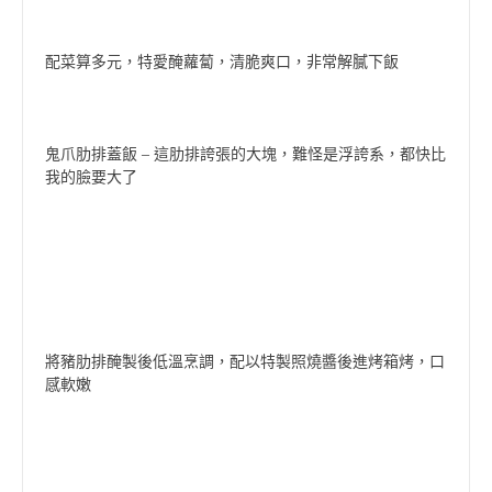
配菜算多元，特愛醃蘿蔔，清脆爽口，非常解膩下飯
鬼爪肋排蓋飯 – 這肋排誇張的大塊，難怪是浮誇系，都快比
我的臉要大了
將豬肋排醃製後低溫烹調，配以特製照燒醬後進烤箱烤，口
感軟嫩