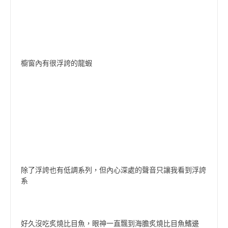
櫥窗內有很浮誇的龍蝦
除了浮誇也有低調系列，但內心深處的聲音只讓我看到浮誇
系
好久沒吃炙燒比目魚，眼神一直飄到海膽炙燒比目魚鰭邊