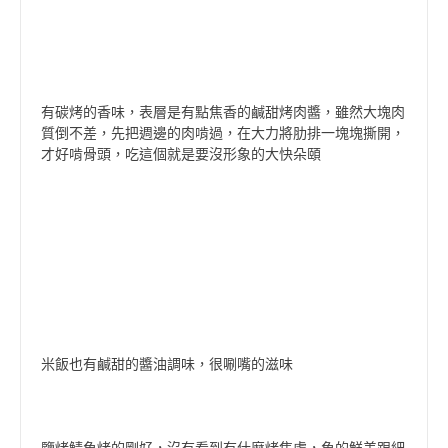
有碳烤的香味，表層是有點焦香的鹹甜烤肉醬，雖然大塊肉
質倒不差，先把週邊的肉啃過，在大力將肋排一塊塊撕開，
才好啃骨頭，吃這個就是要沒形象的大快朵頤
米飯也有鹹甜的醬油調味，很唰嘴的滋味