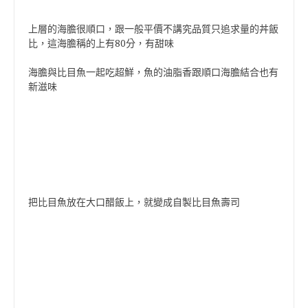
上層的海膽很順口，跟一般平價不講究品質只追求量的丼飯
比，這海膽稱的上有80分，有甜味
海膽與比目魚一起吃超鮮，魚的油脂香跟順口海膽結合也有
新滋味
把比目魚放在大口醋飯上，就變成自製比目魚壽司