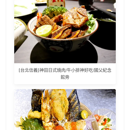
[台北信義]神田日式燒肉/牛小排神好吃/國父紀念
館旁