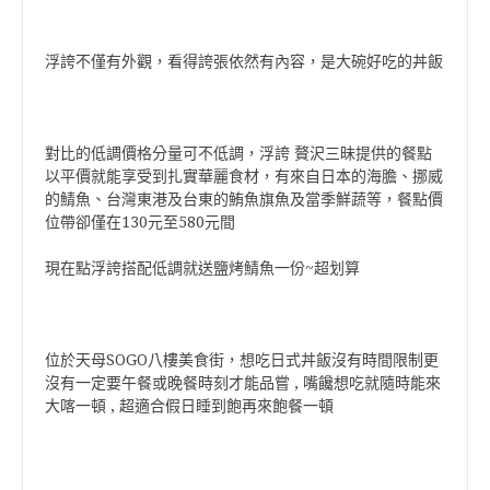
浮誇不僅有外觀，看得誇張依然有內容，是大碗好吃的丼飯
對比的低調價格分量可不低調，浮誇 贅沢三昧提供的餐點
以平價就能享受到扎實華麗食材，有來自日本的海膽、挪威
的鯖魚、台灣東港及台東的鮪魚旗魚及當季鮮蔬等，餐點價
位帶卻僅在130元至580元間
現在點浮誇搭配低調就送鹽烤鯖魚一份~超划算
位於天母SOGO八樓美食街，想吃日式丼飯沒有時間限制更
沒有一定要午餐或晚餐時刻才能品嘗 , 嘴饞想吃就隨時能來
大喀一頓 , 超適合假日睡到飽再來飽餐一頓