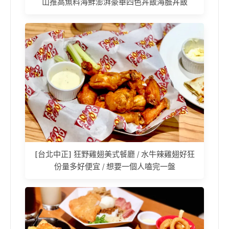
山推高魚料海鮮澎湃豪華四色丼飯海膽丼飯
[台北中正] 狂野雞翅美式餐廳 / 水牛辣雞翅好狂
份量多好便宜 / 想要一個人嗑完一盤