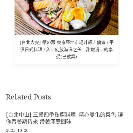
[台北大安] 築の藏 東京築地市場丼飯店優質 / 平
價日式料理 / 入口綻放海洋之美，甜嫩滑口的享
受(已歇業)
Related Posts
[台北中山] 三餐四季私廚料理 精心變化的菜色 讓
你帶著期待來 帶著滿意回味
2025-10-26