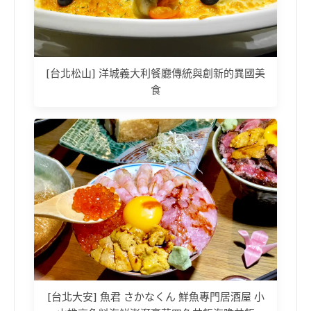
[台北松山] 洋城義大利餐廳傳統與創新的異國美
食
[台北大安] 魚君 さかなくん 鮮魚專門居酒屋 小