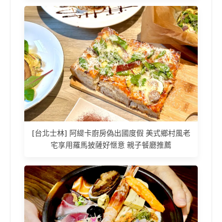
[台北士林] 阿緹卡廚房偽出國度假 美式鄉村風老
宅享用羅馬披薩好愜意 親子餐廳推薦