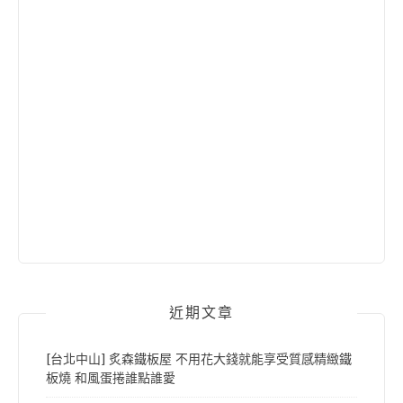
近期文章
[台北中山] 炙森鐵板屋 不用花大錢就能享受質感精緻鐵
板燒 和風蛋捲誰點誰愛