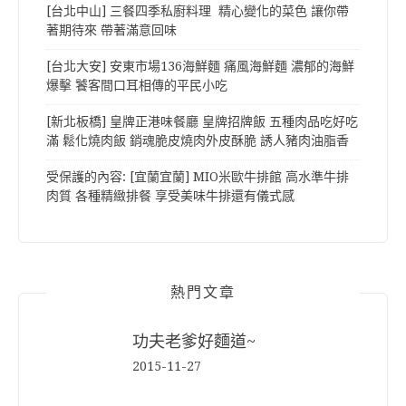
[台北中山] 三餐四季私廚料理 精心變化的菜色 讓你帶
著期待來 帶著滿意回味
[台北大安] 安東市場136海鮮麵 痛風海鮮麵 濃郁的海鮮
爆擊 饕客間口耳相傳的平民小吃
[新北板橋] 皇牌正港味餐廳 皇牌招牌飯 五種肉品吃好吃
滿 鬆化燒肉飯 銷魂脆皮燒肉外皮酥脆 誘人豬肉油脂香
受保護的內容: [宜蘭宜蘭] MIO米歐牛排館 高水準牛排
肉質 各種精緻排餐 享受美味牛排還有儀式感
熱門文章
功夫老爹好麵道~
2015-11-27