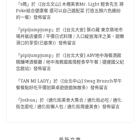
「
s媽
」於〈
[台北文山] 木柵美食Mr. Light 輕食先生 將
Poke結合健康餐 還可以自己選配菜 打造五顏六色繽紛
的一餐
〉發佈留言
「
pipijumpjump
」於〈
[台北大安] 築の藏 東京築地市
場丼飯店優質 / 平價日式料理 / 入口綻放海洋之美，甜嫩
滑口的享受(已歇業)
〉發佈留言
「
pipijumpjump
」於〈
[台北大安] ABV地中海餐酒館
精釀啤酒餐廳 / 地中海異國風情輕食早午餐 / 捷運國父紀
念館站
〉發佈留言
「
TAN MI LADY
」於〈
[台北中山] Swag Brunch早午
餐餐點好吃平價划算桌遊遊戲無敵多
〉發佈留言
「
Joshua
」於〈
通化街美食大集合 / 通化街必吃 / 通化
街怎麼吃 / 通化街懶人包 / 通化街周邊美食
〉發佈留言
最新文章