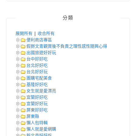
分類
展開所有
|
收合所有
便利商店專區
假掰文青觀賞後不負責之理性感性隨興心得
出國旅遊好好玩
台中好好吃
台北好好吃
台北好好玩
團購宅配美食
基隆好好吃
女生就是愛漂亮
宜蘭好好吃
宜蘭好好玩
屏東好好吃
屏東縣
懶人包特輯
懶人就是愛網購
新北市好好吃