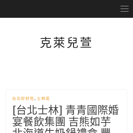
克萊兒萱
,
台北好好吃
士林區
[台北士林] 青青國際婚
宴餐飲集團 吉熊如芋