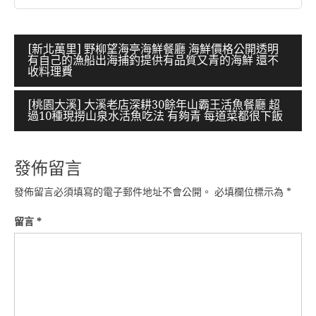
文
[新北萬里] 野柳望海亭海鮮餐廳 海鮮價格公開透明
有自己的漁船出海捕釣提供有品質又青的海鮮 還不
章
收料理費
導
[桃園大溪] 大溪老店深耕30餘年山霸王活魚餐廳 超
覽
過10種現撈山泉水活魚吃法 有夠青 每道菜都很下飯
發佈留言
發佈留言必須填寫的電子郵件地址不會公開。
必填欄位標示為
*
留言
*