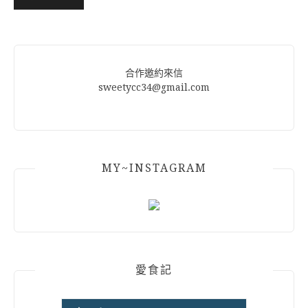
Alternative:
合作邀約來信
sweetycc34@gmail.com
MY~INSTAGRAM
愛食記