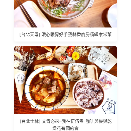
[台北天母] 暖心暖胃好手藝蒜香廚房精緻家常菜
[台北士林] 文青必來~我在伍伍零-咖啡與餐與乾
燥花有個約會