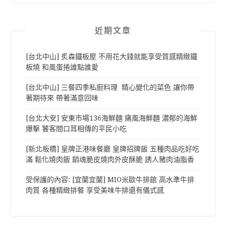
近期文章
[台北中山] 炙森鐵板屋 不用花大錢就能享受質感精緻鐵
板燒 和風蛋捲誰點誰愛
[台北中山] 三餐四季私廚料理 精心變化的菜色 讓你帶
著期待來 帶著滿意回味
[台北大安] 安東市場136海鮮麵 痛風海鮮麵 濃郁的海鮮
爆擊 饕客間口耳相傳的平民小吃
[新北板橋] 皇牌正港味餐廳 皇牌招牌飯 五種肉品吃好吃
滿 鬆化燒肉飯 銷魂脆皮燒肉外皮酥脆 誘人豬肉油脂香
受保護的內容: [宜蘭宜蘭] MIO米歐牛排館 高水準牛排
肉質 各種精緻排餐 享受美味牛排還有儀式感