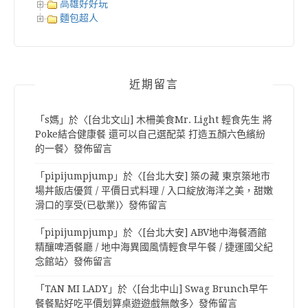
高雄好好玩
麵包超人
近期留言
「
s媽
」於〈
[台北文山] 木柵美食Mr. Light 輕食先生 將
Poke結合健康餐 還可以自己選配菜 打造五顏六色繽紛
的一餐
〉發佈留言
「
pipijumpjump
」於〈
[台北大安] 築の藏 東京築地市
場丼飯店優質 / 平價日式料理 / 入口綻放海洋之美，甜嫩
滑口的享受(已歇業)
〉發佈留言
「
pipijumpjump
」於〈
[台北大安] ABV地中海餐酒館
精釀啤酒餐廳 / 地中海異國風情輕食早午餐 / 捷運國父紀
念館站
〉發佈留言
「
TAN MI LADY
」於〈
[台北中山] Swag Brunch早午
餐餐點好吃平價划算桌遊遊戲無敵多
〉發佈留言