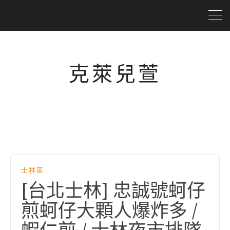
克萊兒萱
士林區
[台北士林] 忠誠號蚵仔
煎蚵仔大顆人爆炸多 /