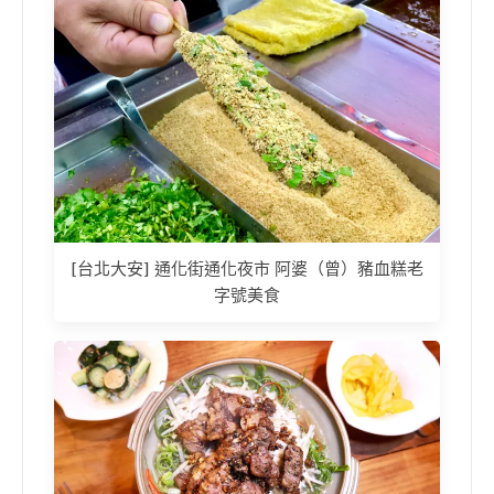
[台北大安] 通化街通化夜市 阿婆（曾）豬血糕老
字號美食