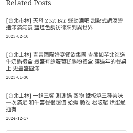
Related Posts
[台北市林] 天母 Zcat Bar 運動酒吧 甜點式調酒營
造滿滿氣氛 藍燈色調彷彿來到異世界
2025-02-16
[台北士林] 青青國際婚宴餐飲集團 吉熊如芋北海道
牛奶鍋禮盒 豐盛有餘蘿蔔糕腸粉禮盒 讓過年的餐桌
上 更豐盛圓滿
2025-01-30
[台北士林] 一鍋三饗 涮涮鍋 蒸物 鐵板燒三種美味
一次滿足 和牛套餐很超值 蛤蠣 脆卷 松阪豬 烘蛋通
通有
2024-12-17