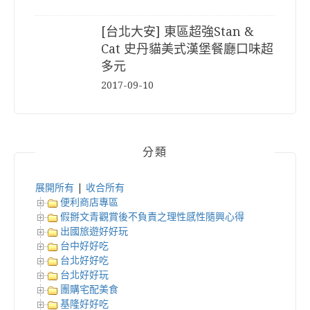
[台北大安] 東區超強Stan &
Cat 史丹貓美式漢堡餐廳口味超
多元
2017-09-10
分類
展開所有
|
收合所有
便利商店專區
假掰文青觀賞後不負責之理性感性隨興心得
出國旅遊好好玩
台中好好吃
台北好好吃
台北好好玩
團購宅配美食
基隆好好吃