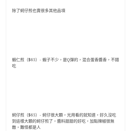
除了蚵仔煎也賣很多其他品項
蝦仁煎（$65）- 蝦子不少，是Q彈的，混合蛋香醬香，不錯
吃
蚵仔煎（$65）- 蚵仔很大顆，光用看的就知道，好久沒吃
到這樣大顆的蚵仔煎了，醬料甜甜的好吃，加點辣椒很無
敵，難怪都是人