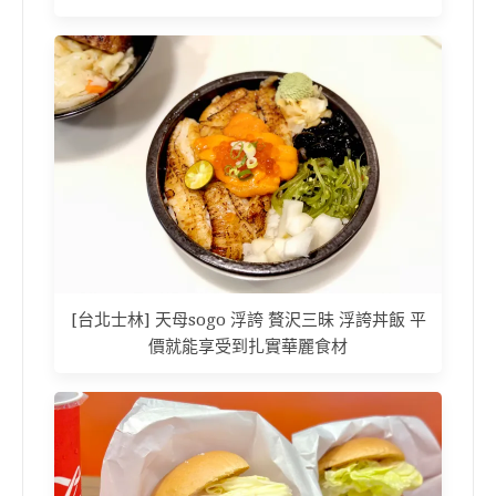
[台北士林] 天母sogo 浮誇 贅沢三昧 浮誇丼飯 平
價就能享受到扎實華麗食材