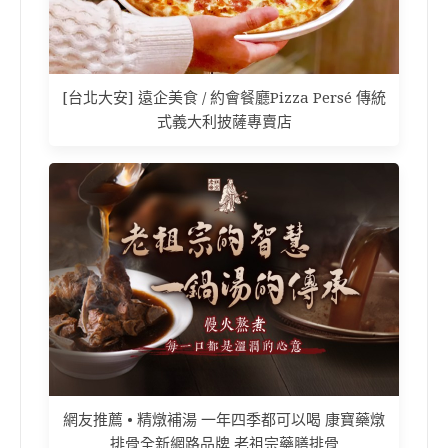
[台北大安] 遠企美食 / 約會餐廳Pizza Persé 傳統
式義大利披薩專賣店
網友推薦 • 精燉補湯 一年四季都可以喝 康寶藥燉
排骨全新網路品牌 老祖宗藥膳排骨