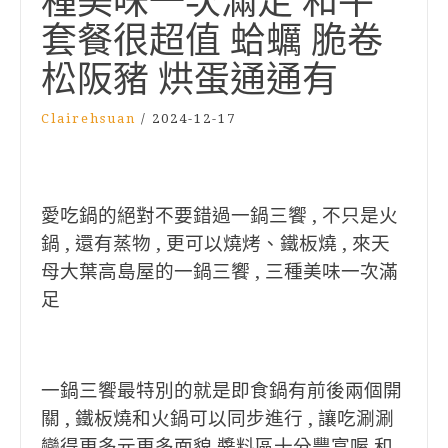
種美味一次滿足 和牛
套餐很超值 蛤蠣 脆卷
松阪豬 烘蛋通通有
Clairehsuan
/
2024-12-17
愛吃鍋的絕對不要錯過一鍋三饗 , 不只是火
鍋 , 還有蒸物 , 更可以燒烤、鐵板燒 , 來天
母大葉高島屋的一鍋三饗 , 三種美味一次滿
足
一鍋三饗最特別的就是即食鍋有前後兩個開
關 , 鐵板燒和火鍋可以同步進行 , 讓吃涮涮
變得更多元更多面貌 醬料區十分豐富喔 和