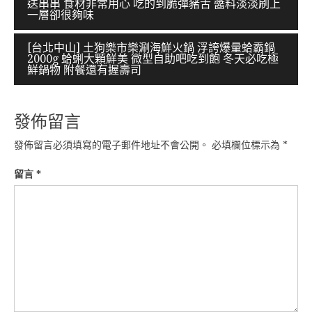
送串串 食材非常用心 吃的到脆彈豬舌 醬料淡淡刷上
章
一層卻很夠味
導
[台北中山] 土狗樂市樂涮海鮮火鍋 浮誇爆量蛤霸鍋
覽
2000g 蛤蜊大顆鮮美 微型自助吧吃到飽 冬天必吃極
鮮鍋物 附餐還有握壽司
發佈留言
發佈留言必須填寫的電子郵件地址不會公開。
必填欄位標示為
*
留言
*