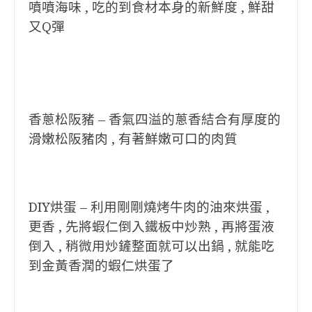
噴噴海味 , 吃的到食材本身的新鮮度 , 鮮甜
又Q彈
香蔥松阪豬 – 香氣四溢的蔥香結合有厚度的
滑嫩松阪豬肉 , 有著鮮嫩可口的肉質
DIY烘蛋 – 利用剛剛燒烤牛肉的油來烘蛋 ,
更香 , 先將蝦仁倒入鐵板中炒熟 , 再將蛋液
倒入 , 稍微用炒鏟整面就可以出鍋 , 就能吃
到金黃香潤的蝦仁烘蛋了