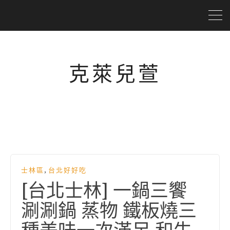
克萊兒萱
,
士林區
台北好好吃
[台北士林] 一鍋三饗
涮涮鍋 蒸物 鐵板燒三