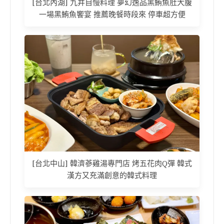
[台北內湖] 九井自慢料理 夢幻逸品黑鮪魚肚大腹
一場黑鮪魚饗宴 推薦晚餐時段來 停車超方便
[台北中山] 韓濟蔘雞湯專門店 烤五花肉Q彈 韓式
漢方又充滿創意的韓式料理