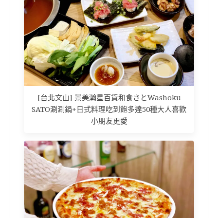
[台北文山] 景美瀚星百貨和食さとWashoku
SATO涮涮鍋+日式料理吃到飽多達50種大人喜歡
小朋友更愛