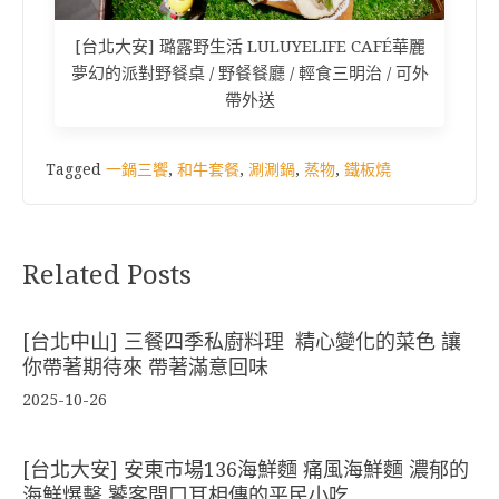
[台北大安] 璐露野生活 LULUYELIFE CAFÉ華麗
夢幻的派對野餐桌 / 野餐餐廳 / 輕食三明治 / 可外
帶外送
Tagged
一鍋三饗
,
和牛套餐
,
涮涮鍋
,
蒸物
,
鐵板燒
Related Posts
[台北中山] 三餐四季私廚料理 精心變化的菜色 讓
你帶著期待來 帶著滿意回味
2025-10-26
[台北大安] 安東市場136海鮮麵 痛風海鮮麵 濃郁的
海鮮爆擊 饕客間口耳相傳的平民小吃