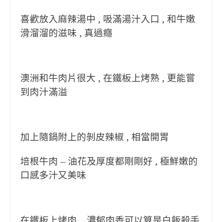
喜歡放入麻辣湯中 , 吸滿湯汁入口 , 和牛嫩
滑溜溜的滋味 , 真過癮
澳洲和牛肉片很大 , 在鐵板上烤熟 , 更能嘗
到肉汁滿溢
加上隨鍋附上的剝皮辣椒 , 相當開胃
培根牛肉 – 油花及厚度都剛剛好 , 極鮮嫩的
口感多汁又美味
在鐵板上烤肉 , 濃郁肉香可以算是白飯殺手