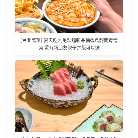
[台北萬華] 夏天吃丸亀製麵新品柚香烏龍開胃清
爽 還有新朋友親子丼飯可以選