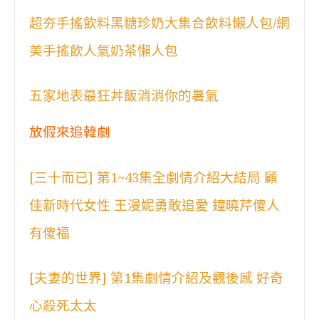
超夯手搖飲料黑糖珍奶大集合飲料懶人包/網
美手搖飲人氣奶茶懶人包
五家地表最狂丼飯消消你的暑氣
放假來追韓劇
[三十而已] 第1~43集全劇情介紹大結局 顧
佳新時代女性 王漫妮勇敢追愛 鐘曉芹傻人
有傻福
[夫妻的世界] 第1集劇情介紹及觀後感 好奇
心殺死太太