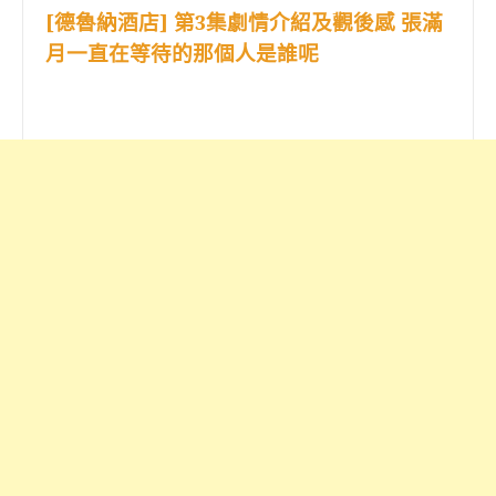
[德魯納酒店] 第3集劇情介紹及觀後感 張滿
月一直在等待的那個人是誰呢