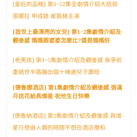
[皇后的品格] 第1~52集全劇情介紹大結局
張娜拉 申成錄 崔振赫主演
[我世上最漂亮的女兒] 第1~2集劇情介紹及
觀後感 媽媽跟婆婆怎麼比?還是媽媽好
[老男孩] 第1~5集劇情介紹及觀後感 吳爭前
妻過世半路蹦出個十幾歲兒子蕭晗
[德魯娜酒店] 第1集劇情介紹及觀後感 張滿
月送花給具燦星 祝他生日快樂
[德魯納酒店] 第2集劇情介紹及觀後感 具燦
星只想過人類的時間不想在酒店攪和