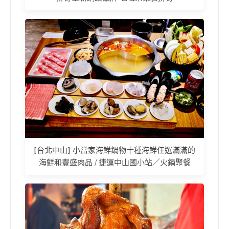
[台北中山] 小當家海鮮鍋物十種海鮮任選滿滿的
海鮮和豐盛肉品 / 捷運中山國小站／火鍋聚餐