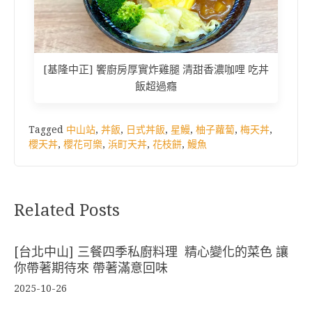
[基隆中正] 饗廚房厚實炸雞腿 清甜香濃咖哩 吃丼
飯超過癮
Tagged
中山站
,
丼飯
,
日式丼飯
,
星鰻
,
柚子蘿蔔
,
梅天丼
,
櫻天丼
,
櫻花可樂
,
浜町天丼
,
花枝餅
,
鰻魚
Related Posts
[台北中山] 三餐四季私廚料理 精心變化的菜色 讓
你帶著期待來 帶著滿意回味
2025-10-26