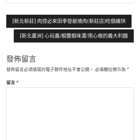
文
[新北新莊] 肉控必來田季發爺燒肉(新莊店)吃個痛快
章
[新北蘆洲] 心玩義/蝦醬蝦味濃/用心做的義大利麵
導
覽
發佈留言
發佈留言必須填寫的電子郵件地址不會公開。
必填欄位標示為
*
留言
*