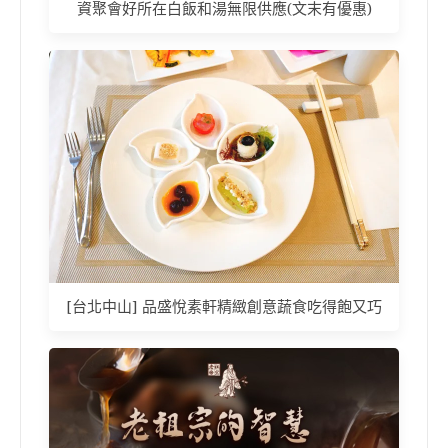
資聚會好所在白飯和湯無限供應(文末有優惠)
[台北中山] 品盛悅素軒精緻創意蔬食吃得飽又巧