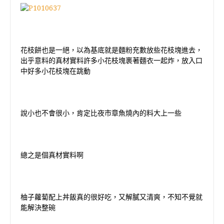
花枝餅也是一絕，以為基底就是麵粉充數放些花枝塊進去，
出乎意料的真材實料許多小花枝塊裹著麵衣一起炸，放入口
中好多小花枝塊在跳動
說小也不會很小，肯定比夜市章魚燒內的料大上一些
總之是個真材實料啊
柚子蘿蔔配上丼飯真的很好吃，又解膩又清爽，不知不覺就
能解決整碗