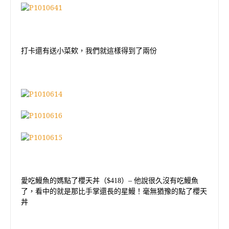
打卡還有送小菜欸，我們就這樣得到了兩份
愛吃鰻魚的媽點了櫻天丼（
$418
）
–
他說很久沒有吃鰻魚
了，看中的就是那比手掌還長的星鰻！毫無猶豫的點了櫻天
丼