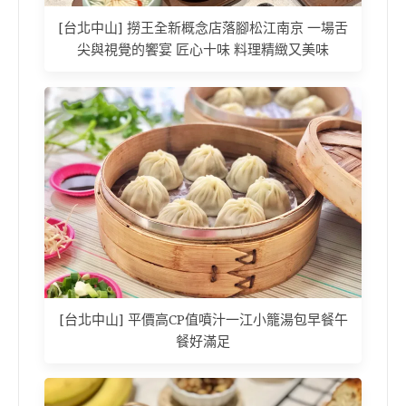
[台北中山] 撈王全新概念店落腳松江南京 一場舌
尖與視覺的饗宴 匠心十味 料理精緻又美味
[台北中山] 平價高CP值噴汁一江小籠湯包早餐午
餐好滿足