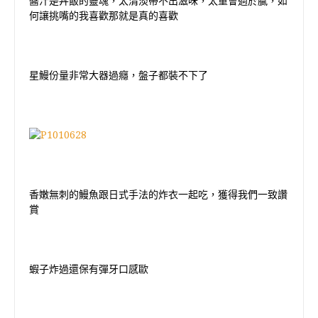
醬汁是丼飯的靈魂，太清淡帶不出滋味，太重會過於膩，如
何讓挑嘴的我喜歡那就是真的喜歡
星鰻份量非常大器過癮，盤子都裝不下了
香嫩無刺的鰻魚跟日式手法的炸衣一起吃，獲得我們一致讚
賞
蝦子炸過還保有彈牙口感歐