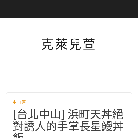
克萊兒萱
中山區
[台北中山] 浜町天丼絕
對誘人的手掌長星鰻丼