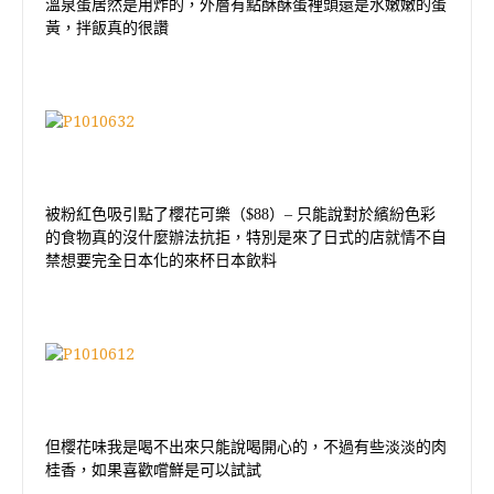
溫泉蛋居然是用炸的，外層有點酥酥蛋裡頭還是水嫩嫩的蛋
黃，拌飯真的很讚
被粉紅色吸引點了櫻花可樂（
$88
）
–
只能說對於繽紛色彩
的食物真的沒什麼辦法抗拒，特別是來了日式的店就情不自
禁想要完全日本化的來杯日本飲料
但櫻花味我是喝不出來只能說喝開心的，不過有些淡淡的肉
桂香，如果喜歡嚐鮮是可以試試