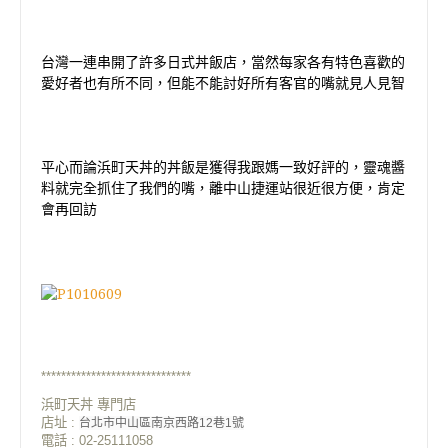
台灣一連串開了許多日式丼飯店，當然每家各有特色喜歡的
愛好者也有所不同，但能不能討好所有客官的嘴就見人見智
平心而論浜町天丼的丼飯是獲得我跟媽一致好評的，靈魂醬
料就完全抓住了我們的嘴，離中山捷運站很近很方便，肯定
會再回訪
******************************
浜町天丼 專門店
店址 :
台北市中山區南京西路12巷1號
電話 : 02-25111058