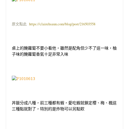
原文點此
https://clairehsaun.com/blog/post/216503558
桌上的醃蘿蔔不要小看他，雖然是配角但少不了這一味，柚
子味的醃蘿蔔香氣十足非常入味
丼飯分成八種，前三種都有蝦，愛吃蝦就鎖定櫻、梅、楓這
三種點就對了，特別的是炸物可以另點欸