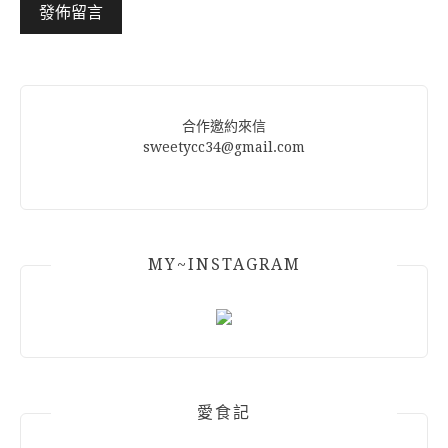
Alternative:
合作邀約來信
sweetycc34@gmail.com
MY~INSTAGRAM
愛食記