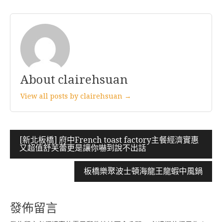
About clairehsuan
View all posts by clairehsuan →
文
[新北板橋] 府中French toast factory主餐經濟實惠
又超值舒芙蕾更是讓你嚇到說不出話
章
導
板橋樂聚波士頓海龍王龍蝦中風鍋
覽
發佈留言