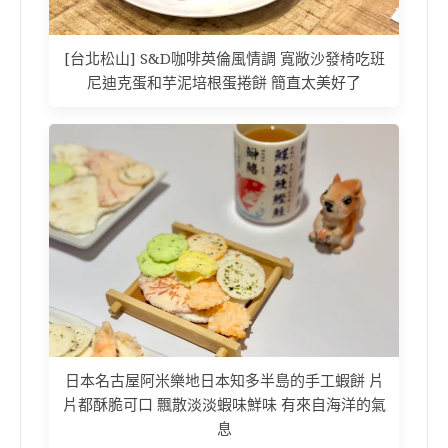
[台北松山] S&D咖啡英倫風情調 寬敞沙發椅吃班
尼迪克蛋和芋泥培根蛋捲餅 簡直太美好了
日本名古屋阿米樂地日本知多半島的手工蝦餅 片
片都酥脆可口 飄散淡淡蝦味鮮味 有來自海洋的氣
息