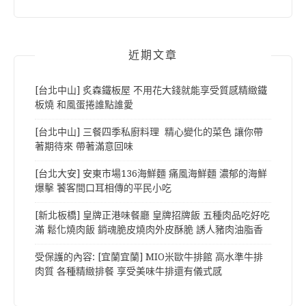
近期文章
[台北中山] 炙森鐵板屋 不用花大錢就能享受質感精緻鐵
板燒 和風蛋捲誰點誰愛
[台北中山] 三餐四季私廚料理 精心變化的菜色 讓你帶
著期待來 帶著滿意回味
[台北大安] 安東市場136海鮮麵 痛風海鮮麵 濃郁的海鮮
爆擊 饕客間口耳相傳的平民小吃
[新北板橋] 皇牌正港味餐廳 皇牌招牌飯 五種肉品吃好吃
滿 鬆化燒肉飯 銷魂脆皮燒肉外皮酥脆 誘人豬肉油脂香
受保護的內容: [宜蘭宜蘭] MIO米歐牛排館 高水準牛排
肉質 各種精緻排餐 享受美味牛排還有儀式感