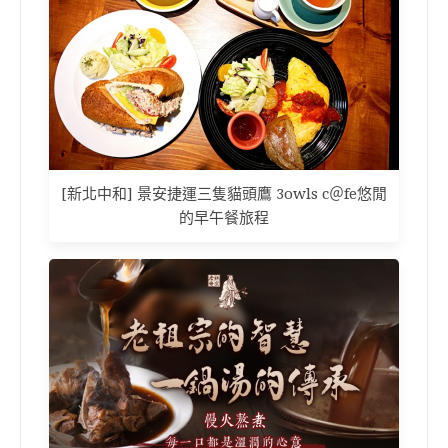
[新北中和] 景安捷運三隻貓頭鷹 3owls c＠fe悠閒
的早午餐旅程