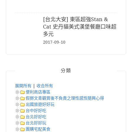
[台北大安] 東區超強Stan &
Cat 史丹貓美式漢堡餐廳口味超
多元
2017-09-10
分類
展開所有
|
收合所有
便利商店專區
假掰文青觀賞後不負責之理性感性隨興心得
出國旅遊好好玩
台中好好吃
台北好好吃
台北好好玩
團購宅配美食