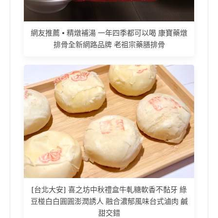
網友推薦 • 精燉補湯 一年四季都可以喝 康寶藥燉
排骨全新網路品牌 老祖宗藥膳排骨
[台北大安] 喜之坊中秋禮盒牛軋糖軟香不黏牙 綠
豆椪白白圓圓澎潤誘人 融合濃郁風味台式滷肉 鹹
甜交錯