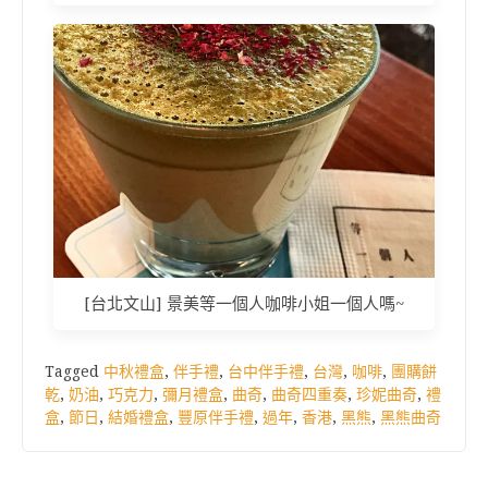
[台北文山] 景美等一個人咖啡小姐一個人嗎~
Tagged
中秋禮盒
,
伴手禮
,
台中伴手禮
,
台灣
,
咖啡
,
團購餅
乾
,
奶油
,
巧克力
,
彌月禮盒
,
曲奇
,
曲奇四重奏
,
珍妮曲奇
,
禮
盒
,
節日
,
結婚禮盒
,
豐原伴手禮
,
過年
,
香港
,
黑熊
,
黑熊曲奇