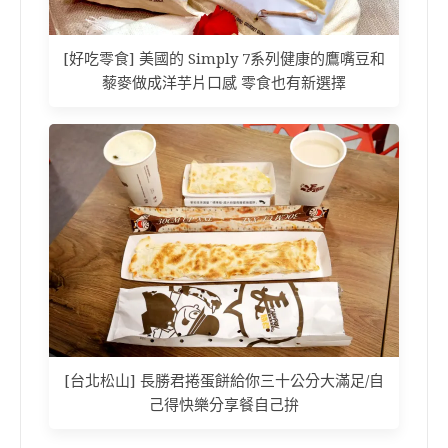
[好吃零食] 美國的 Simply 7系列健康的鷹嘴豆和
藜麥做成洋芋片口感 零食也有新選擇
[台北松山] 長勝君捲蛋餅給你三十公分大滿足/自
己得快樂分享餐自己拚