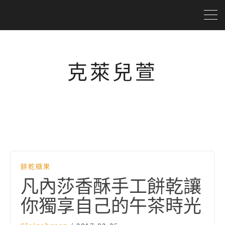
克萊兒萱
餅乾糖果
凡內莎香酥手工餅乾讓
你獨享自己的午茶時光