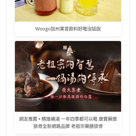
Woogo加州果昔飲料好喝沒話說
網友推薦 • 精燉補湯 一年四季都可以喝 康寶藥燉
排骨全新網路品牌 老祖宗藥膳排骨