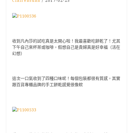
Clairehsuan
/
2017-02-25
收到凡內莎的試吃真是太開心啦！
我最喜歡吃餅乾了！
尤其
下午自己來杯茶或咖啡，假想自己是貴婦真是好幸福（活在
幻想）
這次一口氣收到了四種口味呢！
每個包裝都很有質感，其實
跟百貨專櫃品牌的手工餅乾感覺很像欸