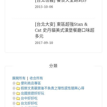
[台北信義] 饗食天堂飽到炸
2015-10-06
[台北大安] 東區超強Stan &
Cat 史丹貓美式漢堡餐廳口味超
多元
2017-09-10
分類
展開所有
|
收合所有
便利商店專區
假掰文青觀賞後不負責之理性感性隨興心得
出國旅遊好好玩
台中好好吃
台北好好吃