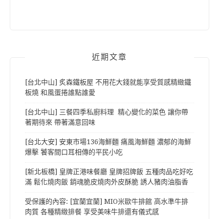
近期文章
[台北中山] 炙森鐵板屋 不用花大錢就能享受質感精緻鐵
板燒 和風蛋捲誰點誰愛
[台北中山] 三餐四季私廚料理 精心變化的菜色 讓你帶
著期待來 帶著滿意回味
[台北大安] 安東市場136海鮮麵 痛風海鮮麵 濃郁的海鮮
爆擊 饕客間口耳相傳的平民小吃
[新北板橋] 皇牌正港味餐廳 皇牌招牌飯 五種肉品吃好吃
滿 鬆化燒肉飯 銷魂脆皮燒肉外皮酥脆 誘人豬肉油脂香
受保護的內容: [宜蘭宜蘭] MIO米歐牛排館 高水準牛排
肉質 各種精緻排餐 享受美味牛排還有儀式感