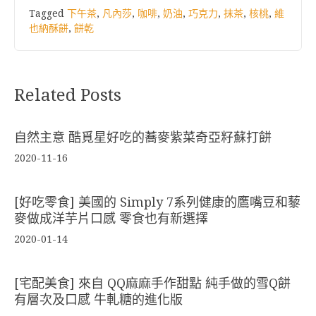
Tagged
下午茶
,
凡內莎
,
咖啡
,
奶油
,
巧克力
,
抹茶
,
核桃
,
維
也納酥餅
,
餅乾
Related Posts
自然主意 酷覓星好吃的蕎麥紫菜奇亞籽蘇打餅
2020-11-16
[好吃零食] 美國的 Simply 7系列健康的鷹嘴豆和藜
麥做成洋芋片口感 零食也有新選擇
2020-01-14
[宅配美食] 來自 QQ麻麻手作甜點 純手做的雪Q餅
有層次及口感 牛軋糖的進化版