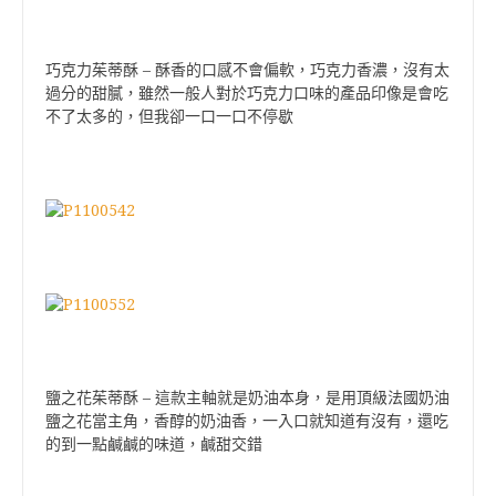
–
巧克力茱蒂酥
酥香的口感不會偏軟，巧克力香濃，沒有太
過分的甜膩，雖然一般人對於巧克力口味的產品印像是會吃
不了太多的，但我卻一口一口不停歇
–
鹽之花茱蒂酥
這款主軸就是奶油本身，是用頂級法國奶油
鹽之花當主角，香醇的奶油香，一入口就知道有沒有，還吃
的到一點鹹鹹的味道，鹹甜交錯