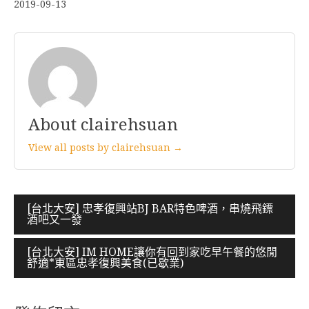
2019-09-13
About clairehsuan
View all posts by clairehsuan →
文
[台北大安] 忠孝復興站BJ BAR特色啤酒，串燒飛鏢
酒吧又一發
章
導
[台北大安] IM HOME讓你有回到家吃早午餐的悠閒
舒適*東區忠孝復興美食(已歇業)
覽