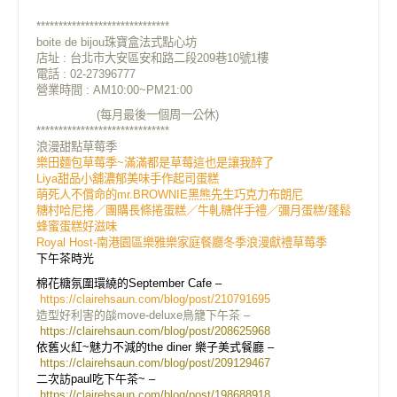
******************************
boite de bijou珠寶盒法式點心坊
店址 : 台北市大安區安和路二段209巷10號1樓
電話 : 02-27396777
營業時間 : AM10:00~PM21:00
(每月最後一個周一公休)
******************************
浪漫甜點草莓季
樂田麵包草莓季~滿滿都是草莓這也是讓我醉了
Liya甜品小舖濃郁美味手作起司蛋糕
萌死人不償命的mr.BROWNIE黑熊先生巧克力布朗尼
糖村哈尼捲／團購長條捲蛋糕／牛軋糖伴手禮／彌月蛋糕/蓬鬆
蜂蜜蛋糕好滋味
Royal Host-南港園區樂雅樂家庭餐廳冬季浪漫獻禮草莓季
下午茶時光
棉花糖氛圍環繞的September Cafe –
https://clairehsaun.com/blog/post/210791695
造型好利害的燄move-deluxe鳥籠下午茶 –
https://clairehsaun.com/blog/post/208625968
依舊火紅~魅力不減的the diner 樂子美式餐廳 –
https://clairehsaun.com/blog/post/209129467
二次訪paul吃下午茶~ –
https://clairehsaun.com/blog/post/198688918