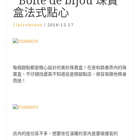
*Boite de bijou 珠寶
盒法式點心
Clairehsuan
/
2016-12-17
每個甜點都是精心設計的美妙珠寶盒！在安和路巷弄內的珠
寶盒，不仔細找還真不知道這是間甜點店，很容易跟他擦身
而過！
店內的座位區不多，想要坐在溫暖的室內是要碰運氣的