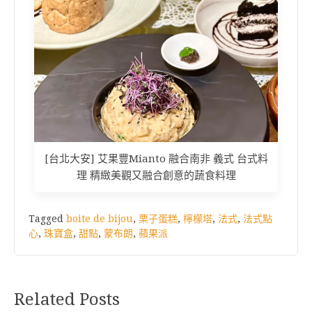
[台北大安] 艾果豐Mianto 融合南非 義式 台式料
理 精緻美觀又融合創意的蔬食料理
Tagged
boite de bijou
,
栗子蛋糕
,
檸檬塔
,
法式
,
法式點
心
,
珠寶盒
,
甜點
,
蒙布朗
,
蘋果派
Related Posts