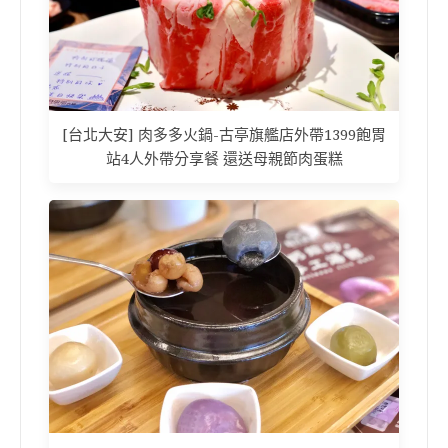
[台北大安] 肉多多火鍋-古亭旗艦店外帶1399飽胃
站4人外帶分享餐 還送母親節肉蛋糕