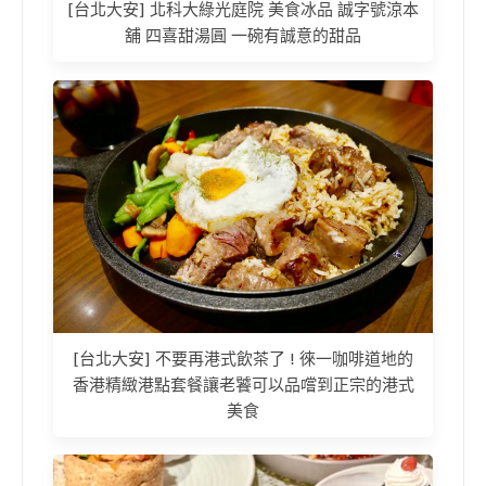
[台北大安] 北科大綠光庭院 美食冰品 誠字號涼本
舖 四喜甜湯圓 一碗有誠意的甜品
[台北大安] 不要再港式飲茶了 ! 徠一咖啡道地的
香港精緻港點套餐讓老饕可以品嚐到正宗的港式
美食