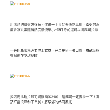
用溫熱的鐵盤裝乘著，這道一上桌就要快點享用，鐵盤的溫
~
度會讓烘蛋隨著熱度慢慢縮小
熱呼呼的還可以將起司拉絲
一旁的蜂蜜務必要淋上試試，完全是另一種口感，甜鹹交錯
有點像在吃甜點歐
($240)
!
搖滾馬扎瑞拉起司焗雞肉
–
這起司一定要拉一下
番
茄紅醬很溫和不重膩，將濃郁的起司襯托