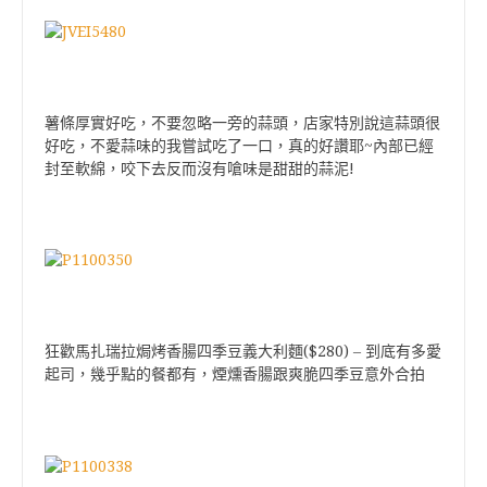
薯條厚實好吃，不要忽略一旁的蒜頭，店家特別說這蒜頭很
~
好吃，不愛蒜味的我嘗試吃了一口，真的好讚耶
內部已經
!
封至軟綿，咬下去反而沒有嗆味是甜甜的蒜泥
($280)
狂歡馬扎瑞拉焗烤香腸四季豆義大利麵
–
到底有多愛
起司，幾乎點的餐都有，煙燻香腸跟爽脆四季豆意外合拍