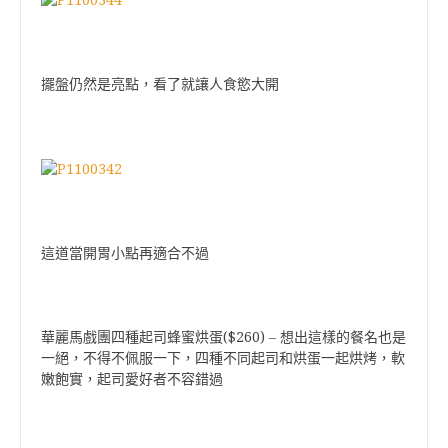
擺盤仍然是亮點，看了就讓人食慾大開
這道當開胃小點再適合不過
($260)
華麗馬戲團四種起司蜂蜜烘蛋
–
想出這樣的餐名也是
一絕，不得不佩服一下，四種不同起司和烘蛋一起烘烤，軟
嫩飽實，起司愛好者不容錯過