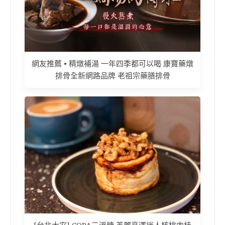
網友推薦 • 精燉補湯 一年四季都可以喝 康寶藥燉
排骨全新網路品牌 老祖宗藥膳排骨