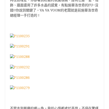
再往店裡走，你卻看到粉藍的氛圍環繞，座椅也是一套，燈
FU~
飾、牆面還用了許多水晶的感覺，有點施華洛世奇的
沒
!!
VA VA VOOM
錯
你說到關鍵了，
的老闆就是前施華洛世奇
!
總經理一手打造的
不管走到餐廳的哪一角，我的心情都處於高昂，不停在驚嘆