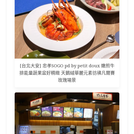
[台北大安] 忠孝SOGO pd by petit doux 嫩煎牛
排能量蔬果盆好精緻 天鵝絨華麗元素彷彿凡爾賽
玫瑰場景