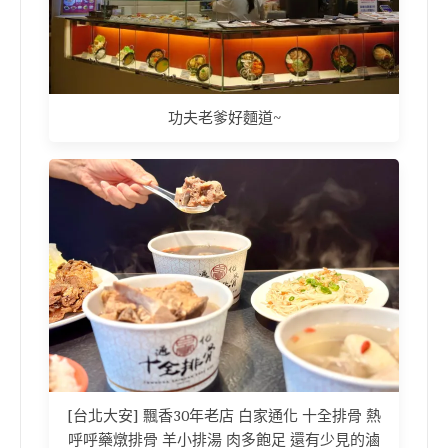
功夫老爹好麵道~
[台北大安] 飄香30年老店 白家通化 十全排骨 熱
呼呼藥燉排骨 羊小排湯 肉多飽足 還有少見的滷