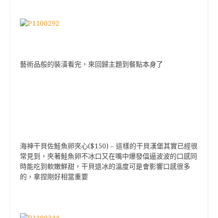
藝術品般的裝潢看完，來回歸主題到餐點本身了
($150)
海神干貝佐鮭魚卵夾心
–
這樣的干貝漢堡其實已經很
常見到，夾著鮭魚卵不冰口又在嘴中爆發偪逼波波的口感同
時能吃到軟嫩鮮甜，干貝退冰的溫度可是會影響口感很多
的，拿捏剛好相當重要