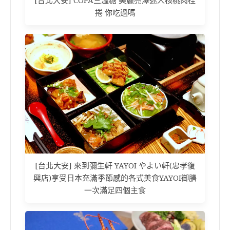
[台北大安] COPA三溫糖 美麗亮澤迷人核桃肉桂
捲 你吃過嗎
[台北大安] 來到彌生軒 YAYOI やよい軒(忠孝復
興店)享受日本充滿季節感的各式美食YAYOI御膳
一次滿足四個主食