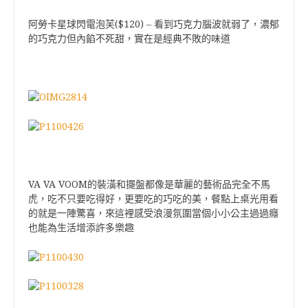
($120)
阿勞卡星球閃電泡芙
–
看到巧克力腦波就弱了，濃郁
的巧克力但內餡不死甜，實在是經典不敗的味道
VA VA VOOM
的裝潢和擺盤都像是華麗的藝術品完全不馬
虎，吃不只要吃得好，更要吃的巧吃的美，餐點上桌光用看
的就是一陣驚喜，來這裡感受浪漫氛圍當個小小公主過過癮
也能為生活增添許多樂趣