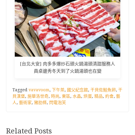
[台北大安] 肉多多爆炒石頭火鍋湯頭清甜服務人
員桌邊秀冬天到了火鍋湯頭也在變
Tagged
vavavoom
,
下午茶
,
國父紀念館
,
干貝佐鮭魚卵
,
干
貝漢堡
,
施華洛世奇
,
時尚
,
東區
,
水晶
,
烘蛋
,
精品
,
約會
,
藝
人
,
藝術家
,
豬肋條
,
閃電泡芙
Related Posts