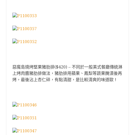
($420)
惡魔島燒烤堅果豬肋排
–
不同於一般美式餐廳傳統淋
上烤肉醬豬肋排做法，豬肋排用蘋果、鳳梨等蔬果醃漬後再
!
烤，最後沾上杏仁碎，有點清甜，是比較清爽的味道歐