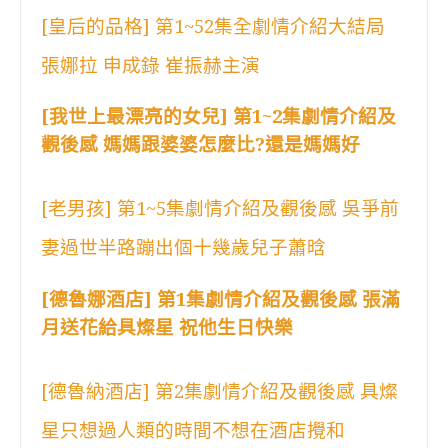
[皇后的品格] 第1~52集全劇情介紹大結局
張娜拉 申成錄 崔振赫主演
[我世上最漂亮的女兒] 第1~2集劇情介紹及
觀後感 媽媽跟婆婆怎麼比?還是媽媽好
[老男孩] 第1~5集劇情介紹及觀後感 吳爭前
妻過世半路蹦出個十幾歲兒子蕭晗
[德魯娜酒店] 第1集劇情介紹及觀後感 張滿
月送花給具燦星 祝他生日快樂
[德魯納酒店] 第2集劇情介紹及觀後感 具燦
星只想過人類的時間不想在酒店攪和