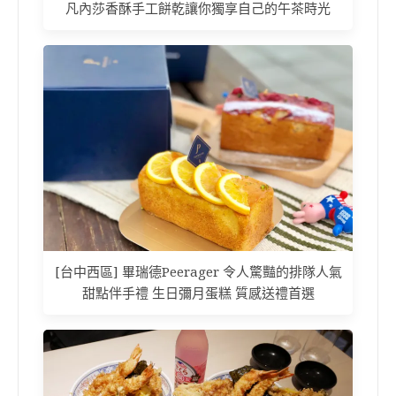
凡內莎香酥手工餅乾讓你獨享自己的午茶時光
[台中西區] 畢瑞德Peerager 令人驚豔的排隊人氣
甜點伴手禮 生日彌月蛋糕 質感送禮首選