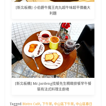
[新北板橋] 小伯爵牛魔王肉丸超牛味超平價義大
利麵
[新北板橋] Mr.jardeng找餐先生精緻排餐早午餐
裝有法式料理主廚魂
Tagged
Bistro Café
,
下午茶
,
中山區下午茶
,
中山區春日