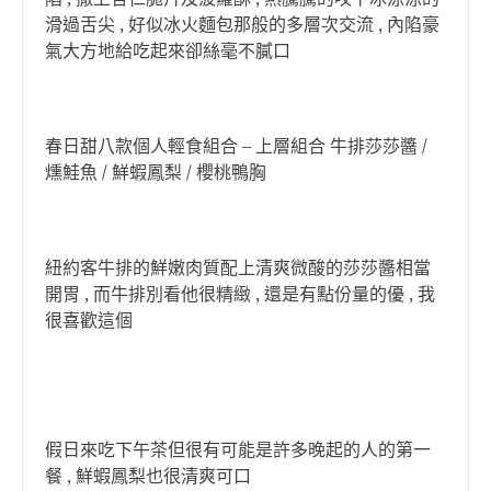
滑過舌尖 , 好似冰火麵包那般的多層次交流 , 內陷豪
氣大方地給吃起來卻絲毫不膩口
春日甜八款個人輕食組合 – 上層組合 牛排莎莎醬 /
燻鮭魚 / 鮮蝦鳳梨 / 櫻桃鴨胸
紐約客牛排的鮮嫩肉質配上清爽微酸的莎莎醬相當
開胃 , 而牛排別看他很精緻 , 還是有點份量的優 , 我
很喜歡這個
假日來吃下午茶但很有可能是許多晚起的人的第一
餐 , 鮮蝦鳳梨也很清爽可口