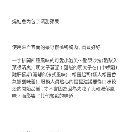
燻鮭魚內包了清甜蘋果
使用來自宜蘭的豪野櫻桃鴨胸肉 , 肉質好好
一字排開四種風味的可愛小泡芙～酪梨沙拉(酪梨入
菜很清爽) , 明太子薯泥 ( 甜鹹的明太子在口中噴發) ,
雞肝慕斯(濃郁的法式風味) , 松露起司(迷人松露香
氣擄獲味蕾) , 服務人員貼心的提醒建議要從口味較
淡的開始品嘗 , 才不會因為因為先吃了比較濃郁風
味，而影響了其他餐點的味道