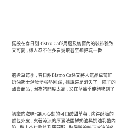
擺設在春日甜Bistro Café周遭及櫥窗內的裝飾雅致
又可愛 , 讓人忍不住多看幾眼甚至想把玩一番
適逢草莓季 , 春日甜Bistro Café又將人氣品草莓鮮
奶油起士潛艇堡強勢回歸 , 據說這是消失了一陣子的
熱賣商品 , 因為詢問度太高 , 又在草莓季能夠吃到了
初戀的滋味~讓人心動的可口酸甜草莓 , 烤得酥脆的
麵包外皮 , 夾著涼涼的厚實法國鮮奶油與奶油乳酪內
陷 , 撒上杏仁脆片及菠蘿酥 , 熱騰騰的咬下冰涼涼的