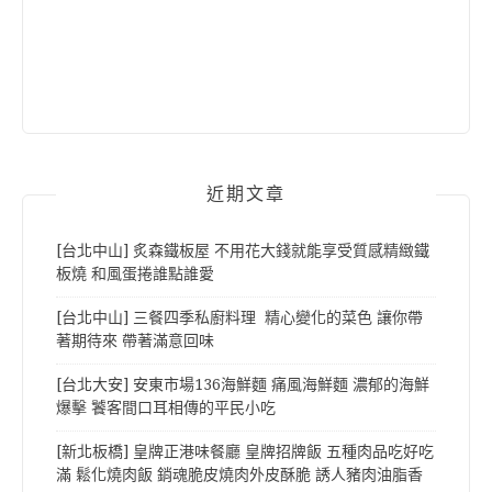
近期文章
[台北中山] 炙森鐵板屋 不用花大錢就能享受質感精緻鐵
板燒 和風蛋捲誰點誰愛
[台北中山] 三餐四季私廚料理 精心變化的菜色 讓你帶
著期待來 帶著滿意回味
[台北大安] 安東市場136海鮮麵 痛風海鮮麵 濃郁的海鮮
爆擊 饕客間口耳相傳的平民小吃
[新北板橋] 皇牌正港味餐廳 皇牌招牌飯 五種肉品吃好吃
滿 鬆化燒肉飯 銷魂脆皮燒肉外皮酥脆 誘人豬肉油脂香