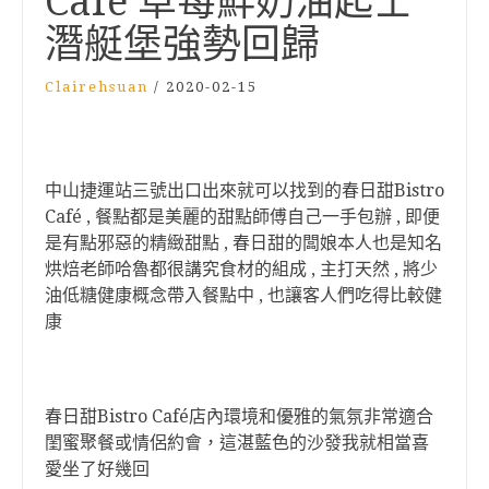
Café 草莓鮮奶油起士
潛艇堡強勢回歸
Clairehsuan
/
2020-02-15
中山捷運站三號出口出來就可以找到的春日甜Bistro
Café , 餐點都是美麗的甜點師傅自己一手包辦 , 即便
是有點邪惡的精緻甜點 , 春日甜的闆娘本人也是知名
烘焙老師哈魯都很講究食材的組成 , 主打天然 , 將少
油低糖健康概念帶入餐點中 , 也讓客人們吃得比較健
康
春日甜Bistro Café店內環境和優雅的氣氛非常適合
閨蜜聚餐或情侶約會，這湛藍色的沙發我就相當喜
愛坐了好幾回