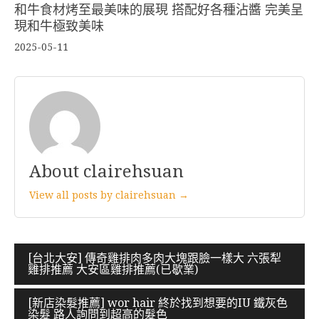
和牛食材烤至最美味的展現 搭配好各種沾醬 完美呈
現和牛極致美味
2025-05-11
About clairehsuan
View all posts by clairehsuan →
文
[台北大安] 傳奇雞排肉多肉大塊跟臉一樣大 六張犁
雞排推薦 大安區雞排推薦(已歇業)
章
導
[新店染髮推薦] wor hair 終於找到想要的IU 鐵灰色
染髮 路人詢問到超高的髮色