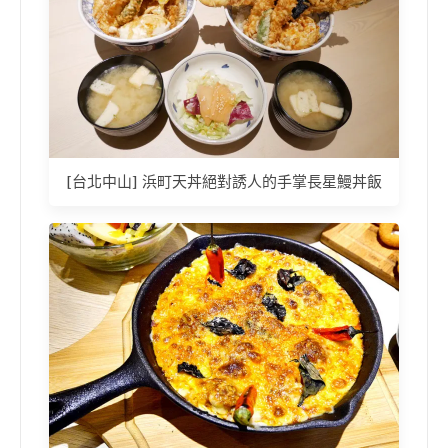
[台北中山] 浜町天丼絕對誘人的手掌長星鰻丼飯