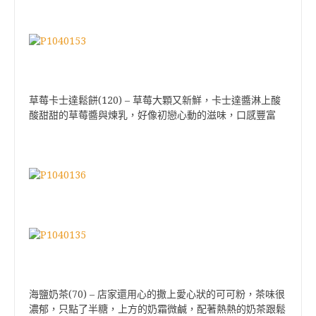
草莓卡士達鬆餅(120) – 草莓大顆又新鮮，
卡士達醬淋上酸
酸甜甜的草莓醬與煉乳
，
好像初戀心動的滋味，
口感豐富
海鹽奶茶(70) – 店家還用心的撒上愛心狀的可可粉，茶味很
濃郁，
只點了半糖，
上方的奶霜微鹹，
配著熱熱的奶茶跟鬆