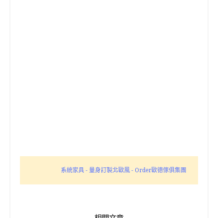
系統家具 - 量身訂製北歐風 - Order歐德傢俱集團