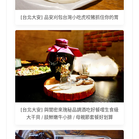
[台北大安] 品安刈包台灣小吃虎咬豬抓住你的胃
[台北大安] 與閨密來瑰秘品調酒吃好餐嚐生食級
大干貝 / 舕鮮嫩牛小排 / 母親節套餐好划算