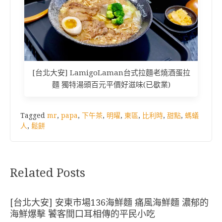
[台北大安] LamigoLaman台式拉麵老燒酒蛋拉
麵 獨特湯頭百元平價好滋味(已歇業)
Tagged
mr
,
papa
,
下午茶
,
明曜
,
東區
,
比利時
,
甜點
,
螞蟻
人
,
鬆餅
Related Posts
[台北大安] 安東市場136海鮮麵 痛風海鮮麵 濃郁的
海鮮爆擊 饕客間口耳相傳的平民小吃