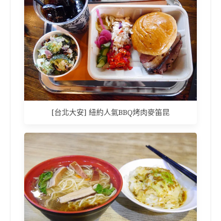
[台北大安] 紐約人氣BBQ烤肉麥笛昆