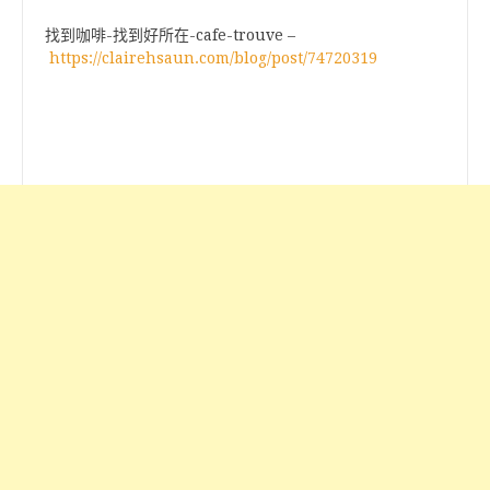
找到咖啡-找到好所在-cafe-trouve –
https://clairehsaun.com/blog/post/74720319