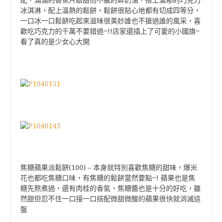
配，
滿滿的香蕉片跟甜而不膩的鮮奶油，
搭上濃郁的巧克力
冰淇淋，
配上溫熱的鬆餅，
鬆餅很貼心地都有切成四等分，
一口冰一口鬆餅吃起來滋味很美妙誰也不搶過誰的風采，
喜
歡吃巧克力的千萬不要錯過~!!店家還插上了可愛的小國旗~
看了真的是少女心大開
焦糖蘋果派鬆餅(100) – 本身就特別喜歡焦糖的甜味，
爆米
花也都吃焦糖口味，
有焦糖的鬆餅當然要點~! 蘋果也是焦
糖先熬煮過，
還有肉桂的香氣，
焦糖醬也是十分的好吃，
雖
然甜但忍不住一口接一口搭配微甜微酸的蘋果很快就消滅這
盤