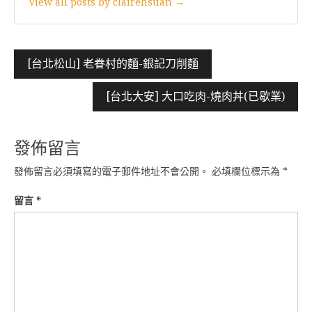
View all posts by clairehsuan →
文
[台北松山] 老眷村的麵-銀記刀削麵
章
[台北大安] 大口吃肉-燒肉丼(已歇業)
導
覽
發佈留言
發佈留言必須填寫的電子郵件地址不會公開。
必填欄位標示為
*
留言
*