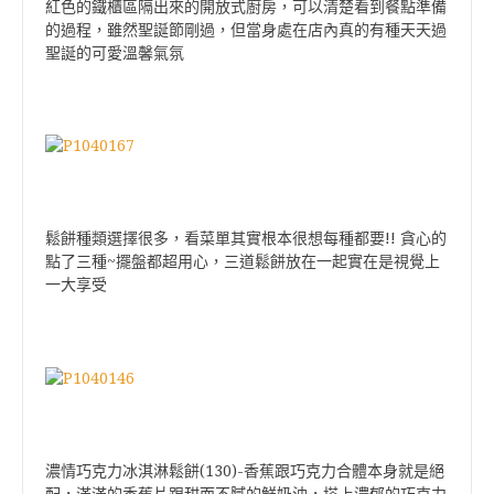
紅色的鐵櫃區隔出來的開放式廚房，
可以清楚看到餐點準備
的過程，
雖然聖誕節剛過，
但當身處在店內真的有種天天過
聖誕的可愛溫馨氣氛
鬆餅種類選擇很多，
看菜單其實根本很想每種都要!! 貪心的
點了三種~擺盤都超用心，
三道鬆餅放在一起實在是視覺上
一大享受
濃情巧克力冰淇淋鬆餅(130)-香蕉跟巧克力合體本身就是絕