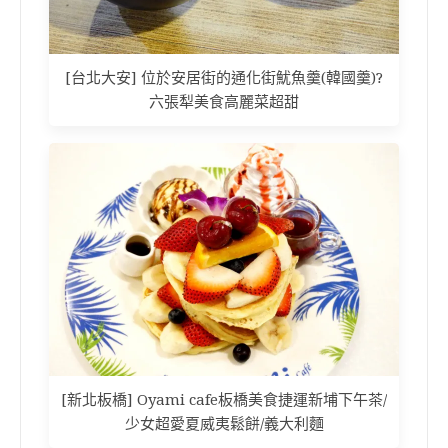
[台北大安] 位於安居街的通化街魷魚羹(韓國羹)?
六張犁美食高麗菜超甜
[新北板橋] Oyami cafe板橋美食捷運新埔下午茶/
少女超愛夏威夷鬆餅/義大利麵