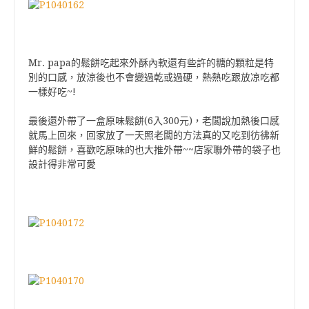
Mr. papa的鬆餅吃起來外酥內軟還有些許的糖的顆粒是特
別的口感，
放涼後也不會變過乾或過硬，
熱熱吃跟放凉吃都
一樣好吃~!
最後還外帶了一盒原味鬆餅(6入300元)，
老闆說加熱後口感
就馬上回來，
回家放了一天照老闆的方法真的又吃到彷彿新
鮮的鬆餅，
喜歡吃原味的也大推外帶~~店家聯外帶的袋子也
設計得非常可愛