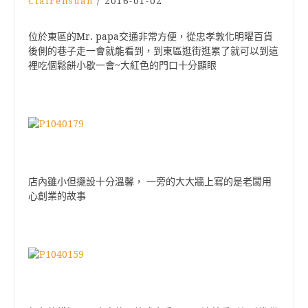
Clairehsuan
/
2016-01-02
位於東區的Mr. papa交通非常方便，從忠孝敦化明曜百貨
後側的巷子走一會就能看到，
到東區逛街逛累了就可以到這
裡吃個鬆餅小歇一會~大紅色的門口十分顯眼
店內雖小但擺設十分溫馨，
一旁的大大牆上寫的是老闆用
心創業的故事