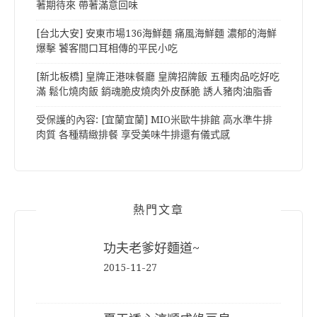
著期待來 帶著滿意回味
[台北大安] 安東市場136海鮮麵 痛風海鮮麵 濃郁的海鮮
爆擊 饕客間口耳相傳的平民小吃
[新北板橋] 皇牌正港味餐廳 皇牌招牌飯 五種肉品吃好吃
滿 鬆化燒肉飯 銷魂脆皮燒肉外皮酥脆 誘人豬肉油脂香
受保護的內容: [宜蘭宜蘭] MIO米歐牛排館 高水準牛排
肉質 各種精緻排餐 享受美味牛排還有儀式感
熱門文章
功夫老爹好麵道~
2015-11-27