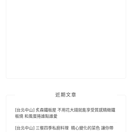
近期文章
[台北中山] 炙森鐵板屋 不用花大錢就能享受質感精緻鐵
板燒 和風蛋捲誰點誰愛
[台北中山] 三餐四季私廚料理 精心變化的菜色 讓你帶