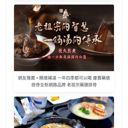
網友推薦 • 精燉補湯 一年四季都可以喝 康寶藥燉
排骨全新網路品牌 老祖宗藥膳排骨