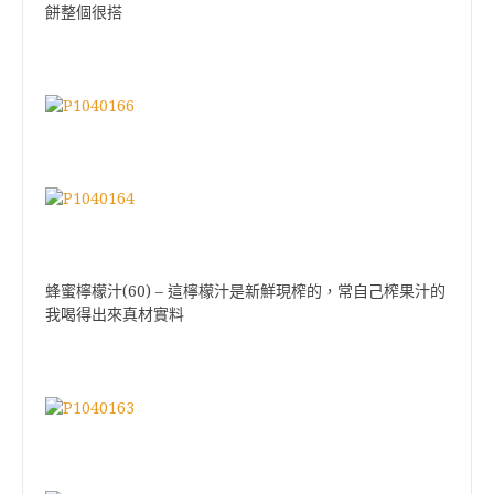
餅整個很搭
蜂蜜檸檬汁(60) – 這檸檬汁是新鮮現榨的，常自己榨果汁的
我喝得出來真材實料