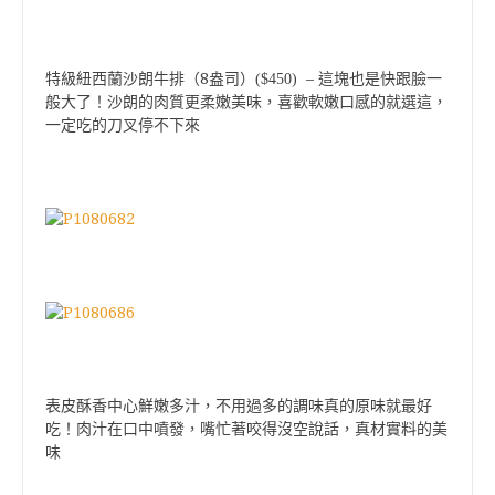
8
–
特級紐西蘭沙朗牛排（
盎司）($450)
這塊也是快跟臉一
般大了！沙朗的肉質更柔嫩美味，喜歡軟嫩口感的就選這，
一定吃的刀叉停不下來
表皮酥香中心鮮嫩多汁，不用過多的調味真的原味就最好
吃！肉汁在口中噴發，嘴忙著咬得沒空說話，真材實料的美
味