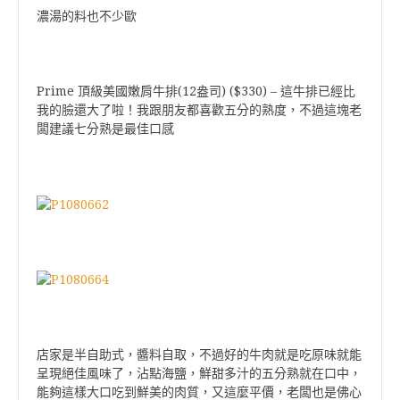
濃湯的料也不少歐
Prime
(12
) ($330) –
頂級美國嫩肩牛排
盎司
這牛排已經比
我的臉還大了啦！我跟朋友都喜歡五分的熟度，不過這塊老
闆建議七分熟是最佳口感
店家是半自助式，醬料自取，不過好的牛肉就是吃原味就能
呈現絕佳風味了，沾點海鹽，鮮甜多汁的五分熟就在口中，
能夠這樣大口吃到鮮美的肉質，又這麼平價，老闆也是佛心