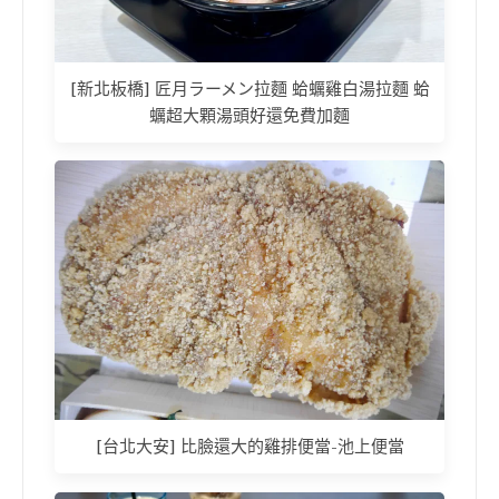
[新北板橋] 匠月ラーメン拉麵 蛤蠣雞白湯拉麵 蛤
蠣超大顆湯頭好還免費加麵
[台北大安] 比臉還大的雞排便當-池上便當