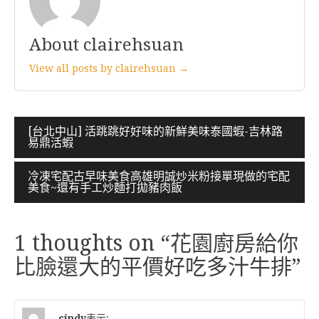
About clairehsuan
View all posts by clairehsuan →
文
[台北中山] 活跳跳好好味的新鮮美味泰國蝦-吉林路
易鼎活蝦
章
導
冷凍宅配古早味美食高雄明誠炒米粉接單現做的宅配
美食~還有手工炒麵打拋豬肉飯
覽
1 thoughts on “
花園廚房給你
比臉還大的平價好吃多汁牛排
”
cindy
表示: