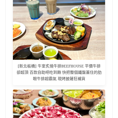
[新北板橋] 牛室炙燒牛排BEEFHOUSE 平價牛排
卻超頂 百款自助吧吃到飽 快把整個鐵盤蓋住的肋
眼牛排超霸氣 現烤披薩狂補貨