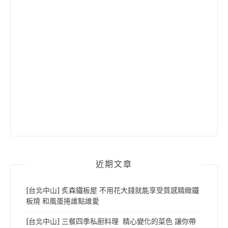
近期文章
[台北中山] 炙森鐵板屋 不用花大錢就能享受質感精緻鐵
板燒 和風蛋捲誰點誰愛
[台北中山] 三餐四季私廚料理 精心變化的菜色 讓你帶