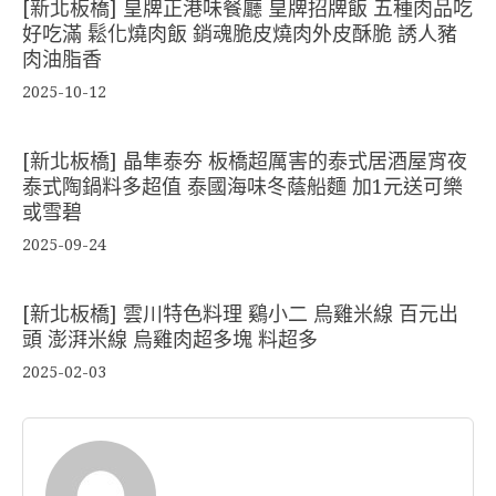
[新北板橋] 皇牌正港味餐廳 皇牌招牌飯 五種肉品吃
好吃滿 鬆化燒肉飯 銷魂脆皮燒肉外皮酥脆 誘人豬
肉油脂香
2025-10-12
[新北板橋] 晶隼泰夯 板橋超厲害的泰式居酒屋宵夜
泰式陶鍋料多超值 泰國海味冬蔭船麵 加1元送可樂
或雪碧
2025-09-24
[新北板橋] 雲川特色料理 鷄小二 烏雞米線 百元出
頭 澎湃米線 烏雞肉超多塊 料超多
2025-02-03