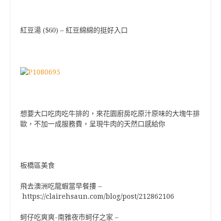
–
紅豆湯 ($60)
紅豆綿綿的挺好入口
想要大口吃肉吃牛排的，來花園廚房吃原汁原味的大塊牛排
歐，不加一成服務費，呈現牛肉的天然口感給你
板橋區美食
飛去澳洲吃龍蝦當早餐摟 –
https://clairehsaun.com/blog/post/212862106
蚵仔吃爽爽-南雅夜市蚵仔之家 –