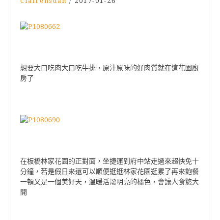
Clairehsuan
/
2017-01-26
想要大口吃肉大口吃牛排，原汁原味的好肉質就在這花園廚
房了
在板橋林家花園的正對面，坐捷運到府中站走過來超快免十
分鐘，若是假日來還可以順便逛逛林家花園逛累了再來飽餐
一頓又是一個美好天，溫暖活潑明亮的橘色，會讓人食慾大
開