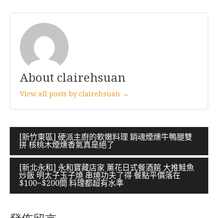
About clairehsuan
View all posts by clairehsuan →
文
[新竹東區] 硬派主廚的軟嫩料理 銷魂煙燻牛鴨腿雙
拼 核桃木煙燻香氣真是絕了
章
導
[新北永和] 永和寶藏店家 薰花日式餐酒館 大推鮭魚
炒飯 明太子玉子燒 串燒功夫了得 餐點平價落在
覽
$100~$200間 料理都超有水準