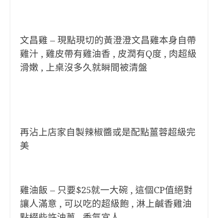
文昌雞 – 現點現切的黃澄澄文昌雞本身自帶
雞汁 , 雞皮帶有雞油香 , 皮潤有Q度 , 肉超級
滑嫩 , 上桌沒多久就瞬間被清盤
再沾上店家自製辣椒醬或是配點薑蓉超級完
美
雞油飯 – 只要$25就一大碗 , 這個CP值絕對
讓人滿意 , 可以吃的超級飽 , 淋上鹹香雞油
點綴些許油蔥 , 香氣宜人