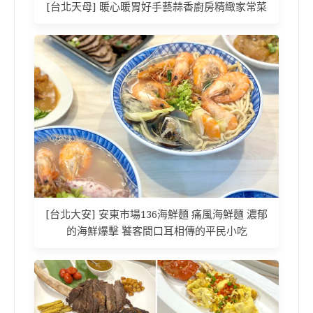
[台北天母] 暖心暖胃好手藝蒜香廚房精緻家常菜
[台北大安] 安東市場136海鮮麵 痛風海鮮麵 濃郁
的海鮮爆擊 饕客間口耳相傳的平民小吃