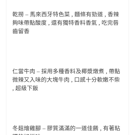
乾撈 – 馬來西牙特色菜 , 麵條有勁道 , 香辣
夠味帶點酸度 , 還有獨特香料香氣 , 吃完唇
齒留香
仁當牛肉 – 採用多種香料及椰漿燉煮 , 帶點
微辣又入味的大塊牛肉 , 口感十分軟嫩不柴
, 超級下飯
冬菇燴雞腳 – 膠質滿滿的一道佳餚 , 有著粘