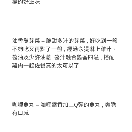
糯的好滋味
油香燙芽菜 – 脆甜多汁的芽菜 , 好吃到一盤
不夠吃又再點了一盤 , 經過汆燙淋上雞汁、
醬油及少許油蔥 醬汁融合醬香四溢 , 搭配
雞肉一起佐餐真的太可以了
咖哩魚丸 – 咖喱醬香加上Q彈的魚丸 , 爽脆
有口感