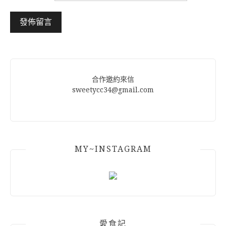
Alternative:
合作邀約來信
sweetycc34@gmail.com
MY~INSTAGRAM
愛食記