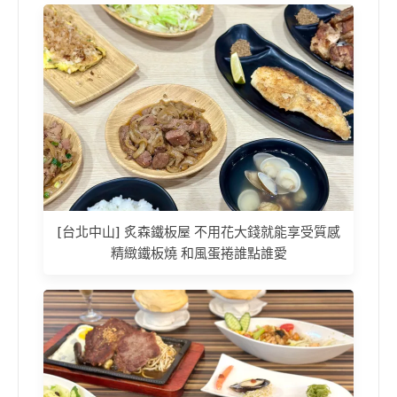
[台北中山] 炙森鐵板屋 不用花大錢就能享受質感
精緻鐵板燒 和風蛋捲誰點誰愛