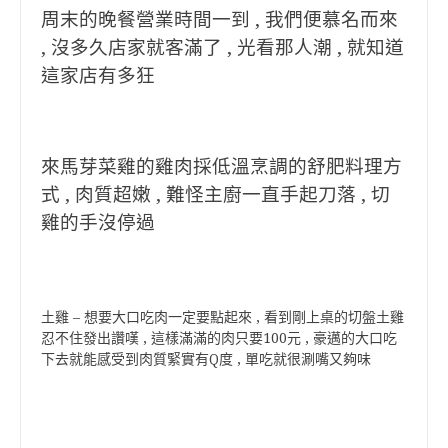
周末的晚餐營業時間一到 , 我們便慕名而來
, 沒多久店家就客滿了 , 光看那人潮 , 就知道
這家店有多狂
來馬芽菜雞的雞肉採低溫烹調的舒肥料理方
式 , 肉質超嫩 , 難怪主廚一直手起刀落 , 切
雞的手沒停過
土雞 – 想要大口吃肉一定要點起來 , 看到剛上桌的切盤土雞
忍不住發出讚嘆 , 這樣滿滿的肉只要100元 , 豪邁的大口吃
下去就能感受到肉質緊實有Q度 , 單吃就很涮嘴又夠味