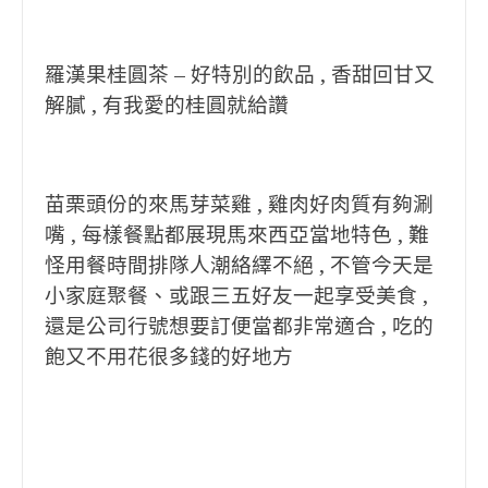
羅漢果桂圓茶 – 好特別的飲品 , 香甜回甘又
解膩 , 有我愛的桂圓就給讚
苗栗頭份的來馬芽菜雞 , 雞肉好肉質有夠涮
嘴 , 每樣餐點都展現馬來西亞當地特色 , 難
怪用餐時間排隊人潮絡繹不絕 , 不管今天是
小家庭聚餐、或跟三五好友一起享受美食 ,
還是公司行號想要訂便當都非常適合 , 吃的
飽又不用花很多錢的好地方