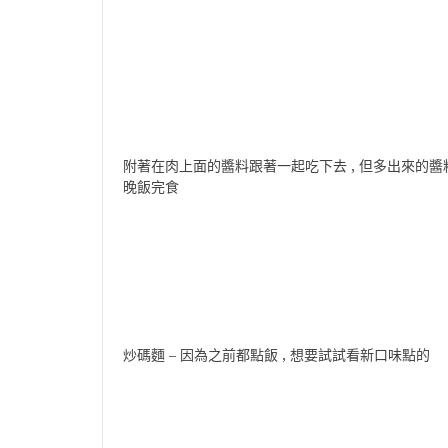
附著在肉上面的醬料跟著一起吃下去 , 但多出來的醬
晚飯完食
炒碼麵 – 因為之前都點飯 , 想要試試看新口味點的