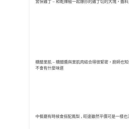
宮保雞丁 – 和乾辣椒一起爆炒的雞丁切的大塊，醬
糖醋里肌 – 糖醋醬與里肌肉結合得很緊密，廚師也知
不會有什麼味道
中餐廳有時候會搭配鳳梨 , 旺達雖然平價可是一樣也