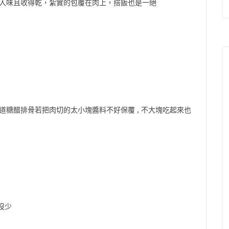
料入味且收得乾，紮實的包覆在肉上，搭飯也是一絕
道糖醋排骨若把肉切的太小塊醬料不好保覆 , 不大塊吃起來也
沒少