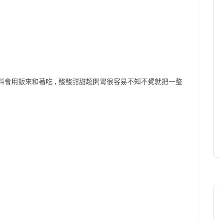
料會用飯來和著吃 , 酸酸甜甜超開胃很容易不知不覺就把一整