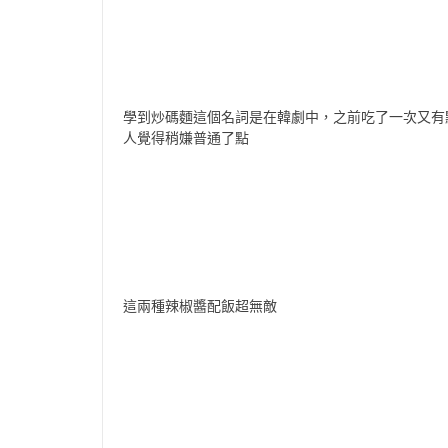
學到炒碼麵這個名詞是在韓劇中，之前吃了一次又有點微
人覺得稍嫌普通了點
這兩種辣椒醬配飯超無敵