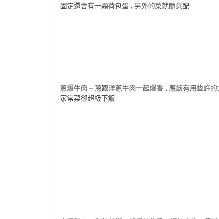
固定還會有一顆荷包蛋 , 另外的菜就隨意配
蔥爆牛肉 – 蔥跟洋蔥牛肉一起爆香 , 應該有用些許
家常菜卻超級下飯