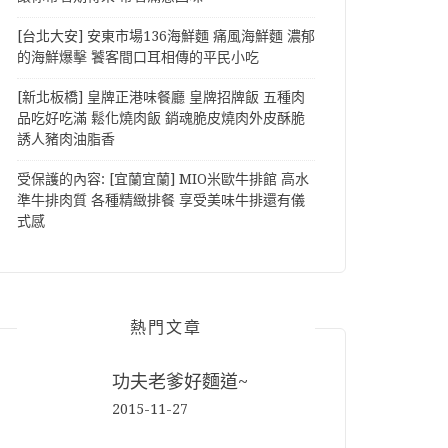
[台北大安] 安東市場136海鮮麵 痛風海鮮麵 濃郁
的海鮮爆擊 饕客間口耳相傳的平民小吃
[新北板橋] 皇牌正港味餐廳 皇牌招牌飯 五種肉
品吃好吃滿 鬆化燒肉飯 銷魂脆皮燒肉外皮酥脆
誘人豬肉油脂香
受保護的內容: [宜蘭宜蘭] MIO米歐牛排館 高水
準牛排肉質 各種精緻排餐 享受美味牛排還有儀
式感
熱門文章
功夫老爹好麵道~
2015-11-27