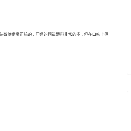
辣還蠻正統的 , 旺達的麵量跟料非常的多 , 但在口味上個