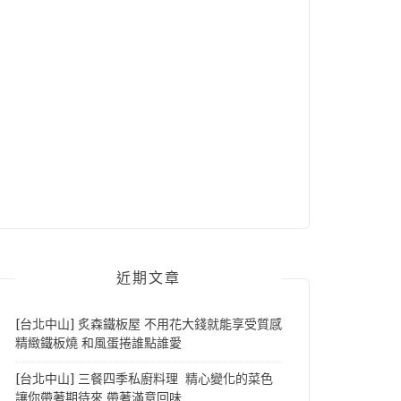
近期文章
[台北中山] 炙森鐵板屋 不用花大錢就能享受質感
精緻鐵板燒 和風蛋捲誰點誰愛
[台北中山] 三餐四季私廚料理 精心變化的菜色
讓你帶著期待來 帶著滿意回味