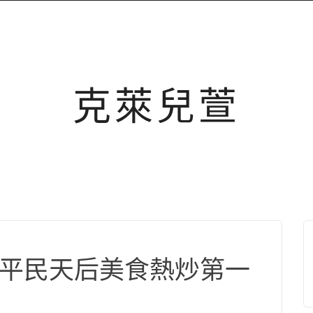
克萊兒萱
熱炒平民天后美食熱炒第一