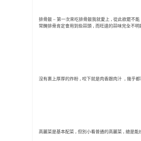
排骨飯 – 第一次來吃排骨飯我就愛上 , 從此欲罷不能 ,
常醃排骨肯定會用到些蒜頭 , 而旺達的蒜味完全不明顯
沒有裹上厚厚的炸粉 , 咬下就是肉香跟肉汁 , 幾乎
高麗菜是基本配菜 , 但別小看普通的高麗菜 , 總是