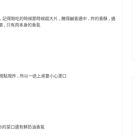
 記得剛吃的時候那時候超大片 , 醃得鹹香適中 , 炸的香酥 , 通
 , 只有肉本身的香氣
都現點現炸 , 所以一送上桌要小心燙口
能炒的菜口還有鮮奶油香氣