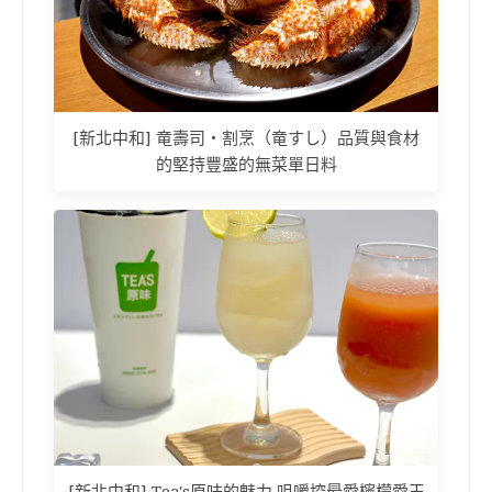
[新北中和] 竜壽司‧割烹（竜すし）品質與食材
的堅持豐盛的無菜單日料