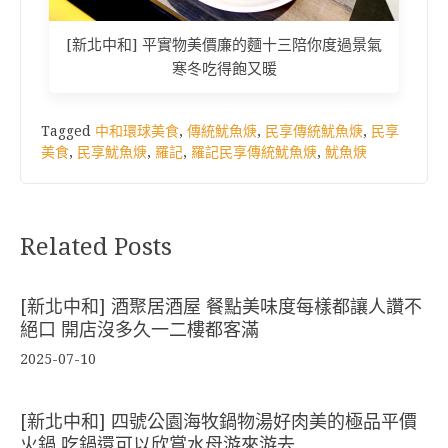
[新北中和] 平實物美價廉的麵十三陪你度過景氣
寒冬吃得飽又暖
Tagged
中和環球美食
,
傳統魷魚焿
,
民享傳統魷魚焿
,
民享
美食
,
民享魷魚焿
,
羅記
,
羅記民享傳統魷魚焿
,
魷魚焿
Related Posts
[新北中和] 酒聚居酒屋 餐點美味度每樣都讓人讚不
絕口 開店沒多久一二樓都客滿
2025-07-10
[新北中和] 四號公園海牧鍋物湯好肉美的極品平價
火鍋 吃鍋還可以欣賞水母游來游去