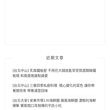
近期文章
[台北中山] 炙森鐵板屋 不用花大錢就能享受質感精緻鐵
板燒 和風蛋捲誰點誰愛
[台北中山] 三餐四季私廚料理 精心變化的菜色 讓你帶
著期待來 帶著滿意回味
[台北大安] 安東市場136海鮮麵 痛風海鮮麵 濃郁的海鮮
爆擊 饕客間口耳相傳的平民小吃