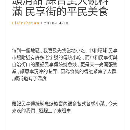
頭清甜 綜合羹大碗料
滿 民享街的平民美食
Clairehsuan
/
2020-04-10
每到一個地區 , 我喜歡先找當地小吃 , 中和環球 民享
市場附近有許多老字號的傳統小吃 , 而中和民享街與
自治街口的羅記民享傳統魷魚焿 , 更是天一亮開張營
業 , 讓原本清冷的巷弄 , 因為食物的香氣聚集了人群
, 讓街道有了溫度
羅記民享傳統魷魚焿櫥窗內很多各式各樣小菜 , 今天
來晚的我們 , 還趕上了末班車