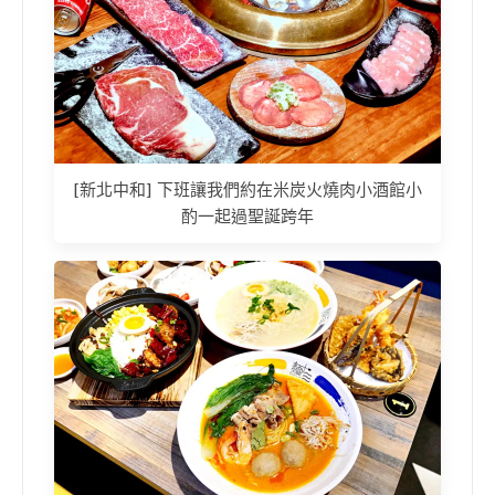
[新北中和] 下班讓我們約在米炭火燒肉小酒館小
酌一起過聖誕跨年