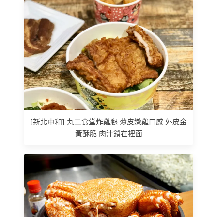
[新北中和] 丸二食堂炸雞腿 薄皮嫩雞口感 外皮金
黃酥脆 肉汁鎖在裡面