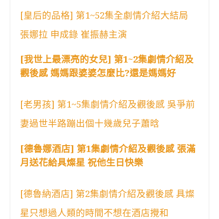
[皇后的品格] 第1~52集全劇情介紹大結局
張娜拉 申成錄 崔振赫主演
[我世上最漂亮的女兒] 第1~2集劇情介紹及
觀後感 媽媽跟婆婆怎麼比?還是媽媽好
[老男孩] 第1~5集劇情介紹及觀後感 吳爭前
妻過世半路蹦出個十幾歲兒子蕭晗
[德魯娜酒店] 第1集劇情介紹及觀後感 張滿
月送花給具燦星 祝他生日快樂
[德魯納酒店] 第2集劇情介紹及觀後感 具燦
星只想過人類的時間不想在酒店攪和