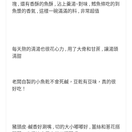
塊 , 還有香酥的魚酥 , 沾上羹湯~對味 , 鱈魚條吃的到
魚漿的香氣 , 這樣一碗滿滿的料 , 非常超值
每天熬的清湯也很花心力 , 用了大骨和甘蔗 , 讓湯頭
清甜
老闆自製的小魚乾不會死鹹，豆乾有豆味，真的很
好吃！
豬頭皮-鹹香好涮嘴 , 切的大小嘟嘟好 , 薑絲和蔥花搭