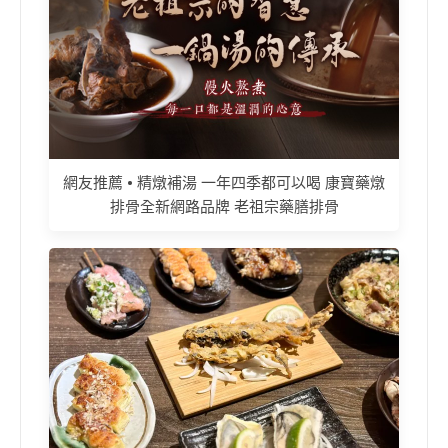
網友推薦 • 精燉補湯 一年四季都可以喝 康寶藥燉
排骨全新網路品牌 老祖宗藥膳排骨