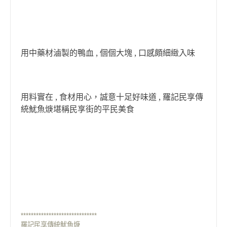
用中藥材滷製的鴨血 , 個個大塊 , 口感頗細緻入味
用料實在 , 食材用心，誠意十足好味道 , 羅記民享傳
統魷魚焿堪稱民享街的平民美食
******************************
羅記民享傳統魷魚焿