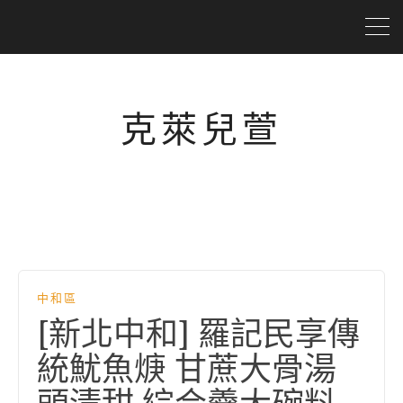
克萊兒萱
中和區
[新北中和] 羅記民享傳
統魷魚焿 甘蔗大骨湯