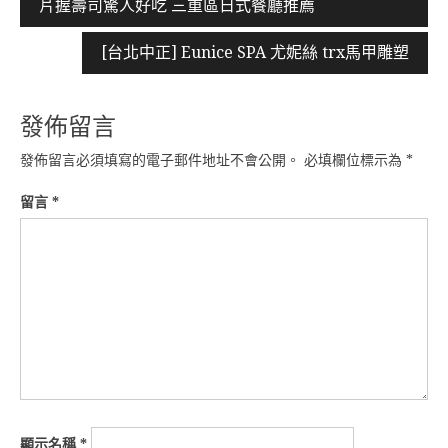
片握壽司驚人好吃 三重區日式餐廳推薦
章
導
[台北中正] Eunice SPA 尤妮絲 trx馬甲雕塑
覽
發佈留言
發佈留言必須填寫的電子郵件地址不會公開。
必填欄位標示為
*
留言
*
顯示名稱
*