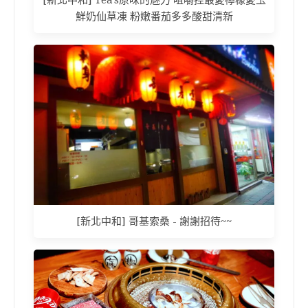
[新北中和] Tea's原味的魅力 咀嚼控最愛檸檬愛玉
鮮奶仙草凍 粉嫩番茄多多酸甜清新
[新北中和] 哥基索桑 - 謝謝招待~~