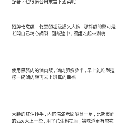
配著，也很適合周末當下酒菜呢
招牌乾意麵 – 乾意麵超級讚又大碗 , 那拌麵的醬可是
老闆自己精心調製 , 甜鹹適中 , 讓麵吃起來涮嘴
使用黑豬肉的滷肉飯 , 滷肉肥瘦參半 , 早上能吃到這
樣一碗滷肉飯再去上班真的幸福
大顆的紅油抄手 , 內餡滿滿老闆誠意十足 , 比起市面
的size大上一些 , 用了花生粉提香 , 讓味道更有層次