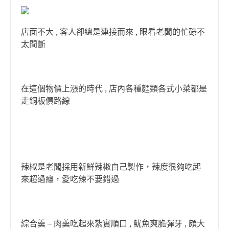
店面不大 , 客人卻總是連接而來 , 眼看老闆的忙碌不
太間斷
在這個物價上漲的時代 , 店內各種麵類各式小菜都是
走銅板價路線
辣椒是老闆採用新鮮辣椒自己製作，辣度很夠吃起
來超過癮，愛吃辣不要錯過
綜合羹 – 肉羹吃起來紮實順口 , 魷魚爽脆彈牙 , 頗大