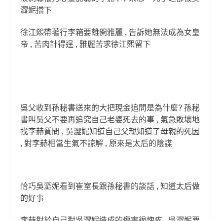
澀妮擋下
徐江熙帶著行李箱要離開雅麗 , 告訴她無法成為女皇
帝 , 苦肉計得逞 , 雅麗苦求徐江熙留下
吳父收到孫秘書送來的大把現金追問是為什麼? 孫秘
書叫吳父不要再追究自己老婆死去的事 , 氣急敗壞地
找李赫質問 , 吳澀妮知道自己父親知道了母親的死因
, 對李赫相當生氣不諒解 , 原來是太后的陰謀
恰巧吳澀妮看到崔室長跟孫秘書的談話 , 知道太后做
的好事
李赫對於自己對吳澀妮造成的傷害很愧疚 , 吳澀妮要