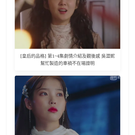
[皇后的品格] 第1~4集劇情介紹及觀後感 吳澀妮
幫忙製造的車禍不在場證明