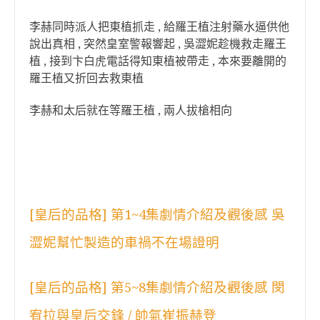
李赫同時派人把東植抓走 , 給羅王植注射藥水逼供他
說出真相 , 突然皇室警報響起 , 吳澀妮趁機救走羅王
植 , 接到卞白虎電話得知東植被帶走 , 本來要離開的
羅王植又折回去救東植
李赫和太后就在等羅王植 , 兩人拔槍相向
[皇后的品格] 第1~4集劇情介紹及觀後感 吳
澀妮幫忙製造的車禍不在場證明
[皇后的品格] 第5~8集劇情介紹及觀後感 閔
宥拉與皇后交鋒 / 帥氣崔振赫登