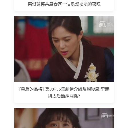
英俊微笑共度春宵一個浪漫壞壞的夜晚
[皇后的品格] 第33~36集劇情介紹及觀後感 李赫
與太后斷絕關係?