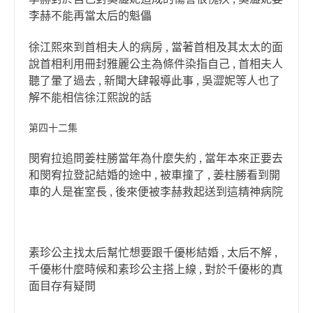
李赫不能再當太后的魁儡
徐江熙來到首相夫人的病房 , 當著首相及其太太的面
說首相利用冊封雅麗公主為條件染指自己 , 首相夫人
聽了暈了過去 , 新聞大肆報導此事 , 吳澀妮等人也了
解不能相信徐江熙說的話
第四十二集
閔宥拉追問姜柱勝當年為什麼失約 , 當年本來正要去
和閔宥拉登記結婚的途中 , 被車撞了 , 姜柱勝看到開
車的人是崔室長 , 後來便被李赫救起送到這精神病院
素珍公主找太后幫忙想要跟千優彬結婚 , 太后不解 ,
千優彬什麼時候和素珍公主搭上線 , 對於千優彬的真
面目存有疑問