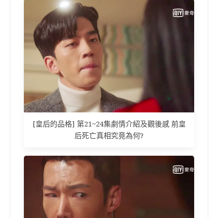
[皇后的品格] 第21~24集劇情介紹及觀後感 前皇
后死亡真相究竟為何?