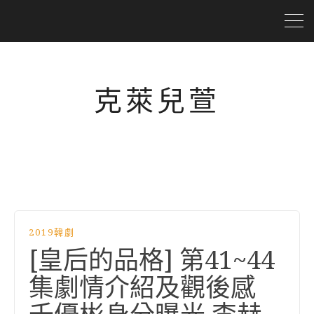
克萊兒萱
2019韓劇
[皇后的品格] 第41~44
集劇情介紹及觀後感