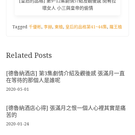
[皇后的品格] 第9~12集劇情介紹及觀後感 閔宥拉
壞女人 小三與皇帝的偷情
Tagged
千優彬
,
李赫
,
東植
,
皇后的品格第41~44集
,
羅王植
Related Posts
[德魯納酒店] 第3集劇情介紹及觀後感 張滿月一直
在等待的那個人是誰呢
2020-05-01
[德魯納酒店心得] 張滿月之恨一個人心裡其實是痛
苦的
2020-01-24