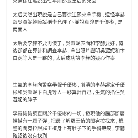
來逼徐江熙說出七年前邵玄皇后的死因
太后突然出現說是自己要徐江熙來拿手機 , 還怪李赫
跟吳澀妮幹嘛謊稱李允醒了~並說真兇是千優彬 , 是
兩面人
太后要李赫不要再傻了 , 吳澀妮表面和李赫要好 , 背
後卻都在算計和調查李赫 , 拿出照片證明吳澀妮和卞
白虎等人是一夥的 , 太后成功讓李赫的疑心作祟
生氣的李赫向警察舉報千優彬 , 崩潰的李赫認定千優
彬和吳澀妮卞白虎等人一夥算計自己 , 生氣的掐住吳
澀妮的脖子
李赫偷偷調查關於千優彬的一切 , 發現他的腦部斷層
掃描有一顆子彈 , 把最了解羅王值的閔宥拉找來 , 機
警的閔宥拉說羅王植身上有肚子下的手術疤痕 , 李赫
確認後沒有找到