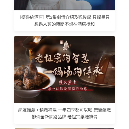
[德魯納酒店] 第2集劇情介紹及觀後感 具燦星只
想過人類的時間不想在酒店攪和
網友推薦 • 精燉補湯 一年四季都可以喝 康寶藥燉
排骨全新網路品牌 老祖宗藥膳排骨