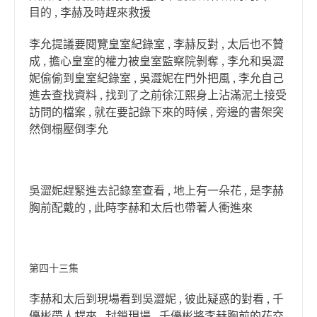
目的 , 李赫及時趕來救援
李允提議要閱覽皇室紀錄室 , 李赫反對 , 太后也不贊
成 , 擔心皇室的權力被皇室監察院剝奪 , 李允和吳澀
妮偷偷到皇室紀錄室 , 吳澀妮在門外把風 , 李允自己
進去查找資料 , 找到了之前徐江熙身上沾滿泥土接受
訪問的檔案 , 就在要記錄下來的時候 , 旁邊的書架突
然倒榻壓倒李允
吳澀妮趕緊進去記錄室查看 , 地上有一朵花 , 是李赫
胸前配戴的 , 此時李赫和太后也帶著人衝進來
第四十三集
李赫和太后到現場看到吳澀妮 , 彼此疑惑的對看 , 千
優彬帶人趕來 , 封鎖現場 , 千優彬將李赫胸前的花交