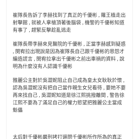
崔隊長告訴了李赫找到了真正的千優彬 , 羅王植走出
射擊館 , 就被人拿槍頂著後腦袋 , 機警的千優彬知道
有事了 , 趕緊反擊趁亂逃走
崔隊長帶李赫來見醫院的千優彬 , 正當李赫感到疑惑
, 閔宥拉出現說是因為崔隊長自己跟千優彬的恩怨才
編造謊言 , 閔宥拉拿出千優彬之前出車禍的資料 , 說
明為什麼沒有人認識千優彬
雅麗公主對於吳澀妮阻止自己成為皇太女耿耿於懷 ,
認為吳澀妮沒有把自己當作親生女兒看待 , 要她不要
再來找自己 , 吳澀妮知道是徐江熙挑撥離間 , 警告徐
江熙不要為了滿足自己的權力慾望把雅麗公主當成
魁儡
太后對千優彬嚴刑拷打逼問千優彬所作所為的真正