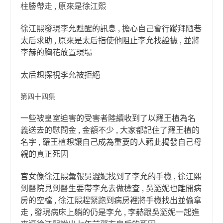
柱勝帶走 , 原來是徐江熙
徐江熙發現李允甦醒的訊息 , 擔心自己會行蹤拜陋巷
太后求助 , 原來是太后指使他阻止李允找證據 , 並將
李赫的胸花放置現場
太后想探視李允被拒絕
第四十四集
一些被皇室迫害的受害者陸續收到了以羅王植為名
義送去的慰問金 , 金額不少 , 大家都記住了羅王植的
名字 , 羅王植想讓自己成為重要的人藉此揭發自己母
親的真正死因
宮女像徐江熙彙報吳澀妮找到了李允的手機 , 徐江熙
到醫院見到醫生要帶李允去做檢查 , 吳澀妮也離開病
房的空檔 , 徐江熙趕緊跑到病房裡將手機找出並偷拿
走 , 發現病床上躺的仍是李允 , 李赫跟吳澀妮一起進