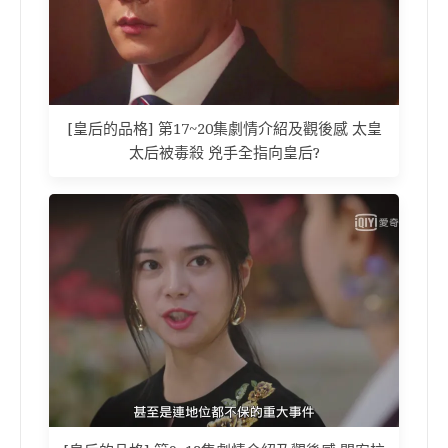
[皇后的品格] 第17~20集劇情介紹及觀後感 太皇
太后被毒殺 兇手全指向皇后?