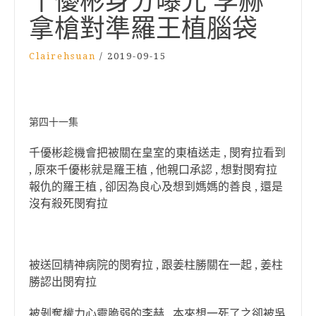
千優彬身分曝光 李赫
拿槍對準羅王植腦袋
Clairehsuan
/
2019-09-15
第四十一集
千優彬趁機會把被關在皇室的東植送走 , 閔宥拉看到
, 原來千優彬就是羅王植 , 他親口承認 , 想對閔宥拉
報仇的羅王植 , 卻因為良心及想到媽媽的善良 , 還是
沒有殺死閔宥拉
被送回精神病院的閔宥拉 , 跟姜柱勝關在一起 , 姜柱
勝認出閔宥拉
被剝奪權力心靈脆弱的李赫 , 本來想一死了之卻被吳