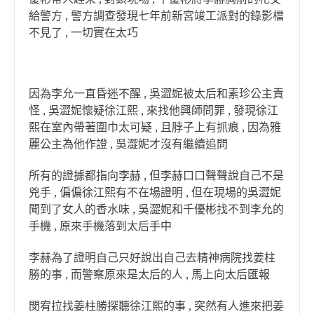
給警方 , 警方調查發現七年前新宮竣工派對的錄影檔
不見了 , 一切實在太巧
因為李允一直昏迷不醒 , 吳澀妮被太后和素珍公主責
怪 , 吳澀妮懷疑徐江熙 , 來找他興師問罪 , 發現徐江
熙在室內帶著圍巾太可疑 , 且脖子上有抓痕 , 因為雅
麗公主為他作證 , 吳澀妮才沒有繼續追問
所有的證據都指向李赫 , 但李赫口口聲聲說自己不是
兇手 , 偏偏徐江熙有不在場證明 , 但在現場的吳澀妮
聞到了女人的香水味 , 吳澀妮和千優彬找不到李允的
手機 , 原來手機落到太后手中
李赫為了證明自己只好說出自己去精神病院找姜柱
勝的事 , 而警察原來是太后的人 , 馬上向太后匯報
閔宥拉找姜柱勝探聽徐江熙的事 , 突然有人進來把姜