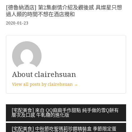
[德魯納酒店] 第2集劇情介紹及觀後感 具燦星只想
過人類的時間不想在酒店攪和
2020-01-23
About clairehsuan
View all posts by clairehsuan →
文
[宅配美食] 來自 QQ麻麻手作甜點 純手做的雪Q餅有
層次及口感 牛軋糖的進化版
章
導
[宅配美食] 中秋節吃聖瑪莉珍饌精裝盒 季節限定蛋