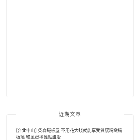
近期文章
[台北中山] 炙森鐵板屋 不用花大錢就能享受質感精緻鐵
板燒 和風蛋捲誰點誰愛