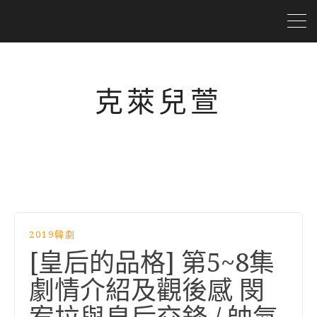
克萊兒萱
2019韓劇
[皇后的品格] 第5~8集
劇情介紹及觀後感 閔