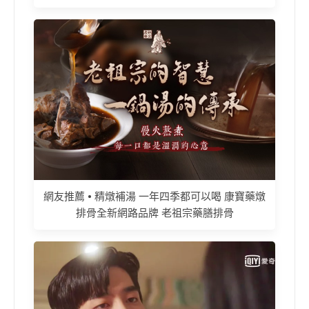
網友推薦 • 精燉補湯 一年四季都可以喝 康寶藥燉
排骨全新網路品牌 老祖宗藥膳排骨