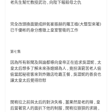
老先生幫忙教授武功 , 向陛下報殺母之仇
完全改頭換面變成帥氣崔振赫的羅王植(大整型來著)
已千優彬的身分應徵上皇室警衛的工作
第七集
因為所有新聞及與論都導向皇帝正在追求吳澀妮 , 太
皇太后想多了解未來孫媳婦為人 , 竟扮演窮苦老人偷
偷當起秘密客來到炸雞店吃霸王餐 , 吳澀妮的善良也
讓太皇太后覺得欣慰
閔宥拉之前與太后的對決失格 , 薑果然是老的辣 , 皇
后當著宮人的面扒下他的制服 , 閔宥拉狼狽的求饒 ,