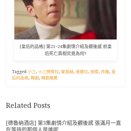
[皇后的品格] 第21~24集劇情介紹及觀後感 前皇
后死亡真相究竟為何?
Tagged
小三
,
小三閔宥拉
,
崔振赫
,
張娜拉
,
按摩
,
炸雞
,
皇
后的品格
,
韓劇
,
韓劇推薦
Related Posts
[德魯納酒店] 第3集劇情介紹及觀後感 張滿月一直
在等待的那個人是誰呢