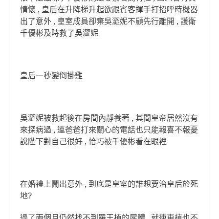
情懷 , 皇后在升降梯升起欲跟賓客揮手打招呼時機器
出了意外 , 皇室成員卻棄吳澀妮不顧先行離開 , 護衛
千優彬及時救了吳澀妮
皇后一秒變倒掛雞
吳澀妮被救起後在房間內靜養著 , 其間皇帝居然沒有
來探病過 , 連爸爸打來關心的電話也只能報喜不報憂
說陛下對自己很好 , 恰巧被千優彬看在眼裡
在婚禮上鬧出意外 , 到底是皇室的誰想要治皇后於死
地?
過了兩個月仍然找不到羅王植的屍體 , 就連東植也不