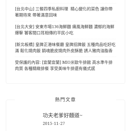
[台北中山] 三餐四季私廚料理 精心變化的菜色 讓你帶
著期待來 帶著滿意回味
[台北大安] 安東市場136海鮮麵 痛風海鮮麵 濃郁的海鮮
爆擊 饕客間口耳相傳的平民小吃
[新北板橋] 皇牌正港味餐廳 皇牌招牌飯 五種肉品吃好吃
滿 鬆化燒肉飯 銷魂脆皮燒肉外皮酥脆 誘人豬肉油脂香
受保護的內容: [宜蘭宜蘭] MIO米歐牛排館 高水準牛排
肉質 各種精緻排餐 享受美味牛排還有儀式感
熱門文章
功夫老爹好麵道~
2015-11-27