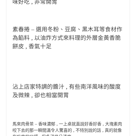
味好吃 , 非常開胃
素春捲 – 選用冬粉、豆腐、黑木耳等食材作
為餡料 , 以油炸方式來料理的外層金黃香脆
餅皮 , 香氣十足
沾上店家特調的醬汁 , 有些南洋風味的酸度
及微辣 , 卻也相當開胃
馬來肉骨茶 – 香味濃郁 , 一上桌就直說好香好香 , 大塊素肉
咬下去的那一瞬間滿令人驚喜的 , 不特別說的話 , 真的就像