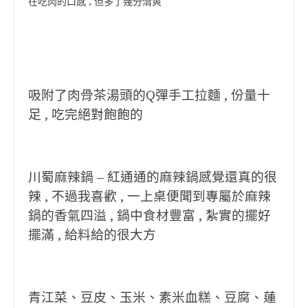
在吃肉的口感 , 但多了幾分清爽
吸附了肉骨茶湯頭的Q彈手工拉麵 , 份量十
足 , 吃完絕對飽飽的
川蜀麻辣鍋 – 紅通通的麻辣鍋感覺還真的很
辣 , 不過我喜歡 , 一上桌便聞到專屬於麻辣
鍋的香氣四溢 , 鍋中食材豐富 , 紮實的擺好
擺滿 , 給料給的很大方
青江菜、豆皮、玉米、素米血糕、豆腐、蓮