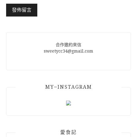
Alternative:
合作邀約來信
sweetycc34@gmail.com
MY~INSTAGRAM
愛食記