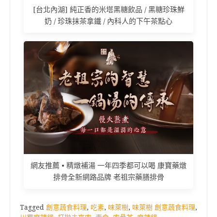
[台北內湖] 純正香的米塔黑糖飲品 / 黑糖珍珠鮮
奶 / 珍珠抹茶拿鐵 / 內科人的下午茶點心
網友推薦 • 精燉補湯 一年四季都可以喝 康寶藥燉
排骨全新網路品牌 老祖宗藥膳排骨
Tagged
創意蔬食料理
,
吃素
,
味萊樹
,
味萊樹 創意蔬食料理
,