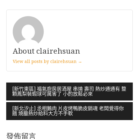
About clairehsuan
View all posts by clairehsuan →
文
[新竹東區] 福氣廚房居酒屋 串燒 壽司 熱炒通通有 整
顆鳳梨裝蝦球可厲害了 小酌放鬆必來
章
導
[新北汐止] 丞相鵝肉 片皮烤鴨脆皮銷魂 老闆覺得你
餓 燒臘熱炒給料大方不手軟
覽
發佈留言