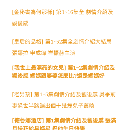
[金秘書為何那樣] 第1~16集全 劇情介紹及
觀後感
[皇后的品格] 第1~52集全劇情介紹大結局
張娜拉 申成錄 崔振赫主演
[我世上最漂亮的女兒] 第1~2集劇情介紹及
觀後感 媽媽跟婆婆怎麼比?還是媽媽好
[老男孩] 第1~5集劇情介紹及觀後感 吳爭前
妻過世半路蹦出個十幾歲兒子蕭晗
[德魯娜酒店] 第1集劇情介紹及觀後感 張滿
月送花給具燦星 祝他生日快樂