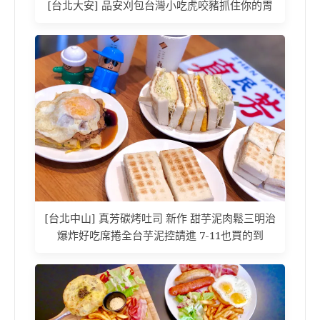
[台北大安] 品安刈包台灣小吃虎咬豬抓住你的胃
[台北中山] 真芳碳烤吐司 新作 甜芋泥肉鬆三明治
爆炸好吃席捲全台芋泥控請進 7-11也買的到