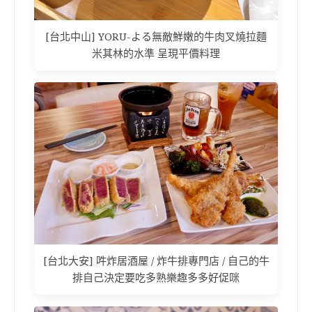
[台北中山] YORU-よる無敵鮮嫩的牛肉叉燒拉麵
米其林的水準 呈現平價料理
[台北大安] 吽炸居酒屋 / 炸牛排專門店 / 自己的牛
排自己決定要吃多熟樂趣多多好促咪