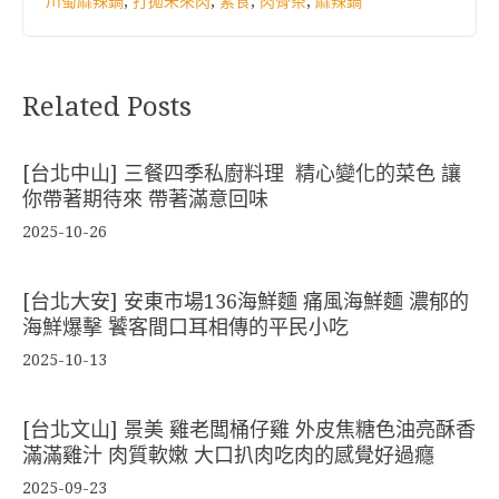
川蜀麻辣鍋
,
打拋未來肉
,
素食
,
肉骨茶
,
麻辣鍋
Related Posts
[台北中山] 三餐四季私廚料理 精心變化的菜色 讓
你帶著期待來 帶著滿意回味
2025-10-26
[台北大安] 安東市場136海鮮麵 痛風海鮮麵 濃郁的
海鮮爆擊 饕客間口耳相傳的平民小吃
2025-10-13
[台北文山] 景美 雞老闆桶仔雞 外皮焦糖色油亮酥香
滿滿雞汁 肉質軟嫩 大口扒肉吃肉的感覺好過癮
2025-09-23