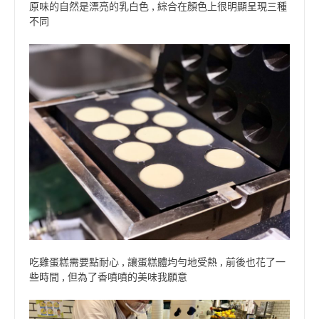
原味的自然是漂亮的乳白色 , 綜合在顏色上很明顯呈現三種
不同
吃雞蛋糕需要點耐心 , 讓蛋糕體均勻地受熱 , 前後也花了一
些時間 , 但為了香噴噴的美味我願意