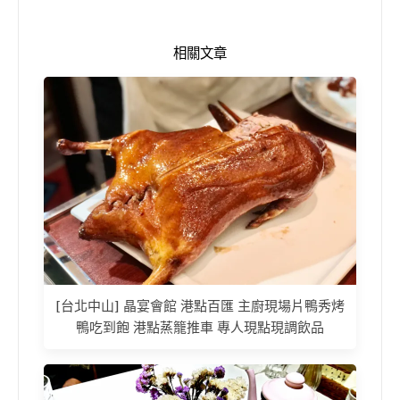
相關文章
[台北中山] 晶宴會館 港點百匯 主廚現場片鴨秀烤
鴨吃到飽 港點蒸籠推車 專人現點現調飲品