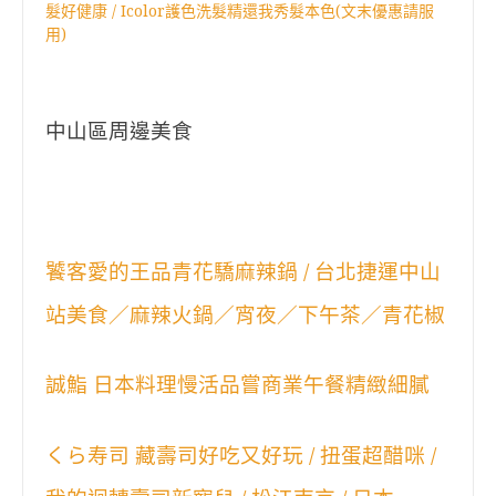
髮好健康 / Icolor護色洗髮精還我秀髮本色(文末優惠請服
用)
中山區周邊美食
饕客愛的王品青花驕麻辣鍋 / 台北捷運中山
站美食／麻辣火鍋／宵夜／下午茶／青花椒
誠鮨 日本料理慢活品嘗商業午餐精緻細膩
くら寿司 藏壽司好吃又好玩 / 扭蛋超醋咪 /