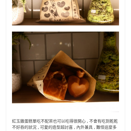
紅玉雞蛋糕單吃不配茶也可以吃得很開心 , 不會有吃到乾乾
不好吞的狀況 , 可愛的造型超討喜 , 內外兼具 , 難怪這麼多