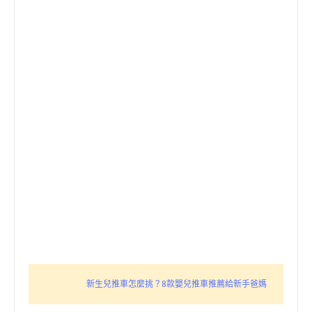
新生兒推車怎麼挑？8款嬰兒推車推薦給新手爸媽