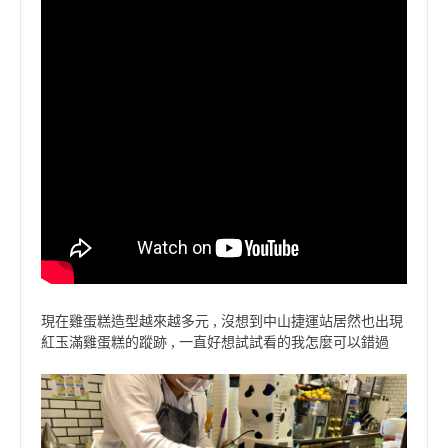
現在雞蛋糕造型越來越多元 , 沒想到中山捷運站居然也出現
紅玉滿雞蛋糕的蹤跡 , 一直好想試試看的我怎麼可以錯過