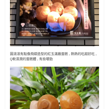
圓滾滾有點像飛碟造型的紅玉滿雞蛋糕 , 熱熱的吃超好吃 ,
Q軟濕潤的蛋糕體 , 有些嚼勁