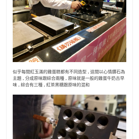
似乎每間紅玉滿的雞蛋糕都有不同造型 , 這間以心情鑽石為
主題 , 分成原味跟綜合兩種 , 原味就是一般的雞蛋牛奶古早
味 , 綜合有三種 , 紅茶黑糖跟原味的混和