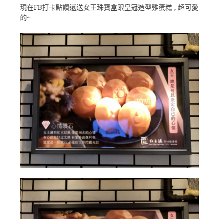
現在FB打卡點讚還送女王珠寶盒跟皇冠造型雞蛋糕 , 超可愛
的~