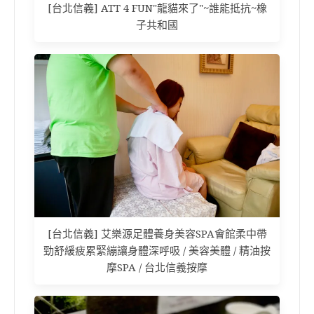
[台北信義] ATT 4 FUN"龍貓來了"~誰能抵抗~橡
子共和國
[台北信義] 艾樂源足體養身美容SPA會館柔中帶
勁舒緩疲累緊繃讓身體深呼吸 / 美容美體 / 精油按
摩SPA / 台北信義按摩