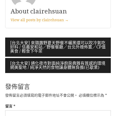
About clairehsuan
View all posts by clairehsuan →
文
[台北大安] 來璐露野夏天野餐不曬黑還可以吹冷氣吃
好料 / 信義安和站／野餐餐廳／台北外燴佈置／CP值
章
美食 / 輕食下午茶
導
[台北大安] 通化夜市對面純淨廚房典雅有質感的環境
覽
網美聖地 / 純淨天然的食物讓身體無負擔(已歇業)
發佈留言
發佈留言必須填寫的電子郵件地址不會公開。
必填欄位標示為
*
留言
*