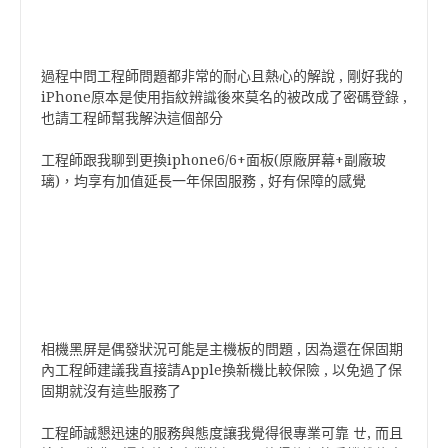
過程中問工程師問題都非常的耐心且熱心的解說 , 剛好我的
iPhone原本是使用指紋辨識後來莫名的被改成了密碼登錄 ,
也請工程師幫我解決這個部分
工程師跟我聊到更換iphone6/6+面板(原廠屏幕+副廠玻
璃)，均享有加值延長一年保固服務 , 好有保障的感覺
相機黑屏是偶發狀況可能是主機板的問題 , 因為還在保固期
內工程師建議我直接請Apple換新機比較保險 , 以免過了保
固期就沒有這些服務了
工程師誠懇迅速的服務與態度讓我覺得很專業可靠 ㄝ, 而且