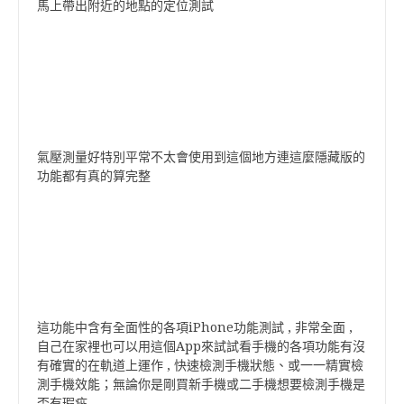
馬上帶出附近的地點的定位測試
氣壓測量好特別平常不太會使用到這個地方連這麼隱藏版的
功能都有真的算完整
這功能中含有全面性的各項iPhone功能測試 , 非常全面 ,
自己在家裡也可以用這個App來試試看手機的各項功能有沒
有確實的在軌道上運作 , 快速檢測手機狀態、或一一精實檢
測手機效能；無論你是剛買新手機或二手機想要檢測手機是
否有瑕疵