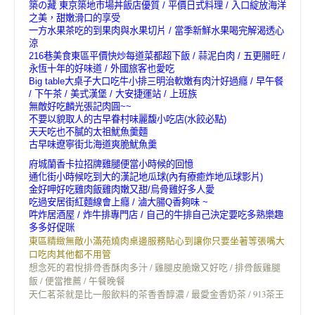
築の藏 東京築地市場丼飯店優質 / 平價日式料理 / 入口綻放海洋
之美，甜嫩滑口的享受
一方水果茶吃的到果肉與水果切片 / 當季新鮮水果喝完解渴透心
涼
216巷美食東區平價快炒每道菜都超下飯 / 蒜泥白肉 / 五更腸旺 /
永恆十年的好味道 / 外國旅客也愛吃
Big table大桌子大口吃牛小排三明治軟嫩有肉汁好過癮 / 早午餐
/ 下午茶 / 美式漢堡 / 大安捷運站 / 上班族
無敵好吃麟光張記肉圓~~
不要以貌取人的古早眷村味麗馥小吃店(水餃必點)
天天吃也不膩的太祖魷魚羹麵
古早味遼寧街北海道爽脆魷魚羹
府城蘭香卡拉招牌雞腿便當小時候的回憶
通化街小時候吃到大的漢記地瓜球(內有療癒炸地瓜球影片)
金好呷好吃雞肉飯雞肉嫩又甜/烏骨雞好多人愛
吃過安居街紅麵線會上癮 / 滷大腸Q香夠味 ~
吽炸居酒屋 / 炸牛排專門店 / 自己的牛排自己決定要吃多熟樂趣
多多好促咪
東區精緻無敵小滿苑燒肉桌邊服務貼心到讓你只要坐著等張嘴大
口吃肉其他都不用管
想念死的君悅排骨香酥肉多汁 / 雞腿皮脆嫩又好吃 / 排骨飯雞腿
飯 / 便當推薦 / 午餐晚餐
天仁茗茶就是比一般飲料的茶香香醇濃 / 最愛金香奶茶 / 913茶王