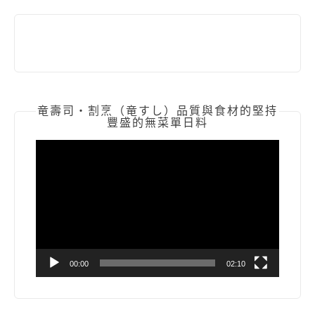
竜壽司‧割烹（竜すし）品質與食材的堅持
豐盛的無菜單日料
視
訊
播
放
器
00:00
02:10