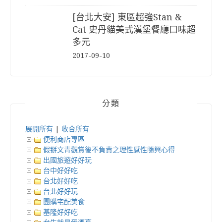
[台北大安] 東區超強Stan &
Cat 史丹貓美式漢堡餐廳口味超
多元
2017-09-10
分類
展開所有
|
收合所有
便利商店專區
假掰文青觀賞後不負責之理性感性隨興心得
出國旅遊好好玩
台中好好吃
台北好好吃
台北好好玩
團購宅配美食
基隆好好吃