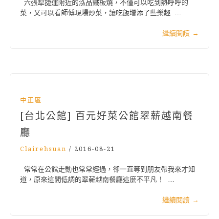
六張犁捷運附近的泓品鐵板燒，不僅可以吃到熱呼呼的
菜，又可以看師傅現場炒菜，讓吃飯增添了些樂趣 …
繼續閱讀
→
中正區
[台北公館] 百元好菜公館翠薪越南餐
廳
Clairehsuan
/
2016-08-21
常常在公館走動也常常經過，卻一直等到朋友帶我來才知
道，原來這間低調的翠薪越南餐廳這麼不平凡！ …
繼續閱讀
→