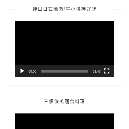
神田日式燒肉/牛小排神好吃
視
訊
播
放
器
00:00
01:48
三個傻瓜蔬食料理
視
訊
播