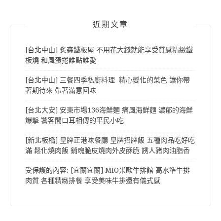
近期文章
[台北中山] 炙森鐵板屋 不用花大錢就能享受質感精緻鐵
板燒 和風蛋捲誰點誰愛
[台北中山] 三餐四季私廚料理 精心變化的菜色 讓你帶
著期待來 帶著滿意回味
[台北大安] 安東市場136海鮮麵 痛風海鮮麵 濃郁的海鮮
爆擊 饕客間口耳相傳的平民小吃
[新北板橋] 皇牌正港味餐廳 皇牌招牌飯 五種肉品吃好吃
滿 鬆化燒肉飯 銷魂脆皮燒肉外皮酥脆 誘人豬肉油脂香
受保護的內容: [宜蘭宜蘭] MIO米歐牛排館 高水準牛排
肉質 各種精緻排餐 享受美味牛排還有儀式感