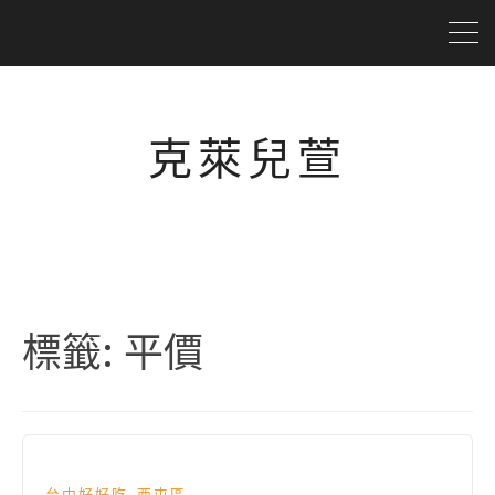
克萊兒萱
標籤:
平價
,
台中好好吃
西屯區