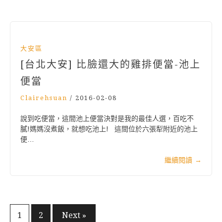
大安區
[台北大安] 比臉還大的雞排便當-池上
便當
Clairehsuan
/
2016-02-08
說到吃便當，這間池上便當決對是我的最佳人選，百吃不
膩!媽媽沒煮飯，就想吃池上! 這間位於六張犁附近的池上
便…
繼續閱讀
→
文
1
2
Next »