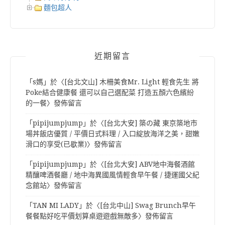
麵包超人
近期留言
「
s媽
」於〈
[台北文山] 木柵美食Mr. Light 輕食先生 將
Poke結合健康餐 還可以自己選配菜 打造五顏六色繽紛
的一餐
〉發佈留言
「
pipijumpjump
」於〈
[台北大安] 築の藏 東京築地市
場丼飯店優質 / 平價日式料理 / 入口綻放海洋之美，甜嫩
滑口的享受(已歇業)
〉發佈留言
「
pipijumpjump
」於〈
[台北大安] ABV地中海餐酒館
精釀啤酒餐廳 / 地中海異國風情輕食早午餐 / 捷運國父紀
念館站
〉發佈留言
「
TAN MI LADY
」於〈
[台北中山] Swag Brunch早午
餐餐點好吃平價划算桌遊遊戲無敵多
〉發佈留言