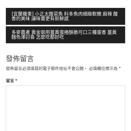
文
[宜蘭羅東] 小正太酸菜魚 料多魚肉細緻軟嫩 麻辣 酸
香的美味 讓味蕾更有新鮮感
章
導
多麥農產 黃金御用薑黃蛋捲酥脆可口三種蛋香 薑黃
麵色澤討喜 怎麼吃都好吃
覽
發佈留言
發佈留言必須填寫的電子郵件地址不會公開。
必填欄位標示為
*
留言
*