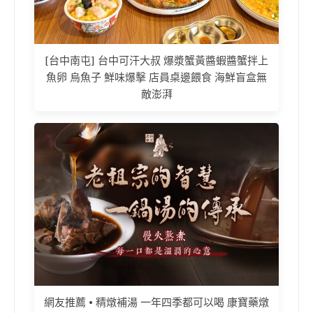
[台中南屯] 台中可汗大叔 爆漿蟹黃醬蝦醬蟹拌上
魚卵 烏魚子 鮮味爆擊 店員桌邊餵食 海鮮盲盒無
敵澎湃
網友推薦 • 精燉補湯 一年四季都可以喝 康寶藥燉