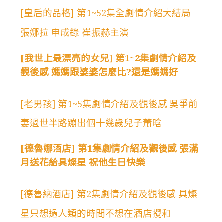
[皇后的品格] 第1~52集全劇情介紹大結局
張娜拉 申成錄 崔振赫主演
[我世上最漂亮的女兒] 第1~2集劇情介紹及
觀後感 媽媽跟婆婆怎麼比?還是媽媽好
[老男孩] 第1~5集劇情介紹及觀後感 吳爭前
妻過世半路蹦出個十幾歲兒子蕭晗
[德魯娜酒店] 第1集劇情介紹及觀後感 張滿
月送花給具燦星 祝他生日快樂
[德魯納酒店] 第2集劇情介紹及觀後感 具燦
星只想過人類的時間不想在酒店攪和