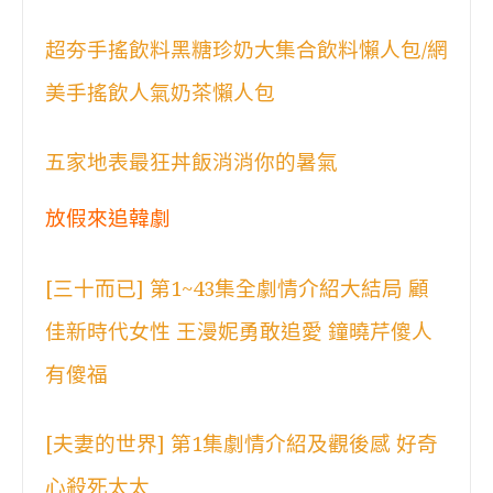
超夯手搖飲料黑糖珍奶大集合飲料懶人包/網
美手搖飲人氣奶茶懶人包
五家地表最狂丼飯消消你的暑氣
放假來追韓劇
[三十而已] 第1~43集全劇情介紹大結局 顧
佳新時代女性 王漫妮勇敢追愛 鐘曉芹傻人
有傻福
[夫妻的世界] 第1集劇情介紹及觀後感 好奇
心殺死太太