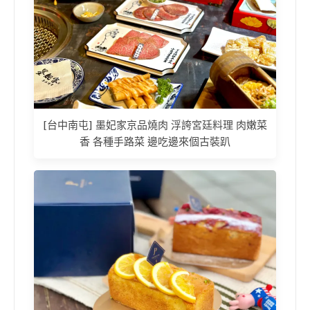
[台中南屯] 墨妃家京品燒肉 浮誇宮廷料理 肉嫩菜
香 各種手路菜 邊吃邊來個古裝趴