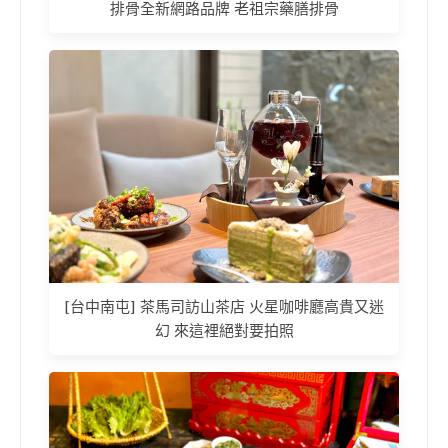
排骨全新網路品牌 老祖宗藥膳排骨
[台中南屯] 茶馬司訪山茶店 火星咖啡廳高貴又迷
幻 來這裡絕對要拍照