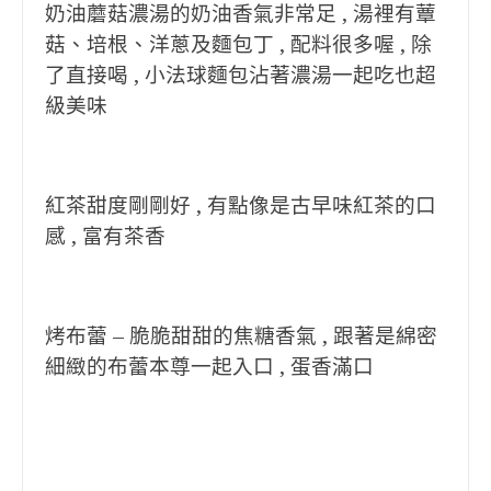
奶油蘑菇濃湯的奶油香氣非常足 , 湯裡有蕈
菇、培根、洋蔥及麵包丁 , 配料很多喔 , 除
了直接喝 , 小法球麵包沾著濃湯一起吃也超
級美味
紅茶甜度剛剛好 , 有點像是古早味紅茶的口
感 , 富有茶香
烤布蕾 – 脆脆甜甜的焦糖香氣 , 跟著是綿密
細緻的布蕾本尊一起入口 , 蛋香滿口