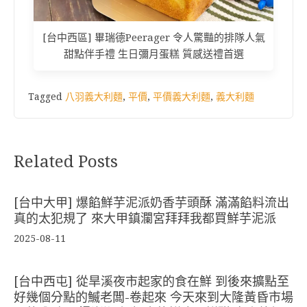
[台中西區] 畢瑞德Peerager 令人驚豔的排隊人氣
甜點伴手禮 生日彌月蛋糕 質感送禮首選
Tagged
八羽義大利麵
,
平價
,
平價義大利麵
,
義大利麵
Related Posts
[台中大甲] 爆餡鮮芋泥派奶香芋頭酥 滿滿餡料流出
真的太犯規了 來大甲鎮瀾宮拜拜我都買鮮芋泥派
2025-08-11
[台中西屯] 從旱溪夜市起家的食在鮮 到後來擴點至
好幾個分點的鰄老闆-卷起來 今天來到大隆黃昏市場