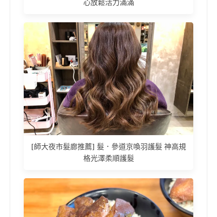
心放鬆活力滿滿
[師大夜市髮廊推薦] 髮．參道京喚羽護髮 神高規
格光澤柔順護髮