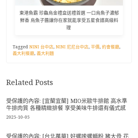
東港魚霸 珍鱻烏金禮盒送禮首選 一口烏魚子濃郁
鮮香 烏魚子醬讓你在家就能享受五星食譜高級料
理
Tagged
NINI 台中店
,
NINI 尼尼台中店
,
平價
,
約會餐廳
,
義大利餐廳
,
義大利麵
Related Posts
受保護的內容: [宜蘭宜蘭] MIO米歐牛排館 高水準
牛排肉質 各種精緻排餐 享受美味牛排還有儀式感
2025-10-05
受保護的內容: [台北萬華] 好螺嗦螺螄粉 豬大骨 花