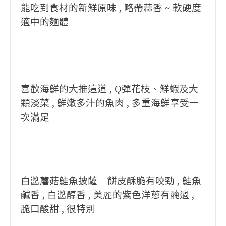
能吃到食材的新鮮原味 , 略帶蒜香 ~ 軟硬度
適中的麵體
喜歡海鮮的大推這道 , Q彈花枝、鮮蝦及大
顆淡菜 , 鮮嫩多汁的魚肉 , 多重海鮮享受一
次滿足
白醬蘑菇鮭魚披薩 – 餅皮酥脆有咬勁 , 鮭魚
鹹香 , 白醬醇香 , 美麗的紫色洋蔥有醃過 ,
脆口酸甜 , 很特別