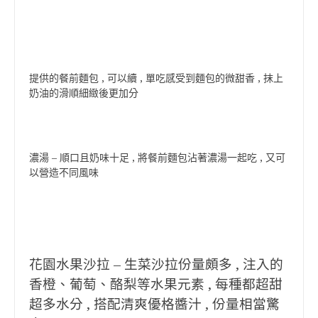
提供的餐前麵包 , 可以續 , 單吃感受到麵包的微甜香 , 抹上
奶油的滑順細緻後更加分
濃湯 – 順口且奶味十足 , 將餐前麵包沾著濃湯一起吃 , 又可
以營造不同風味
花園水果沙拉 – 生菜沙拉份量頗多 , 注入的
香橙、葡萄、酪梨等水果元素 , 每種都超甜
超多水分 , 搭配清爽優格醬汁 , 份量相當驚