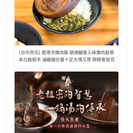
[台中西屯] 鹿港洪爌肉飯 銷魂鹹香入味爌肉飯根
本白飯殺手 滷雞腿份量十足大塊又厚 眼睛會發亮