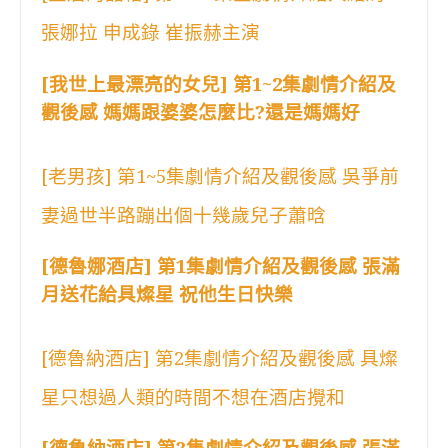
張娜拉 申成錄 崔振赫主演
[我世上最漂亮的女兒] 第1~2集劇情介紹及
觀後感 媽媽跟婆婆怎麼比?還是媽媽好
[老男孩] 第1~5集劇情介紹及觀後感 吳爭前
妻過世半路蹦出個十幾歲兒子蕭晗
[德魯娜酒店] 第1集劇情介紹及觀後感 張滿
月送花給具燦星 祝他生日快樂
[德魯納酒店] 第2集劇情介紹及觀後感 具燦
星只想過人類的時間不想在酒店攪和