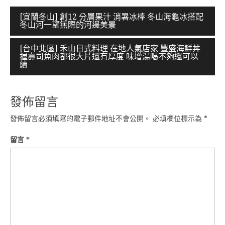
文
[宜蘭冬山] 創12 分層果汁 消暑冰棒 冬山海龜冰搭配
冬山河一望無際的河邊美景
章
導
[台中北區] 禾山日式料理 在地人氣店家 豐盛海鮮丼
握壽司魚肉都很大片還有厚度 味增湯喝不夠還可以
覽
續
發佈留言
發佈留言必須填寫的電子郵件地址不會公開。
必填欄位標示為
*
留言
*