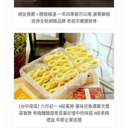
網友推薦 • 精燉補湯 一年四季都可以喝 康寶藥燉
排骨全新網路品牌 老祖宗藥膳排骨
[台中南區] 六月初一 8結蛋捲 蛋味兒香濃層次豐
富香酥 老梅釀酸甜是長輩記憶中的味道 8結老梅
禮盒 年節企業送禮