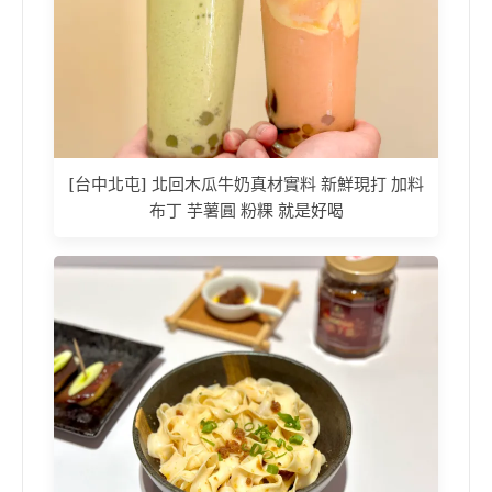
[台中北屯] 北回木瓜牛奶真材實料 新鮮現打 加料
布丁 芋薯圓 粉粿 就是好喝