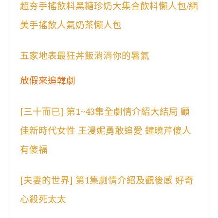
超夯手搖飲料黑糖珍奶大集合飲料懶人包/網
美手搖飲人氣奶茶懶人包
五家地表最狂丼飯消消你的暑氣
放假來追韓劇
[三十而已] 第1~43集全劇情介紹大結局 顧
佳新時代女性 王漫妮勇敢追愛 鐘曉芹傻人
有傻福
[夫妻的世界] 第1集劇情介紹及觀後感 好奇
心殺死太太