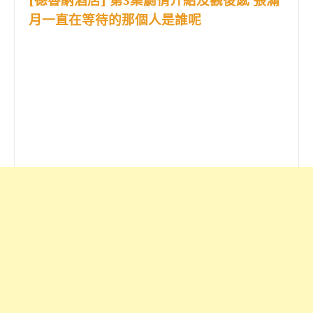
[德魯納酒店] 第3集劇情介紹及觀後感 張滿
月一直在等待的那個人是誰呢