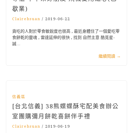
歇業)
Clairehsuan
/
2019-06-22
貪吃的人對於零食敏銳度也很高 , 最近身體住了一個愛吃零
食餅乾的靈魂 , 雷達延伸的很快 , 找到 自然主意 酷覓星-
誠…
繼續閱讀
→
信義區
[台北信義] 38熊蝶蝶酥宅配美食辦公
室團購彌月餅乾喜餅伴手禮
Clairehsuan
/
2019-06-19