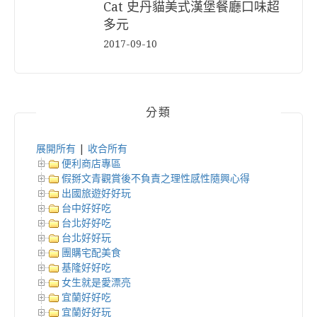
Cat 史丹貓美式漢堡餐廳口味超
多元
2017-09-10
分類
展開所有
|
收合所有
便利商店專區
假掰文青觀賞後不負責之理性感性隨興心得
出國旅遊好好玩
台中好好吃
台北好好吃
台北好好玩
團購宅配美食
基隆好好吃
女生就是愛漂亮
宜蘭好好吃
宜蘭好好玩