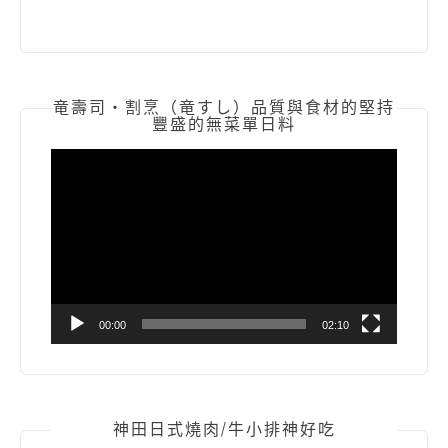
竜壽司‧割烹（竜すし）品質與食材的堅持
豐盛的無菜單日料
視
訊
播
放
器
00:00
02:10
神田日式燒肉/牛小排神好吃