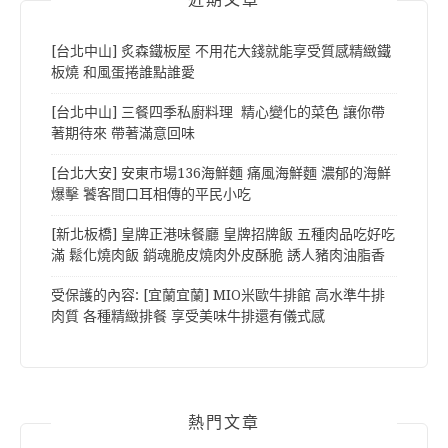
[台北中山] 炙森鐵板屋 不用花大錢就能享受質感精緻鐵
板燒 和風蛋捲誰點誰愛
[台北中山] 三餐四季私廚料理 精心變化的菜色 讓你帶
著期待來 帶著滿意回味
[台北大安] 安東市場136海鮮麵 痛風海鮮麵 濃郁的海鮮
爆擊 饕客間口耳相傳的平民小吃
[新北板橋] 皇牌正港味餐廳 皇牌招牌飯 五種肉品吃好吃
滿 鬆化燒肉飯 銷魂脆皮燒肉外皮酥脆 誘人豬肉油脂香
受保護的內容: [宜蘭宜蘭] MIO米歐牛排館 高水準牛排
肉質 各種精緻排餐 享受美味牛排還有儀式感
熱門文章