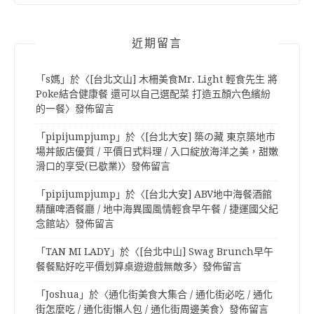
近期留言
「
s媽
」於〈
[台北文山] 木柵美食Mr. Light 輕食先生 將
Poke結合健康餐 還可以自己選配菜 打造五顏六色繽紛
的一餐
〉發佈留言
「
pipijumpjump
」於〈
[台北大安] 築の藏 東京築地市
場丼飯店優質 / 平價日式料理 / 入口綻放海洋之美，甜嫩
滑口的享受(已歇業)
〉發佈留言
「
pipijumpjump
」於〈
[台北大安] ABV地中海餐酒館
精釀啤酒餐廳 / 地中海異國風情輕食早午餐 / 捷運國父紀
念館站
〉發佈留言
「
TAN MI LADY
」於〈
[台北中山] Swag Brunch早午
餐餐點好吃平價划算桌遊遊戲無敵多
〉發佈留言
「
Joshua
」於〈
通化街美食大集合 / 通化街必吃 / 通化
街怎麼吃 / 通化街懶人包 / 通化街周邊美食
〉發佈留言