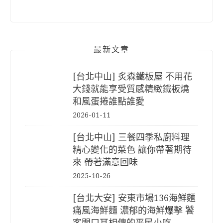
最新文章
[台北中山] 炙森鐵板屋 不用花
大錢就能享受質感精緻鐵板燒
和風蛋捲誰點誰愛
2026-01-11
[台北中山] 三餐四季私廚料理
精心變化的菜色 讓你帶著期待
來 帶著滿意回味
2025-10-26
[台北大安] 安東市場136海鮮麵
痛風海鮮麵 濃郁的海鮮爆擊 饕
客間口耳相傳的平民小吃