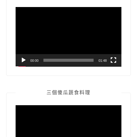
視
訊
播
放
器
00:00
01:48
三個傻瓜蔬食料理
視
訊
播
放
器