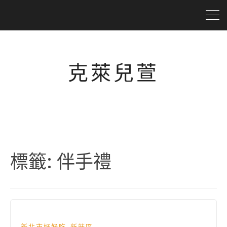
克萊兒萱
標籤:
伴手禮
,
新北市好好吃
新莊區