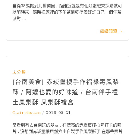
自從38熊搬到北醫商圈 , 距離近就是有個好處想來採購就可
以隨時來 , 隨時把家裡的下午茶餅乾準備好許自己一個午茶
派對 …
繼續閱讀
→
未分類
[台南美食] 赤崁璽樓手作福祿壽鳳梨
酥 / 阿嬤也愛的好味道 / 台南伴手禮
土鳳梨酥 凤梨酥禮盒
Clairehsuan
/
2019-05-21
常看到有去台南玩的朋友 , 在漂亮的赤崁璽樓拍照打卡的照
片 , 沒想到赤崁璽樓居然推出自製手作鳳梨酥了 在那些照片