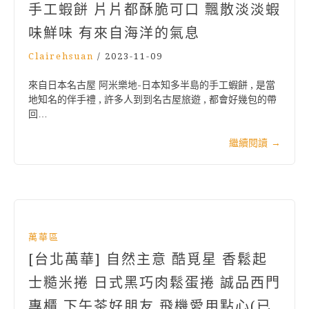
手工蝦餅 片片都酥脆可口 飄散淡淡蝦
味鮮味 有來自海洋的氣息
Clairehsuan
/
2023-11-09
來自日本名古屋 阿米樂地-日本知多半島的手工蝦餅 , 是當
地知名的伴手禮 , 許多人到到名古屋旅遊 , 都會好幾包的帶
回…
繼續閱讀
→
萬華區
[台北萬華] 自然主意 酷覓星 香鬆起
士糙米捲 日式黑巧肉鬆蛋捲 誠品西門
專櫃 下午茶好朋友 飛機愛用點心(已