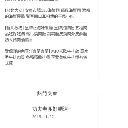
[台北大安] 安東市場136海鮮麵 痛風海鮮麵 濃郁
的海鮮爆擊 饕客間口耳相傳的平民小吃
[新北板橋] 皇牌正港味餐廳 皇牌招牌飯 五種肉
品吃好吃滿 鬆化燒肉飯 銷魂脆皮燒肉外皮酥脆
誘人豬肉油脂香
受保護的內容: [宜蘭宜蘭] MIO米歐牛排館 高水
準牛排肉質 各種精緻排餐 享受美味牛排還有儀
式感
熱門文章
功夫老爹好麵道~
2015-11-27