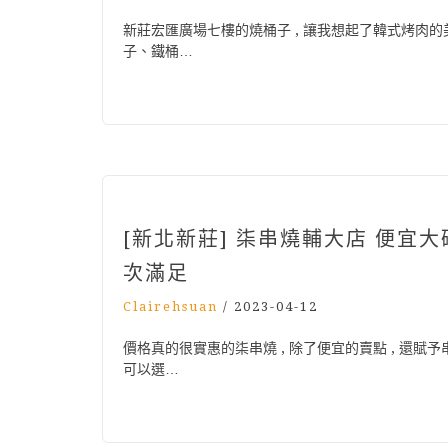
新莊宏匯廣場七樓的燒桶子 , 讓我想起了韓式烤肉的
子、鐵桶…
[新北新莊] 柒串燒輔大店 便宜大
次滿足
Clairehsuan
/
2023-04-12
價格真的很實惠的柒串燒 , 除了便宜的賣點 , 還賦
可以選…