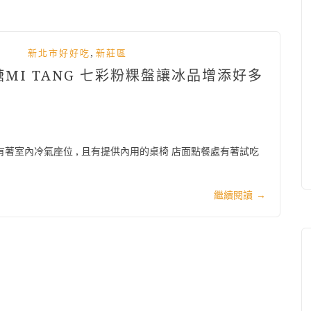
,
新北市好好吃
新莊區
MI TANG 七彩粉粿盤讓冰品增添好多
 有著室內冷氣座位 , 且有提供內用的桌椅 店面點餐處有著試吃
繼續閱讀
→