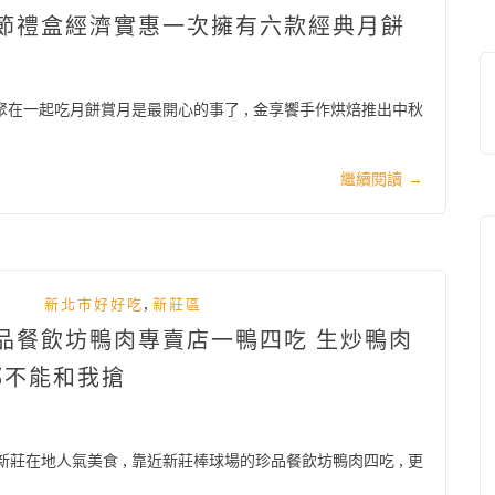
中秋節禮盒經濟實惠一次擁有六款經典月餅
人聚在一起吃月餅賞月是最開心的事了 , 金享饗手作烘焙推出中秋
繼續閱讀
→
,
新北市好好吃
新莊區
珍品餐飲坊鴨肉專賣店一鴨四吃 生炒鴨肉
都不能和我搶
莊在地人氣美食 , 靠近新莊棒球場的珍品餐飲坊鴨肉四吃 , 更