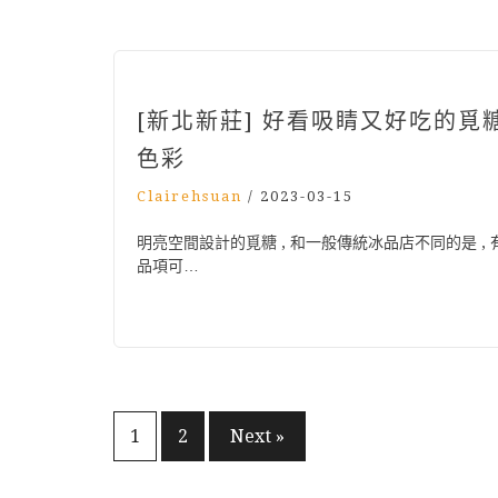
[新北新莊] 好看吸睛又好吃的覓糖
色彩
Clairehsuan
/
2023-03-15
明亮空間設計的覓糖 , 和一般傳統冰品店不同的是 ,
品項可…
文
1
2
Next »
章