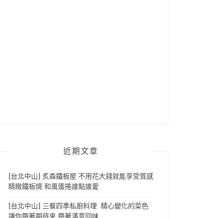
近期文章
[台北中山] 炙森鐵板屋 不用花大錢就能享受質感
精緻鐵板燒 和風蛋捲誰點誰愛
[台北中山] 三餐四季私廚料理 精心變化的菜色
讓你帶著期待來 帶著滿意回味