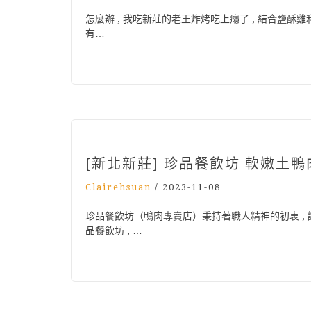
怎麼辦 , 我吃新莊的老王炸烤吃上癮了 , 結合鹽酥雞
有…
[新北新莊] 珍品餐飲坊 軟嫩土
Clairehsuan
/
2023-11-08
珍品餐飲坊（鴨肉專賣店）秉持著職人精神的初衷 ,
品餐飲坊 , …