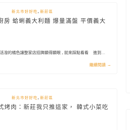
,
新北市好好吃
新莊區
懶式廚房 蛤蜊義大利麵 爆量滿盤 平價義大
 , 活潑的橘色讓整家店招牌顯得顯眼 , 就來踩點看看 進到…
繼續閱讀
→
,
新北市好好吃
新莊區
韓式烤肉：新莊我只推這家， 韓式小菜吃