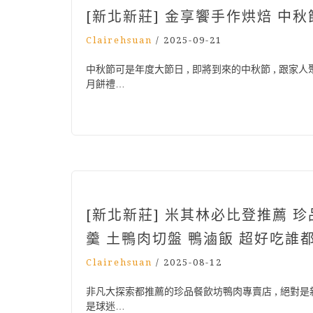
[新北新莊] 金享饗手作烘焙 
Clairehsuan
/
2025-09-21
中秋節可是年度大節日 , 即將到來的中秋節 , 跟家
月餅禮…
[新北新莊] 米其林必比登推薦 
羹 土鴨肉切盤 鴨滷飯 超好吃誰
Clairehsuan
/
2025-08-12
非凡大探索都推薦的珍品餐飲坊鴨肉專賣店 , 絕對是新
是球迷…