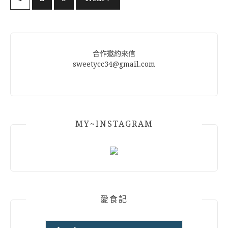
文
章
分
頁
合作邀約來信
sweetycc34@gmail.com
MY~INSTAGRAM
愛食記