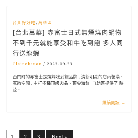
,
台北好好吃
萬華區
[台北萬華] 赤富士日式無煙燒肉鍋物
不到千元就能享受和牛吃到飽 多人同
行送龍蝦
Clairehsuan
/
2023-09-23
西門町的赤富士是燒烤吃到飽品牌 , 清新明亮的店內裝潢、
寬敞空間 , 主打多種頂級肉品、頂尖海鮮 自助區提供了 時
蔬、…
繼續閱讀
→
1
2
3
Next »