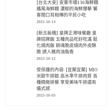
[台北大安] 安東市場136海鮮麵
痛風海鮮麵 濃郁的海鮮爆擊 饕
客間口耳相傳的平民小吃
2025-10-13
[新北板橋] 皇牌正港味餐廳 皇
牌招牌飯 五種肉品吃好吃滿 鬆
化燒肉飯 銷魂脆皮燒肉外皮酥
脆 誘人豬肉油脂香
2025-10-12
受保護的內容: [宜蘭宜蘭] MIO
米歐牛排館 高水準牛排肉質 各
種精緻排餐 享受美味牛排還有
儀式感
2025-10-05