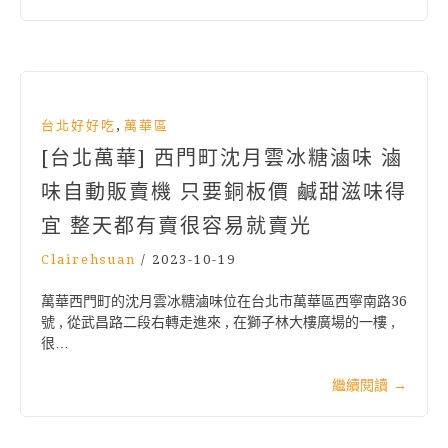
,
台北好好吃
萬華區
[台北萬華] 西門町沈月雲冰糖滷味 滷
味自動販賣機 只要銅板價 鹹甜滋味得
宜 整天都有賣很容易就賣光
Clairehsuan
/
2023-10-19
萬華西門町的沈月雲冰糖滷味位在台北市萬華區西寧南路36
號 , 從武昌路二段右轉走進來 , 在獅子林大樓廣場的一樓 ,
很…
繼續閱讀
→