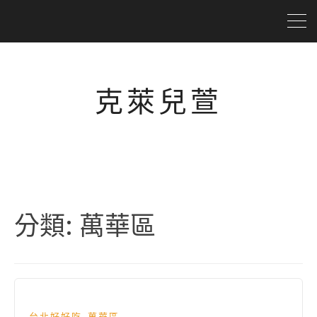
克萊兒萱
分類:
萬華區
,
台北好好吃
萬華區