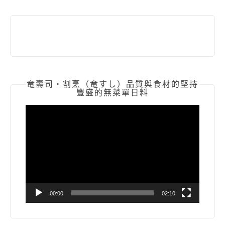
竜壽司‧割烹（竜すし）品質與食材的堅持
豐盛的無菜單日料
視
訊
播
放
器
00:00
02:10