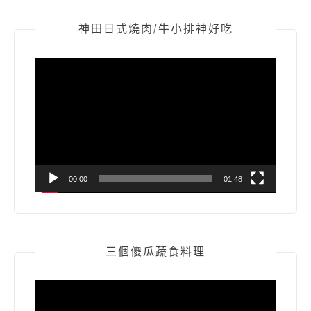
神田日式燒肉/牛小排神好吃
視
訊
播
放
器
00:00
01:48
三個傻瓜蔬食料理
視
訊