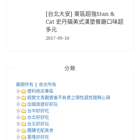
[台北大安] 東區超強Stan &
Cat 史丹貓美式漢堡餐廳口味超
多元
2017-09-10
分類
展開所有
|
收合所有
便利商店專區
假掰文青觀賞後不負責之理性感性隨興心得
出國旅遊好好玩
台中好好吃
台北好好吃
台北好好玩
團購宅配美食
基隆好好吃