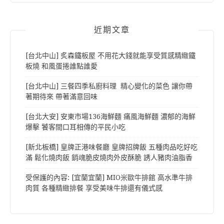
近期文章
[台北中山] 炙森鐵板屋 不用花大錢就能享受質感精緻鐵
板燒 和風蛋捲誰點誰愛
[台北中山] 三餐四季私廚料理 精心變化的菜色 讓你帶
著期待來 帶著滿意回味
[台北大安] 安東市場136海鮮麵 痛風海鮮麵 濃郁的海鮮
爆擊 饕客間口耳相傳的平民小吃
[新北板橋] 皇牌正港味餐廳 皇牌招牌飯 五種肉品吃好吃
滿 鬆化燒肉飯 銷魂脆皮燒肉外皮酥脆 誘人豬肉油脂香
受保護的內容: [宜蘭宜蘭] MIO米歐牛排館 高水準牛排
肉質 各種精緻排餐 享受美味牛排還有儀式感