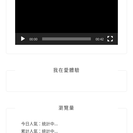
播
放
器
00:00
00:42
我在愛體驗
瀏覽量
今日人氣：
統計中...
累計人氣：
統計中...