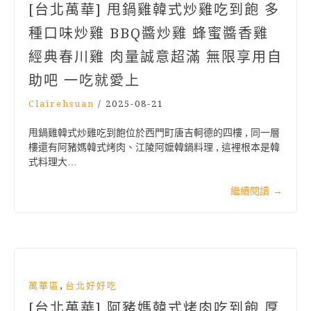
[台北萬華] 甩鍋雞韓式炒雞吃到飽 多
種口味炒雞 BBQ醬炒雞 蜂蜜醬香雞
經典春川雞 肉量誠意超滿 無限享用自
助吧 一吃就愛上
Clairehsuan
/
2025-08-21
甩鍋雞韓式炒雞吃到飽位於西門町唐吉軻德的四樓 , 同一層
樓還有阿豬媽韓式烤肉、江陵阿嬤韓鍋料理 , 這裡根本是韓
式料理大…
繼續閱讀
→
,
萬華區
台北好好吃
[台北萬華] 阿豬媽韓式烤肉吃到飽 厚