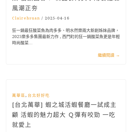
風潮正夯
Clairehsuan
/
2025-04-16
狂一鍋最狂酸菜魚為肉多多、明水然樂兩大新創姊妹品牌，
2025樂多多集團最新力作 , 西門町的狂一鍋酸菜魚更是年輕
時尚酸菜…
繼續閱讀
→
,
萬華區
台北好好吃
[台北萬華] 蝦之城活蝦餐廳一試成主
顧 活蝦的魅力超大 Ｑ彈有咬勁 一吃
就愛上