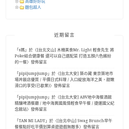
高雄好好玩
麵包超人
近期留言
「
s媽
」於〈
[台北文山] 木柵美食Mr. Light 輕食先生 將
Poke結合健康餐 還可以自己選配菜 打造五顏六色繽紛
的一餐
〉發佈留言
「
pipijumpjump
」於〈
[台北大安] 築の藏 東京築地市
場丼飯店優質 / 平價日式料理 / 入口綻放海洋之美，甜嫩
滑口的享受(已歇業)
〉發佈留言
「
pipijumpjump
」於〈
[台北大安] ABV地中海餐酒館
精釀啤酒餐廳 / 地中海異國風情輕食早午餐 / 捷運國父紀
念館站
〉發佈留言
「
TAN MI LADY
」於〈
[台北中山] Swag Brunch早午
餐餐點好吃平價划算桌遊遊戲無敵多
〉發佈留言