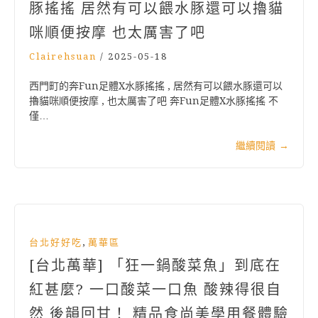
豚搖搖 居然有可以餵水豚還可以擼貓
咪順便按摩 也太厲害了吧
Clairehsuan
/
2025-05-18
西門町的奔Fun足體X水豚搖搖 , 居然有可以餵水豚還可以
擼貓咪順便按摩 , 也太厲害了吧 奔Fun足體X水豚搖搖 不
僅…
繼續閱讀
→
,
台北好好吃
萬華區
[台北萬華] 「狂一鍋酸菜魚」到底在
紅甚麼? 一口酸菜一口魚 酸辣得很自
然 後韻回甘！ 精品食尚美學用餐體驗