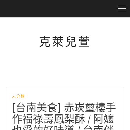
克萊兒萱
未分類
[台南美食] 赤崁璽樓手
作福祿壽鳳梨酥 / 阿嬤