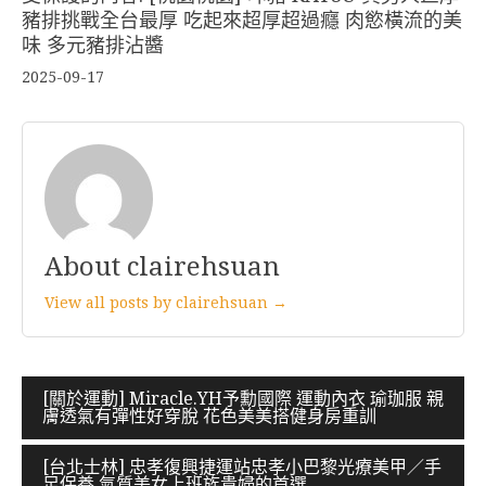
豬排挑戰全台最厚 吃起來超厚超過癮 肉慾橫流的美
味 多元豬排沾醬
2025-09-17
About clairehsuan
View all posts by clairehsuan →
文
[關於運動] Miracle.YH予勳國際 運動內衣 瑜珈服 親
膚透氣有彈性好穿脫 花色美美搭健身房重訓
章
導
[台北士林] 忠孝復興捷運站忠孝小巴黎光療美甲／手
足保養 氣質美女上班族貴婦的首選