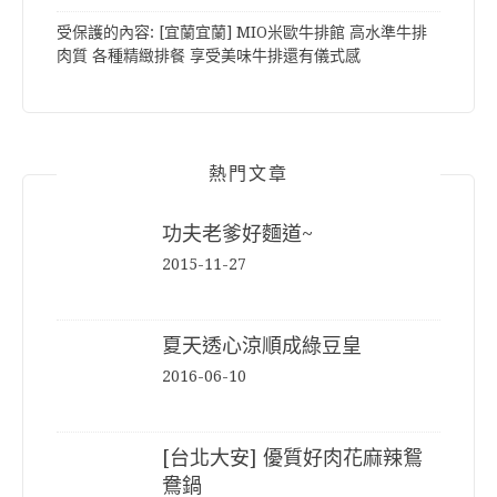
受保護的內容: [宜蘭宜蘭] MIO米歐牛排館 高水準牛排
肉質 各種精緻排餐 享受美味牛排還有儀式感
熱門文章
功夫老爹好麵道~
2015-11-27
夏天透心涼順成綠豆皇
2016-06-10
[台北大安] 優質好肉花麻辣鴛
鴦鍋