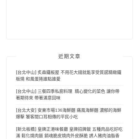
近期文章
[台北中山] 炙森鐵板屋 不用花大錢就能享受質感精緻鐵
板燒 和風蛋捲誰點誰愛
[台北中山] 三餐四季私廚料理 精心變化的菜色 讓你帶
著期待來 帶著滿意回味
[台北大安] 安東市場136海鮮麵 痛風海鮮麵 濃郁的海鮮
爆擊 饕客間口耳相傳的平民小吃
[新北板橋] 皇牌正港味餐廳 皇牌招牌飯 五種肉品吃好吃
滿 鬆化燒肉飯 銷魂脆皮燒肉外皮酥脆 誘人豬肉油脂香