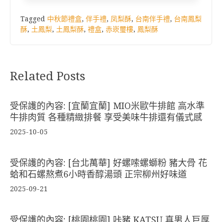
Tagged
中秋節禮盒
,
伴手禮
,
凤梨酥
,
台南伴手禮
,
台南鳳梨
酥
,
土鳳梨
,
土鳳梨酥
,
禮盒
,
赤崁璽樓
,
鳳梨酥
Related Posts
受保護的內容: [宜蘭宜蘭] MIO米歐牛排館 高水準
牛排肉質 各種精緻排餐 享受美味牛排還有儀式感
2025-10-05
受保護的內容: [台北萬華] 好螺嗦螺螄粉 豬大骨 花
蛤和石螺熬煮6小時香醇湯頭 正宗柳州好味道
2025-09-21
受保護的內容: [桃園桃園] 咔豬 KATSU 真男人巨厚