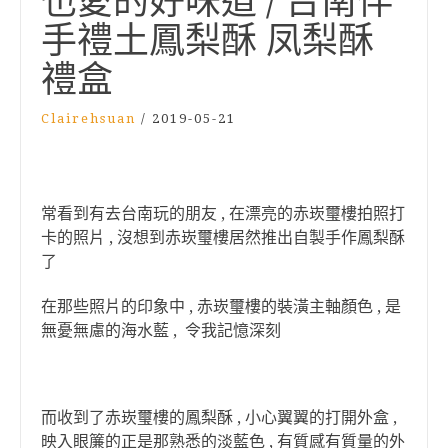
也愛的好味道 / 台南伴
手禮土鳳梨酥 凤梨酥
禮盒
Clairehsuan
/
2019-05-21
常看到有去台南玩的朋友 , 在漂亮的赤崁璽樓拍照打
卡的照片 , 沒想到赤崁璽樓居然推出自製手作鳳梨酥
了
在那些照片的印象中 , 赤崁璽樓的裝潢主軸顏色 , 是
無憂無慮的海水藍 , 令我記憶深刻
而收到了赤崁璽樓的鳳梨酥 , 小心翼翼的打開外盒 ,
映入眼簾的正是那熟悉的淡藍色 , 有質感有質量的外