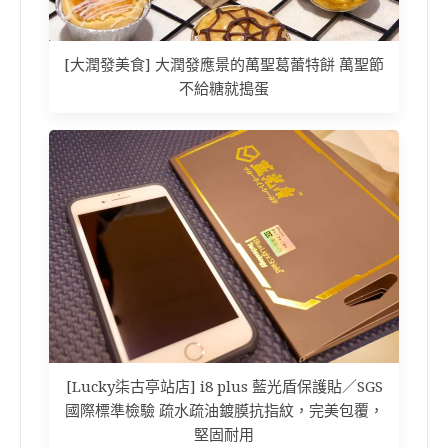
[大潤發美食] 大潤發應景的萬聖葛蕾特餅 萬聖節
不給糖就搗蛋
[Lucky柒古亭站店] i8 plus 藍光盾保護貼／SGS
國際標準檢驗 疏水疏油鍍膜抗指紋，完美包覆，
堅固耐用