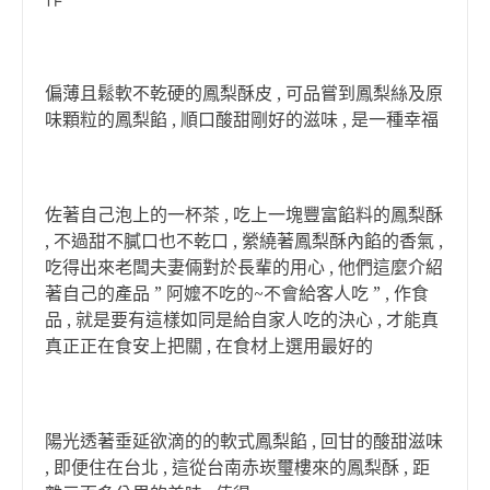
偏薄且鬆軟不乾硬的鳳梨酥皮 , 可品嘗到鳳梨絲及原
味顆粒的鳳梨餡 , 順口酸甜剛好的滋味 , 是一種幸福
佐著自己泡上的一杯茶 , 吃上一塊豐富餡料的鳳梨酥
, 不過甜不膩口也不乾口 , 縈繞著鳳梨酥內餡的香氣 ,
吃得出來老闆夫妻倆對於長輩的用心 , 他們這麼介紹
著自己的產品 ” 阿嬤不吃的~不會給客人吃 ” , 作食
品 , 就是要有這樣如同是給自家人吃的決心 , 才能真
真正正在食安上把關 , 在食材上選用最好的
陽光透著垂延欲滴的的軟式鳳梨餡 , 回甘的酸甜滋味
, 即便住在台北 , 這從台南赤崁璽樓來的鳳梨酥 , 距