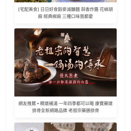
[宅配美食] 日日好食穀麥減醣麵 蒜香炸醬 花椒胡
麻 經典椒麻 三種口味我都愛
網友推薦 • 精燉補湯 一年四季都可以喝 康寶藥燉
排骨全新網路品牌 老祖宗藥膳排骨