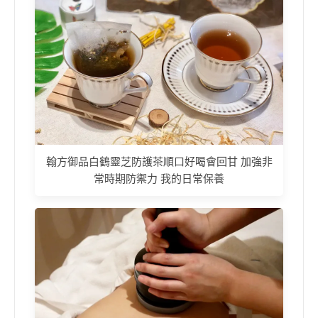
翰方御品白鶴靈芝防護茶順口好喝會回甘 加強非
常時期防禦力 我的日常保養