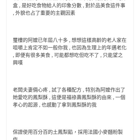
盒 , 是好吃食物給人的印象分數 , 對於品美食這件事
, 外貌也占了重要的主觀因素
璽樓的阿嬤已年屆八十多 , 想想這樣高齡的老人家在
咀嚼上肯定不如一般你我 , 也因為生理上的年邁老化
, 即便有很多美食 , 可能都想吃但吃不了 , 只能望之
興嘆
老闆夫妻倆心疼 , 試了各種配方 , 特別為阿嬤作出了
她愛吃的鳳梨酥 , 這便是福祿壽鳳梨酥的由來 , 一個
孝心的起源 , 也感動了拿到鳳梨酥的我
保證使用百分百的土鳳梨餡，採用法國小麥麵粉製
作