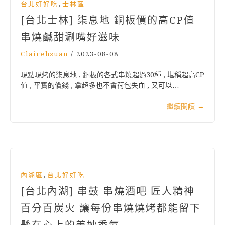
,
台北好好吃
士林區
[台北士林] 柒息地 銅板價的高CP值
串燒鹹甜涮嘴好滋味
Clairehsuan
/
2023-08-08
現點現烤的柒息地 , 銅板的各式串燒超過30種 , 堪稱超高CP
值 , 平實的價錢 , 拿超多也不會荷包失血 , 又可以…
繼續閱讀
→
,
內湖區
台北好好吃
[台北內湖] 串鼓 串燒酒吧 匠人精神
百分百炭火 讓每份串燒燒烤都能留下