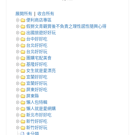
展開所有
|
收合所有
便利商店專區
假掰文青觀賞後不負責之理性感性隨興心得
出國旅遊好好玩
台中好好吃
台北好好吃
台北好好玩
團購宅配美食
基隆好好吃
女生就是愛漂亮
宜蘭好好吃
宜蘭好好玩
屏東好好吃
屏東縣
懶人包特輯
懶人就是愛網購
新北市好好吃
新竹好好吃
新竹好好玩
未分類