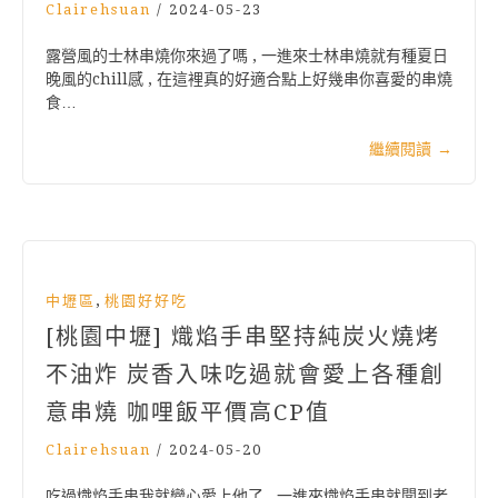
Clairehsuan
/
2024-05-23
露營風的士林串燒你來過了嗎 , 一進來士林串燒就有種夏日
晚風的chill感 , 在這裡真的好適合點上好幾串你喜愛的串燒
食…
繼續閱讀
→
,
中壢區
桃園好好吃
[桃園中壢] 熾焰手串堅持純炭火燒烤
不油炸 炭香入味吃過就會愛上各種創
意串燒 咖哩飯平價高CP值
Clairehsuan
/
2024-05-20
吃過熾焰手串我就變心愛上他了 , 一進來熾焰手串就聞到老