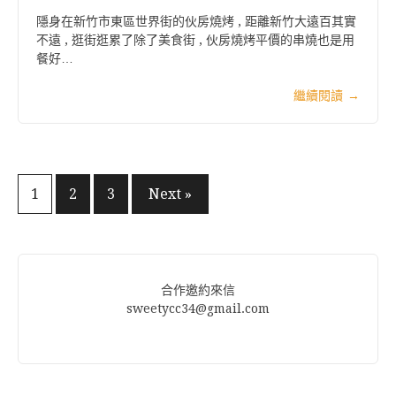
隱身在新竹市東區世界街的伙房燒烤 , 距離新竹大遠百其實
不遠 , 逛街逛累了除了美食街 , 伙房燒烤平價的串燒也是用
餐好…
繼續閱讀
→
文
1
2
3
Next »
章
分
頁
合作邀約來信
sweetycc34@gmail.com