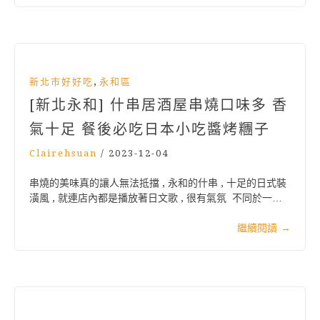
,
新北市好好吃
永和區
[新北永和] 什串居酒屋串燒口味多 香
氣十足 餐後必吃日本小吃醬烤糰子
Clairehsuan
/
2023-12-04
串燒的美味真的讓人無法抵擋 , 永和的什串 , 十足的日式裝
潢風 , 就連店內都是播放著日文歌 , 很有氣氛 不同於一…
繼續閱讀
→