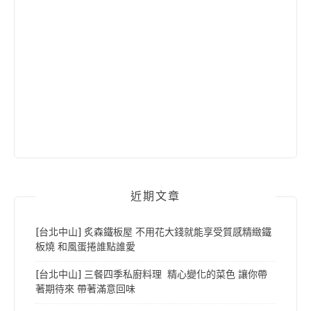
近期文章
[台北中山] 炙森鐵板屋 不用花大錢就能享受質感精緻鐵
板燒 和風蛋捲誰點誰愛
[台北中山] 三餐四季私廚料理 精心變化的菜色 讓你帶
著期待來 帶著滿意回味