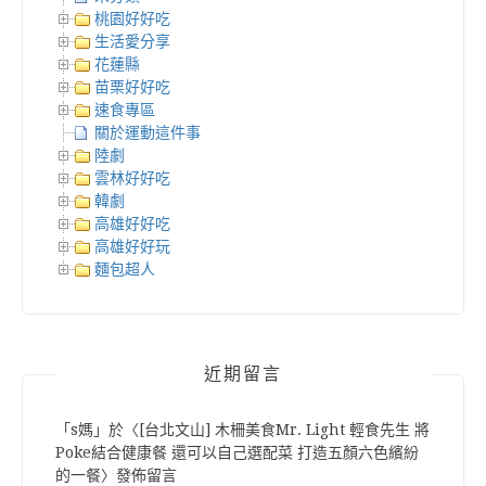
桃園好好吃
生活愛分享
花蓮縣
苗栗好好吃
速食專區
關於運動這件事
陸劇
雲林好好吃
韓劇
高雄好好吃
高雄好好玩
麵包超人
近期留言
「
s媽
」於〈
[台北文山] 木柵美食Mr. Light 輕食先生 將
Poke結合健康餐 還可以自己選配菜 打造五顏六色繽紛
的一餐
〉發佈留言