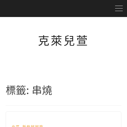
克萊兒萱
標籤:
串燒
,
北區
新竹好好吃