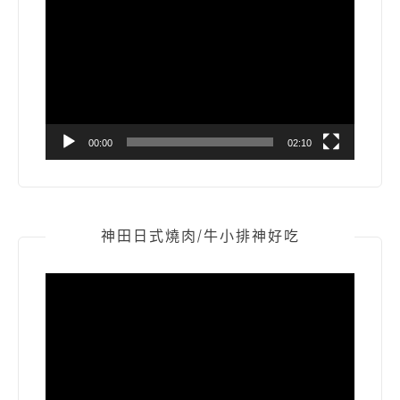
訊
播
放
器
00:00
02:10
神田日式燒肉/牛小排神好吃
視
訊
播
放
器