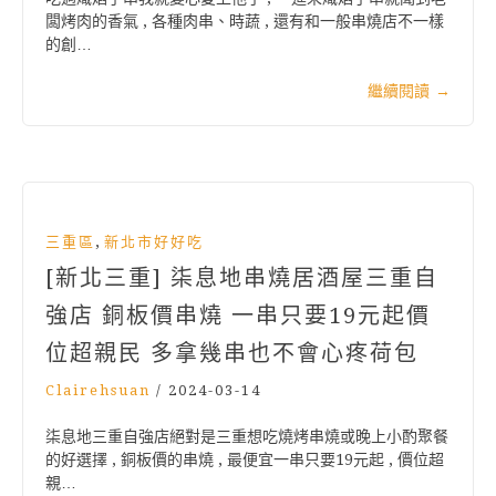
闆烤肉的香氣 , 各種肉串、時蔬 , 還有和一般串燒店不一樣
的創…
繼續閱讀
→
,
三重區
新北市好好吃
[新北三重] 柒息地串燒居酒屋三重自
強店 銅板價串燒 一串只要19元起價
位超親民 多拿幾串也不會心疼荷包
Clairehsuan
/
2024-03-14
柒息地三重自強店絕對是三重想吃燒烤串燒或晚上小酌聚餐
的好選擇 , 銅板價的串燒 , 最便宜一串只要19元起 , 價位超
親…