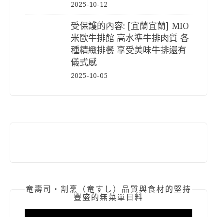
2025-10-12
受保護的內容: [宜蘭宜蘭] MIO
米歐牛排館 高水準牛排肉質 各
種精緻排餐 享受美味牛排還有
儀式感
2025-10-05
竜壽司‧割烹（竜すし）品質與食材的堅持
豐盛的無菜單日料
視