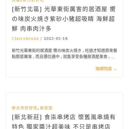
[新竹北區] 光華東街厲害的居酒屋 嚮
の味炭火焼き紫砂小豬超吸睛 海鮮超
鮮 肉串肉汁多
Clairehsuan
/
2025-05-18
新竹光華東街的居酒屋 嚮の味炭火焼き , 吃過才知道原來餐
點那麼厲害 , 而且價位適中 , 就能享受各種居酒屋美食 , …
繼續閱讀
→
,
新北市好好吃
新莊區
[新北新莊] 食柒串烤店 懷舊風串燒有
特色 獨家醬汁超美味 不只是串烤店