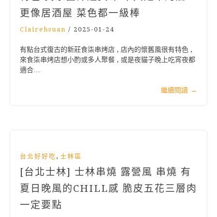
更像居酒屋 菜色都一級棒
Clairehsuan
/
2025-01-24
有點台式復古的新莊食柒串烤店 , 店內的懷舊風很有特色 ,
來食柒串烤店想小酌或多人聚餐 , 或是夜貓子晚上吃宵夜都
適合…
繼續閱讀
→
,
台北好好吃
士林區
[台北士林] 士林串燒 露營風 串燒 有
夏日晚風的CHILL感 脆皮五花三層肉
一定要點