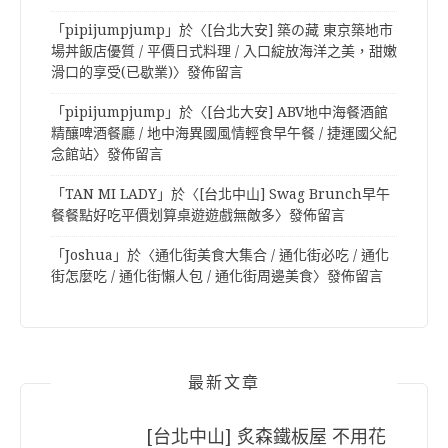
「
pipijumpjump
」於〈
[台北大安] 築の藏 東京築地市
場丼飯店優質 / 平價日式料理 / 入口綻放海洋之美，甜嫩
滑口的享受(已歇業)
〉發佈留言
「
pipijumpjump
」於〈
[台北大安] ABV地中海餐酒館
精釀啤酒餐廳 / 地中海異國風情輕食早午餐 / 捷運國父紀
念館站
〉發佈留言
「
TAN MI LADY
」於〈
[台北中山] Swag Brunch早午
餐餐點好吃平價划算桌遊遊戲無敵多
〉發佈留言
「
Joshua
」於〈
通化街美食大集合 / 通化街必吃 / 通化
街怎麼吃 / 通化街懶人包 / 通化街周邊美食
〉發佈留言
最新文章
[台北中山] 炙森鐵板屋 不用花