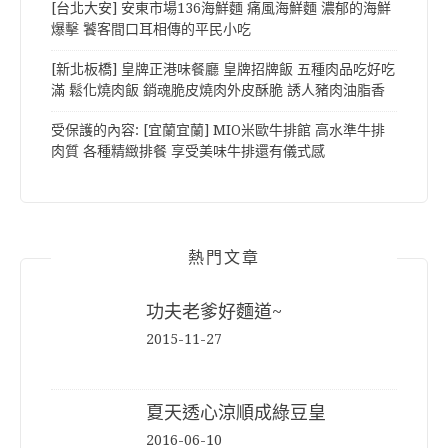
[台北大安] 安東市場136海鮮麵 痛風海鮮麵 濃郁的海鮮
爆擊 饕客間口耳相傳的平民小吃
[新北板橋] 皇牌正港味餐廳 皇牌招牌飯 五種肉品吃好吃
滿 鬆化燒肉飯 銷魂脆皮燒肉外皮酥脆 誘人豬肉油脂香
受保護的內容: [宜蘭宜蘭] MIO米歐牛排館 高水準牛排
肉質 各種精緻排餐 享受美味牛排還有儀式感
熱門文章
功夫老爹好麵道~
2015-11-27
夏天透心涼順成綠豆皇
2016-06-10