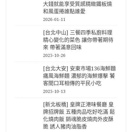
大錢就能享受質感精緻鐵板燒
和風蛋捲誰點誰愛
2026-01-11
[台北中山] 三餐四季私廚料理
精心變化的菜色 讓你帶著期待
來 帶著滿意回味
2025-10-26
[台北大安] 安東市場136海鮮麵
痛風海鮮麵 濃郁的海鮮爆擊 饕
客間口耳相傳的平民小吃
2025-10-13
[新北板橋] 皇牌正港味餐廳 皇
牌招牌飯 五種肉品吃好吃滿 鬆
化燒肉飯 銷魂脆皮燒肉外皮酥
脆 誘人豬肉油脂香