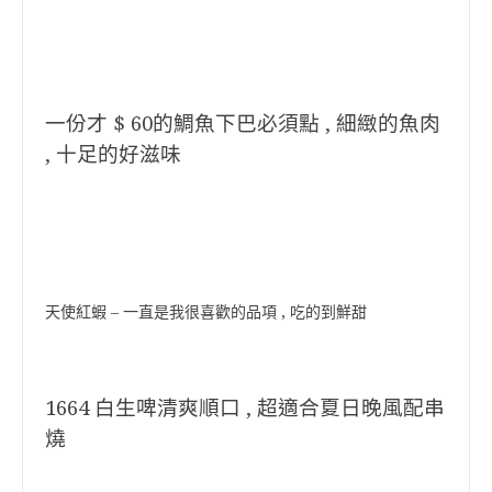
一份才 $ 60的鯛魚下巴必須點 , 細緻的魚肉
, 十足的好滋味
天使紅蝦 – 一直是我很喜歡的品項 , 吃的到鮮甜
1664 白生啤清爽順口 , 超適合夏日晚風配串
燒