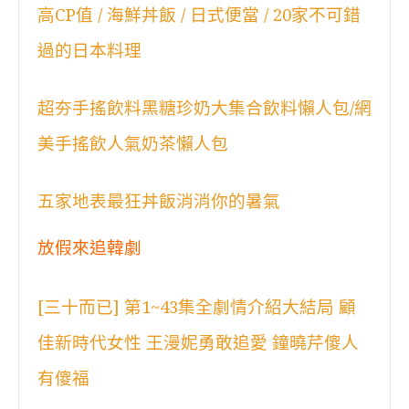
高CP值 / 海鮮丼飯 / 日式便當 / 20家不可錯
過的日本料理
超夯手搖飲料黑糖珍奶大集合飲料懶人包/網
美手搖飲人氣奶茶懶人包
五家地表最狂丼飯消消你的暑氣
放假來追韓劇
[三十而已] 第1~43集全劇情介紹大結局 顧
佳新時代女性 王漫妮勇敢追愛 鐘曉芹傻人
有傻福