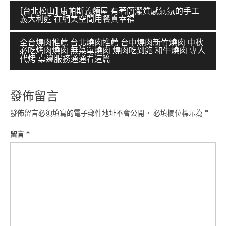
文
[台北松山] 康帕斯義麵屋 有著簡潔質感氣氛的手工
義大利麵 在網美空間用餐真幸福
章
導
全台燒肉推薦 台北燒肉推薦 台中燒肉新竹燒肉 中秋
必吃烤肉燒肉 無菜單燒肉 燒肉吃到飽 和牛燒肉 專人
覽
代烤 桌邊服務通通看這篇
發佈留言
發佈留言必須填寫的電子郵件地址不會公開。
必填欄位標示為
*
留言
*