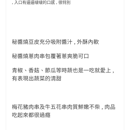
, 入口有逼逼啵啵的口感 , 很特別
秘醬燒豆皮充分吸附醬汁 , 外酥內軟
秘醬燒蔥肉串包覆著蔥爽脆可口
青椒、香菇、節瓜等時蔬也是一吃就愛上 ,
有表現出蔬菜的清甜
梅花豬肉串及牛五花串肉質鮮嫩不柴 , 肉品
吃起來都很過癮