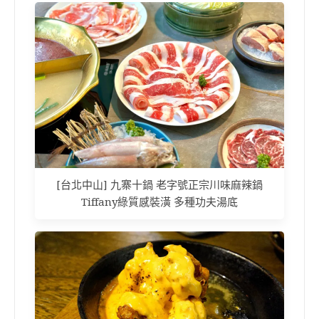
[台北中山] 九寨十鍋 老字號正宗川味麻辣鍋
Tiffany綠質感裝潢 多種功夫湯底