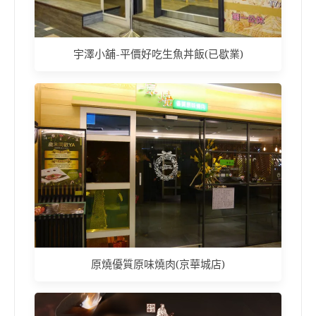
宇澤小舖-平價好吃生魚丼飯(已歇業)
原燒優質原味燒肉(京華城店)