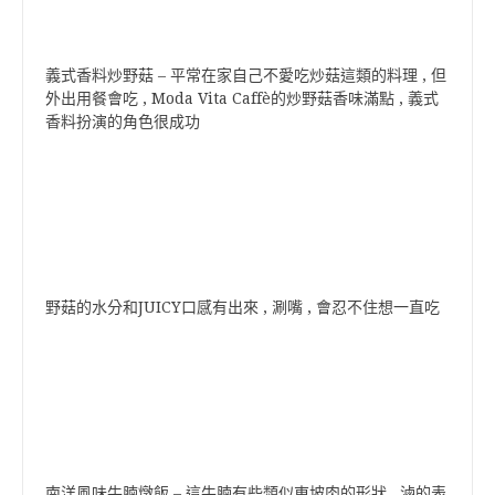
義式香料炒野菇 – 平常在家自己不愛吃炒菇這類的料理 , 但
外出用餐會吃 , Moda Vita Caffè的炒野菇香味滿點 , 義式
香料扮演的角色很成功
野菇的水分和JUICY口感有出來 , 涮嘴 , 會忍不住想一直吃
南洋風味牛腩燉飯 – 這牛腩有些類似東坡肉的形狀 , 滷的表