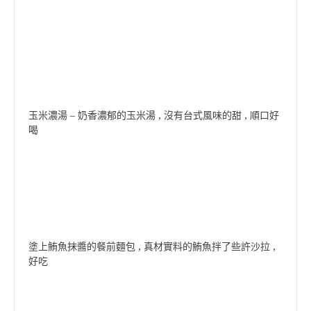
玉米濃湯 – 奶香濃郁的玉米湯 , 沒有台式風味的甜 , 順口好
喝
塗上鮪魚抹醬的餐前麵包 , 真材實料的鮪魚拌了些許沙拉 ,
好吃