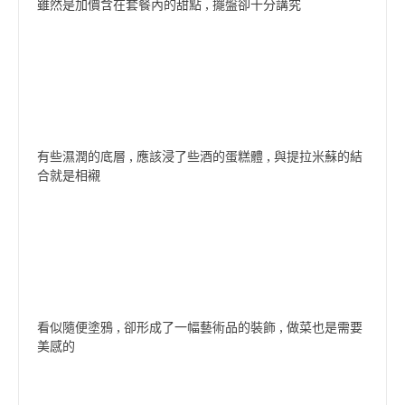
雖然是加價含在套餐內的甜點 , 擺盤卻十分講究
有些濕潤的底層 , 應該浸了些酒的蛋糕體 , 與提拉米蘇的結
合就是相襯
看似隨便塗鴉 , 卻形成了一幅藝術品的裝飾 , 做菜也是需要
美感的