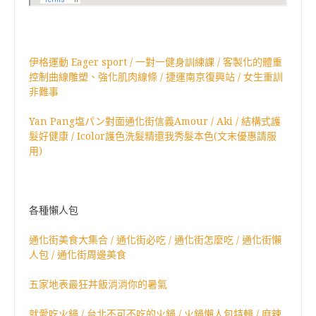
伊格運動 Eager sport / 一對一健身訓練課 / 客製化的體重
控制曲線雕塑、強化肌肉線條 / 捷運南京復興站 / 女生重訓
非難事
Yan Pang塩パン對面通化街信義Amour / Aki / 結構式護
髮好健康 / Icolor護色洗髮精還我秀髮本色(文末優惠請服
用)
各種懶人包
通化街美食大集合 / 通化街必吃 / 通化街怎麼吃 / 通化街懶
人包 / 通化街周邊美食
五家地表最狂丼飯消消你的暑氣
就愛吃火鍋 / 台北不可不吃的火鍋 / 火鍋懶人包特輯 / 麻辣