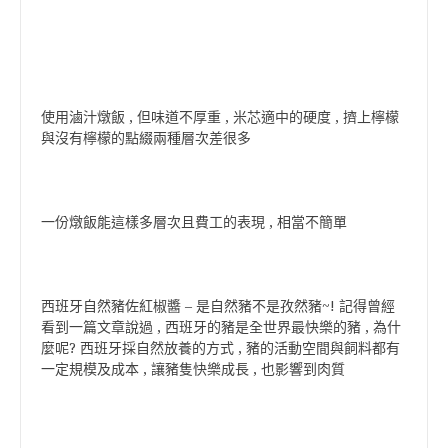
使用滷汁燉飯 , 但味道不厚重 , 米芯適中的硬度 , 擠上檸檬
與沒有檸檬的點綴兩種層次差很多
一份燉飯能這樣多層次且費工的表現 , 相當不簡單
西班牙自然豬佐紅椒醬 – 是自然豬不是孜然豬~! 記得曾經
看到一篇文章說過 , 西班牙的豬是全世界最快樂的豬 , 為什
麼呢? 西班牙採自然放養的方式 , 豬的活動空間與飼料都有
一定規模及成本 , 讓豬隻快樂成長 , 也影響到肉質