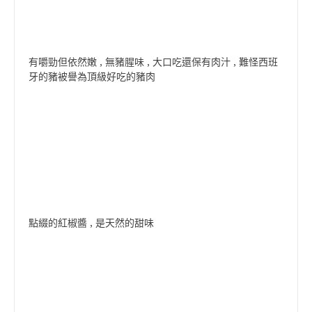
有嚼勁但依然嫩 , 無豬腥味 , 大口吃還保有肉汁 , 難怪西班
牙的豬被譽為頂級好吃的豬肉
點綴的紅椒醬 , 是天然的甜味