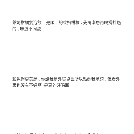
萊姆柑橘氣泡飲 – 是順口的萊姆柑橘 , 先喝漸層再喝攪拌過
的 , 味道不同歐
藍色得更美麗 , 你說我是外貿協會所以點她我承認 , 但看外
表也沒有不好啊~是真的好喝耶