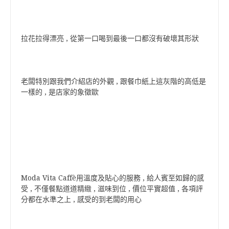
拉花拉得漂亮 , 從第一口喝到最後一口都沒有破壞其形狀
老闆特別跟我們介紹店的外觀 , 跟餐巾紙上這灰階的高低是
一樣的 , 是店家的象徵歐
Moda Vita Caffè用溫度及貼心的服務 , 給人賓至如歸的感
受 , 不僅餐點道道精緻 , 滋味到位 , 價位平實超值 , 各項評
分都在水準之上 , 感受的到老闆的用心