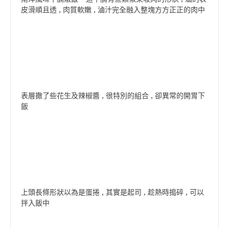
皮滑順且透 , 肉質軟嫩 , 滷汁完全融入整塊方方正正的肉中
表層撒了些花生及辣椒醬 , 很特別的組合 , 卻異常的開胃下
飯
上頭長條形狀以為是蛋捲 , 其實是起司 , 趁熱時搗碎 , 可以
拌入飯中