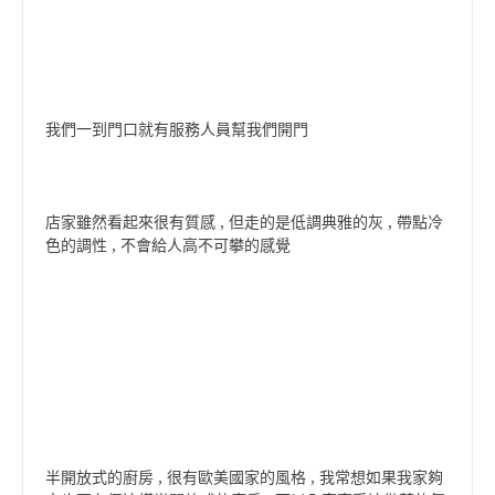
我們一到門口就有服務人員幫我們開門
店家雖然看起來很有質感 , 但走的是低調典雅的灰 , 帶點冷
色的調性 , 不會給人高不可攀的感覺
半開放式的廚房 , 很有歐美國家的風格 , 我常想如果我家夠