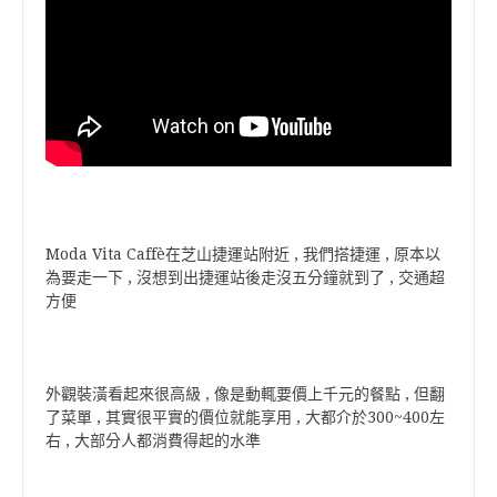
Moda Vita Caffè在芝山捷運站附近 , 我們搭捷運 , 原本以
為要走一下 , 沒想到出捷運站後走沒五分鐘就到了 , 交通超
方便
外觀裝潢看起來很高級 , 像是動輒要價上千元的餐點 , 但翻
了菜單 , 其實很平實的價位就能享用 , 大都介於300~400左
右 , 大部分人都消費得起的水準