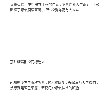
香橙蛋糕 – 吃得出來手作的口感 , 不會過於人工香氣 , 上頭
點綴了類似酒漬藍莓 , 把甜橙變得更有大人味
那片糖漬甜橙同樣迷人
吃甜點少不了來杯咖啡 , 藍柑橘咖啡 , 我以為加入了橙酒 ,
沒想到是藍色果露 , 呈現巧妙類似抹茶的顏色