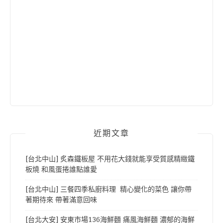
近期文章
[台北中山] 炙森鐵板屋 不用花大錢就能享受質感精緻鐵
板燒 和風蛋捲誰點誰愛
[台北中山] 三餐四季私廚料理 精心變化的菜色 讓你帶
著期待來 帶著滿意回味
[台北大安] 安東市場136海鮮麵 痛風海鮮麵 濃郁的海鮮