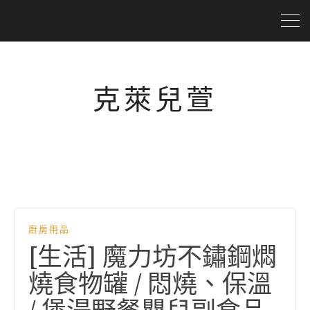
克萊兒萱
廚房用品
[生活] 魔力坊不鏽鋼燜
燒食物罐 / 悶燒、保溫