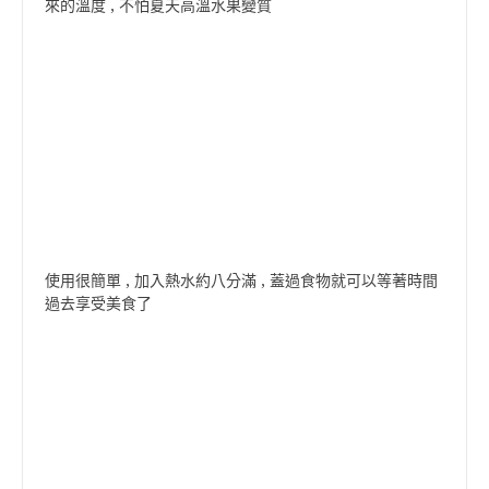
來的溫度 , 不怕夏天高溫水果變質
使用很簡單 , 加入熱水約八分滿 , 蓋過食物就可以等著時間
過去享受美食了