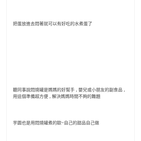
把蛋放進去悶著就可以有好吃的水煮蛋了
聽同事說悶燒罐是媽媽的好幫手 , 嬰兒或小朋友的副食品 ,
用這個準備超方便 , 解決媽媽時間不夠的難題
芋園也是用悶燒罐煮的歐~自己的甜品自己做