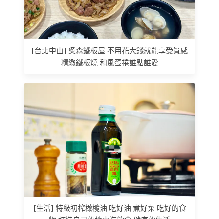
[台北中山] 炙森鐵板屋 不用花大錢就能享受質感
精緻鐵板燒 和風蛋捲誰點誰愛
[生活] 特級初榨橄欖油 吃好油 煮好菜 吃好的食