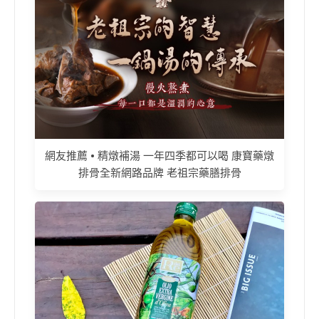
網友推薦 • 精燉補湯 一年四季都可以喝 康寶藥燉
排骨全新網路品牌 老祖宗藥膳排骨