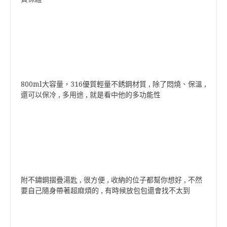
800ml大容量，316優質輕量不銹鋼材質 , 除了悶燒、保溫 ,
還可以保冷 , 多用途 , 就是看中他的多功能性
附不鏽鋼摺疊湯匙 , 很方便 , 收納的位子都幫你想好 , 不然
要自己隨身帶著超麻煩的 , 有時候放包包還會找不太到