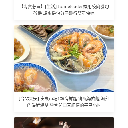
【淘寶必買】[生活] homeleader家用绞肉機切
碎機 讓廚房包餃子變得簡單快速
[台北大安] 安東市場136海鮮麵 痛風海鮮麵 濃郁
的海鮮爆擊 饕客間口耳相傳的平民小吃