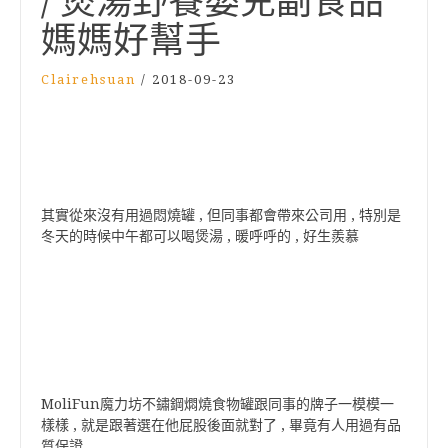
/ 煲湯野餐嬰兒副食品
媽媽好幫手
Clairehsuan
/
2018-09-23
其實從來沒有用過悶燒罐 , 但同事都會帶來公司用 , 特別是
冬天的時候中午都可以喝煲湯 , 暖呼呼的 , 好生羨慕
MoliFun魔力坊不鏽鋼燜燒食物罐跟同事的牌子一模模一
樣樣 , 就是跟著選在他屁股後面就對了 , 畢竟有人用過有品
質保證