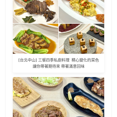
[台北中山] 三餐四季私廚料理 精心變化的菜色
讓你帶著期待來 帶著滿意回味