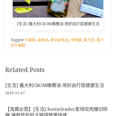
[生活] 義大利CROM橄欖油 用好由打造健康生活
Tagged
不鏽鋼
,
副食品
,
嬰兒副食品
,
食物罐
,
魔力坊
,
魔力
坊不鏽鋼
Related Posts
[生活] 義大利CROM橄欖油 用好由打造健康生活
2019-11-07
【淘寶必買】[生活] homeleader家用绞肉機切碎
機 讓廚房包餃子變得簡單快速