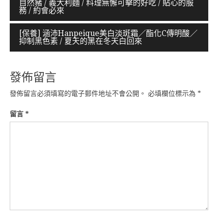
自然豬 / 義大利麵 / 料理無懈可擊的好吃 / 貼心的服
章
務 / 約會必來
導
[保養] 涵沛Hanpeique美白淡斑霜／酯化C傳明酸／
覽
抑制黑色素 / 夏天的黑在冬天白回來
發佈留言
發佈留言必須填寫的電子郵件地址不會公開。
必填欄位標示為
*
留言
*