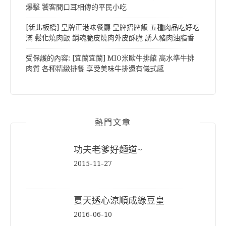
爆擊 饕客間口耳相傳的平民小吃
[新北板橋] 皇牌正港味餐廳 皇牌招牌飯 五種肉品吃好吃
滿 鬆化燒肉飯 銷魂脆皮燒肉外皮酥脆 誘人豬肉油脂香
受保護的內容: [宜蘭宜蘭] MIO米歐牛排館 高水準牛排
肉質 各種精緻排餐 享受美味牛排還有儀式感
熱門文章
功夫老爹好麵道~
2015-11-27
夏天透心涼順成綠豆皇
2016-06-10