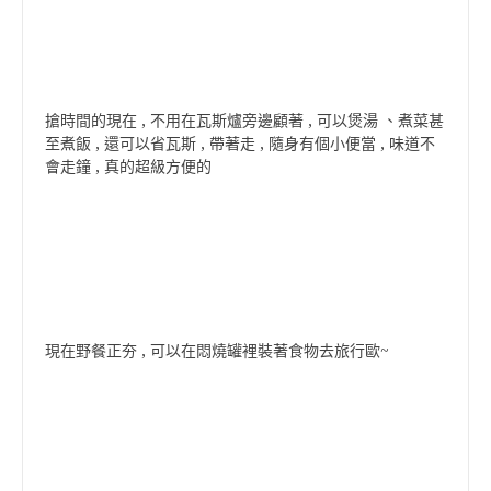
搶時間的現在 , 不用在瓦斯爐旁邊顧著 , 可以煲湯 、煮菜甚
至煮飯 , 還可以省瓦斯 , 帶著走 , 隨身有個小便當 , 味道不
會走鐘 , 真的超級方便的
現在野餐正夯 , 可以在悶燒罐裡裝著食物去旅行歐~