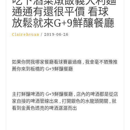
吃下酒菜燉飯義大利麵
通通有還很平價 看球
放鬆就來G+9鮮釀餐廳
Clairehsuan
/
2019-06-26
如果你問我哪家餐廳看球賽最過癮 , 我會毫不猶豫推
薦你來到板橋的 G+9鮮釀餐廳
主打鮮釀啤酒的 G+9鮮釀餐廳 , 店內的啤酒都是從店
家自接的啤酒管線出來 , 打開銀色的水龍頭開關 , 就
看到金黃色透亮的啤酒潺潺而出