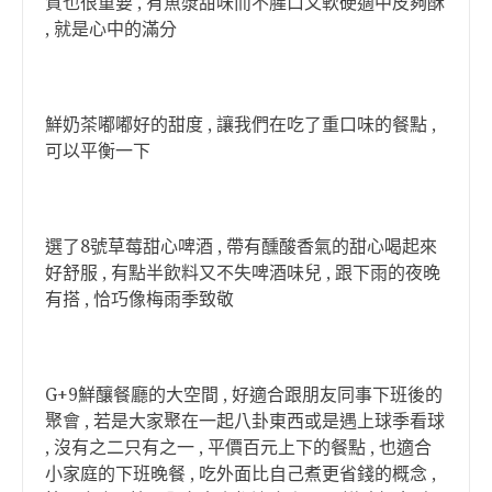
質也很重要 , 有魚漿甜味而不腥口又軟硬適中皮夠酥
, 就是心中的滿分
鮮奶茶嘟嘟好的甜度 , 讓我們在吃了重口味的餐點 ,
可以平衡一下
選了8號草莓甜心啤酒 , 帶有醺酸香氣的甜心喝起來
好舒服 , 有點半飲料又不失啤酒味兒 , 跟下雨的夜晚
有搭 , 恰巧像梅雨季致敬
G+9鮮釀餐廳的大空間 , 好適合跟朋友同事下班後的
聚會 , 若是大家聚在一起八卦東西或是遇上球季看球
, 沒有之二只有之一 , 平價百元上下的餐點 , 也適合
小家庭的下班晚餐 , 吃外面比自己煮更省錢的概念 ,