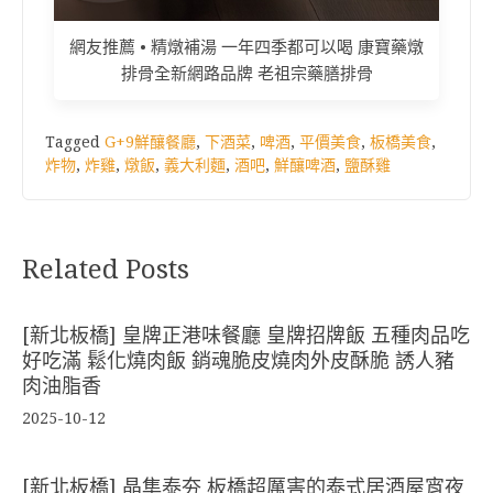
網友推薦 • 精燉補湯 一年四季都可以喝 康寶藥燉
排骨全新網路品牌 老祖宗藥膳排骨
Tagged
G+9鮮釀餐廳
,
下酒菜
,
啤酒
,
平價美食
,
板橋美食
,
炸物
,
炸雞
,
燉飯
,
義大利麵
,
酒吧
,
鮮釀啤酒
,
鹽酥雞
Related Posts
[新北板橋] 皇牌正港味餐廳 皇牌招牌飯 五種肉品吃
好吃滿 鬆化燒肉飯 銷魂脆皮燒肉外皮酥脆 誘人豬
肉油脂香
2025-10-12
[新北板橋] 晶隼泰夯 板橋超厲害的泰式居酒屋宵夜