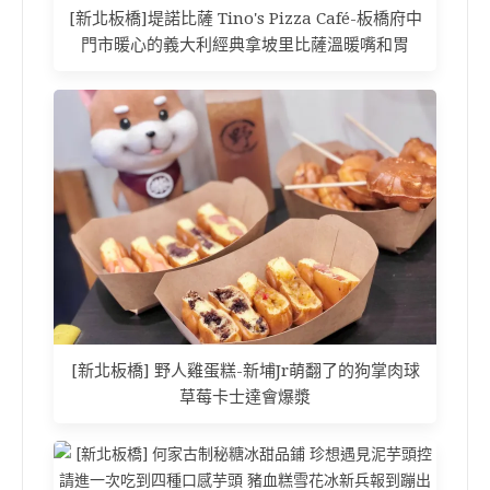
[新北板橋]堤諾比薩 Tino's Pizza Café-板橋府中
門市暖心的義大利經典拿坡里比薩溫暖嘴和胃
[新北板橋] 野人雞蛋糕-新埔Jr萌翻了的狗掌肉球
草莓卡士達會爆漿