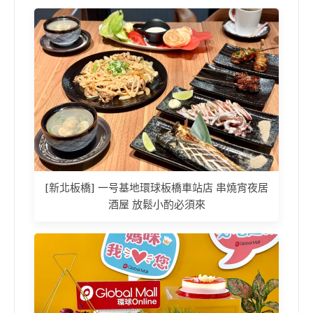
[新北板橋] 一号基地環球板橋車站店 串燒宵夜居
酒屋 放鬆小酌必須來