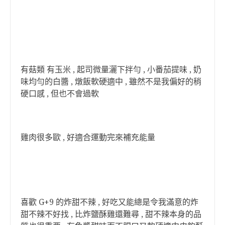
有菇類 有玉米 , 起司微量灑下拌勻 , 小番茄提味 , 奶
味均勻的白醬 , 燉飯軟硬適中 , 雖然不是我偏好的稍
硬口感 , 但也不會過軟
雞肉很多歐 , 好適合運動完來補充能量
喜歡 G+9 的炸甜不辣 , 好吃又能總是令我滿意的炸
甜不辣不好找 , 比炸鹽酥雞還難尋 , 甜不辣本身的品