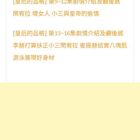
[皇后的品格] 第9~12集劇情介紹及觀後感
閔宥拉 壞女人 小三與皇帝的偷情
[皇后的品格] 第13~16集劇情介紹及觀後感
李赫打算扶正小三閔宥拉 崔振赫結實八塊肌
游泳展現好身材