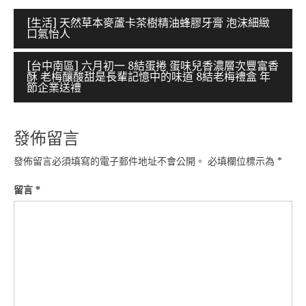
文
[生活] 天然草本麥蘆卡茶樹精油蜂膠牙膏 泡沫細緻
口氣怡人
章
導
[台中南區] 六月初一 8結蛋捲 蛋味兒香濃層次豐富香
酥 老梅釀酸甜是長輩記憶中的味道 8結老梅禮盒 年
覽
節企業送禮
發佈留言
發佈留言必須填寫的電子郵件地址不會公開。
必填欄位標示為
*
留言
*