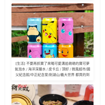
[生活] 不要再抓寶了來喝可愛溝追萌萌的寶可夢
氣泡水 / 海洋深層水 / 皮卡丘 / 頂好 / 微風超市/國
父紀念館/中正紀念堂/劍湖山/義大世界 都買的到