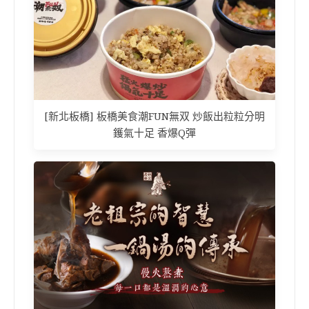
[新北板橋] 板橋美食潮FUN無双 炒飯出粒粒分明
鑊氣十足 香爆Q彈