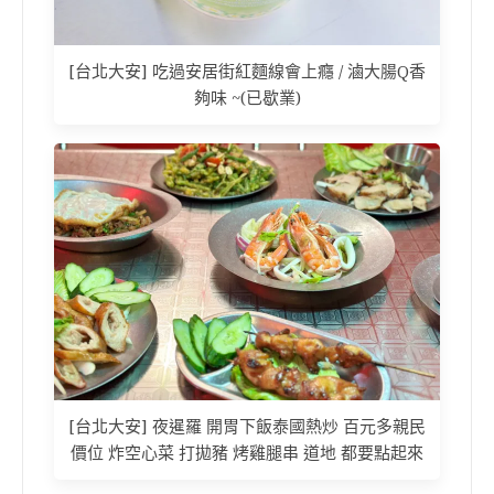
[台北大安] 吃過安居街紅麵線會上癮 / 滷大腸Q香
夠味 ~(已歇業)
[台北大安] 夜暹羅 開胃下飯泰國熱炒 百元多親民
價位 炸空心菜 打拋豬 烤雞腿串 道地 都要點起來