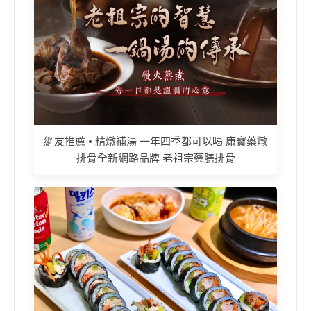
網友推薦 • 精燉補湯 一年四季都可以喝 康寶藥燉
排骨全新網路品牌 老祖宗藥膳排骨