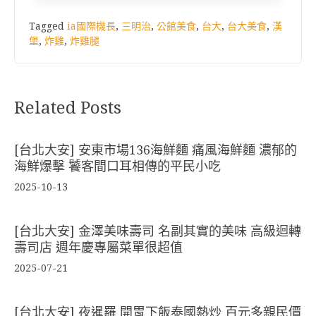
Tagged
ia國際機長
,
三明治
,
公館美食
,
台大
,
台大美食
,
漢
堡
,
炸雞
,
炸雞腿
Related Posts
[台北大安] 安東市場136海鮮麵 痛風海鮮麵 濃郁的
海鮮爆擊 饕客間口耳相傳的平民小吃
2025-10-13
[台北大安] 金澤美味壽司 名副其實的美味 高級迴轉
壽司店 週年慶專屬菜單很超值
2025-07-21
[台北大安] 夜暹羅 開胃下飯泰國熱炒 百元多親民價