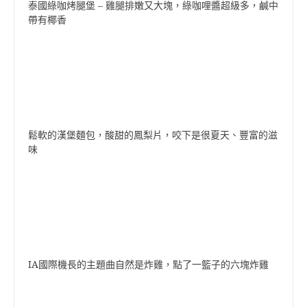
泰國綠咖烤腿堡 – 雞腿排嫩又大塊，綠咖哩醬超級多，鹹中
帶有椰香
鬆軟的漢堡麵包，酸甜的鳳梨片，咬下是很夏天、豐富的滋
味
IA國際機長的主題曲自然是炸雞，點了一籃子的六塊炸雞