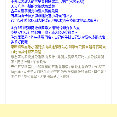
不要以貌取人的古早眷村味麗馥小吃店(水餃必點)
天天吃也不膩的太祖魷魚羹麵
古早味遼寧街北海道爽脆魷魚羹
府城蘭香卡拉招牌雞腿便當小時候的回憶
通化街小時候吃到大的漢記地瓜球(內有療癒炸地瓜球影片)
金好呷好吃雞肉飯雞肉嫩又甜/烏骨雞好多人愛
吃過安居街紅麵線會上癮 / 滷大腸Q香夠味 ~
吽炸居酒屋 / 炸牛排專門店 / 自己的牛排自己決定要吃多熟樂趣
多多好促咪
東區精緻無敵小滿苑燒肉桌邊服務貼心到讓你只要坐著等張嘴大
口吃肉其他都不用管
想念死的君悅排骨香酥肉多汁 / 雞腿皮脆嫩又好吃 / 排骨飯雞腿
飯 / 便當推薦 / 午餐晚餐
天仁茗茶就是比一般飲料的茶香香醇濃 / 最愛金香奶茶 / 913茶王
Big table大桌子大口吃牛小排三明治軟嫩有肉汁好過癮 / 早午餐 /
下午茶 / 美式漢堡 / 大安捷運站 / 上班族