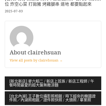
位 炸空心菜 打拋豬 烤雞腿串 道地 都要點起來
2025-07-03
About clairehsuan
View all posts by clairehsuan →
文
[新北新店] 麥六稻二 / 新店上班族 / 新店工程師 / 午
餐時間最愛的超大盤無敵涼麵
章
導
[台北內湖] 王子數位攝影照相館 / 時下超夯的韓國證
件照／內湖照相館／證件照快照 / 大頭照 / 畢業照
覽