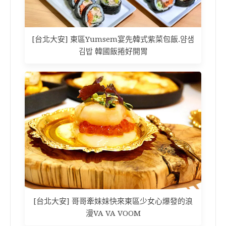
[台北大安] 東區Yumsem宴先韓式紫菜包飯.얌샘
김밥 韓國飯捲好開胃
[台北大安] 哥哥牽妹妹快來東區少女心爆發的浪
漫VA VA VOOM