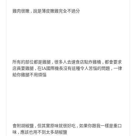
雞肉很嫩 , 說是薄皮嫩雞完全不過分
所有的部位都是雞腿 , 很多人去速食店點炸雞桶 , 都會要求
店員要雞腿 , 在IA國際機長沒有這種令人苦惱的問題 , 一律
給你雞腿不用煩惱
會附胡椒鹽 , 但其實原味就很好吃 , 如果你跟我一樣是重口
味 , 應該也用不到太多胡椒鹽