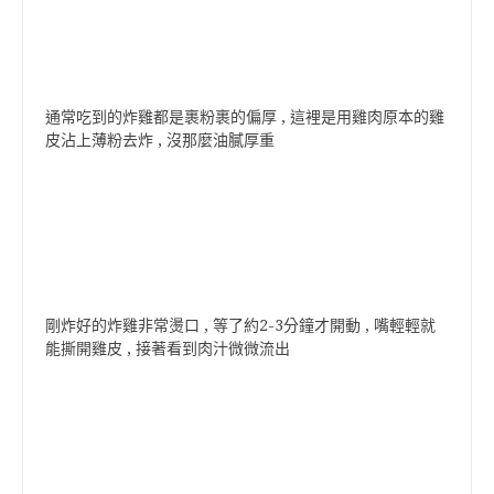
通常吃到的炸雞都是裹粉裹的偏厚 , 這裡是用雞肉原本的雞
皮沾上薄粉去炸 , 沒那麼油膩厚重
剛炸好的炸雞非常燙口 , 等了約2-3分鐘才開動 , 嘴輕輕就
能撕開雞皮 , 接著看到肉汁微微流出