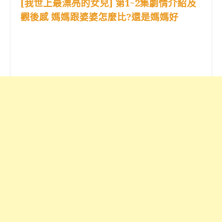
[我世上最漂亮的女兒] 第1~2集劇情介紹及
觀後感 媽媽跟婆婆怎麼比?還是媽媽好