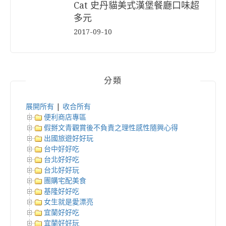
Cat 史丹貓美式漢堡餐廳口味超
多元
2017-09-10
分類
展開所有
|
收合所有
便利商店專區
假掰文青觀賞後不負責之理性感性隨興心得
出國旅遊好好玩
台中好好吃
台北好好吃
台北好好玩
團購宅配美食
基隆好好吃
女生就是愛漂亮
宜蘭好好吃
宜蘭好好玩