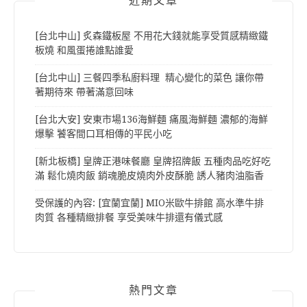
近期文章
[台北中山] 炙森鐵板屋 不用花大錢就能享受質感精緻鐵
板燒 和風蛋捲誰點誰愛
[台北中山] 三餐四季私廚料理 精心變化的菜色 讓你帶
著期待來 帶著滿意回味
[台北大安] 安東市場136海鮮麵 痛風海鮮麵 濃郁的海鮮
爆擊 饕客間口耳相傳的平民小吃
[新北板橋] 皇牌正港味餐廳 皇牌招牌飯 五種肉品吃好吃
滿 鬆化燒肉飯 銷魂脆皮燒肉外皮酥脆 誘人豬肉油脂香
受保護的內容: [宜蘭宜蘭] MIO米歐牛排館 高水準牛排
肉質 各種精緻排餐 享受美味牛排還有儀式感
熱門文章