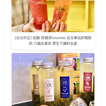
[台北中正] 初韻-好韻茶truewin 台北車站好喝飲
料 六韻水果茶 學生下課好去處