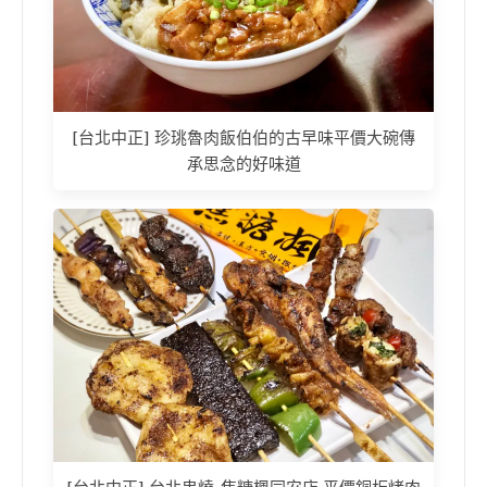
[台北中正] 珍珧魯肉飯伯伯的古早味平價大碗傳
承思念的好味道