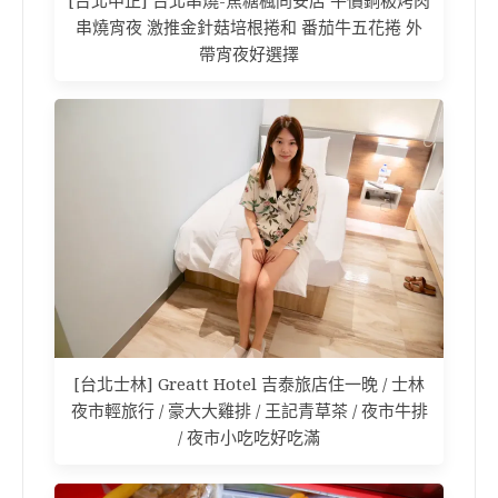
[台北中正] 台北串燒-焦糖楓同安店 平價銅板烤肉
串燒宵夜 激推金針菇培根捲和 番茄牛五花捲 外
帶宵夜好選擇
[台北士林] Greatt Hotel 吉泰旅店住一晚 / 士林
夜市輕旅行 / 豪大大雞排 / 王記青草茶 / 夜市牛排
/ 夜市小吃吃好吃滿