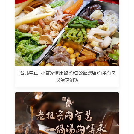
[台北中正] 小當家健康鹹水雞(公館總店)有菜有肉
又清爽涮嘴