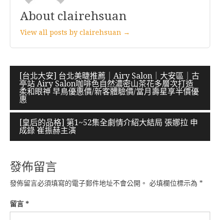
About clairehsuan
View all posts by clairehsuan →
文
[台北大安] 台北美睫推薦｜Airy Salon｜大安區｜古
亭站 Airy Salon咖啡色自然濃密山茶花多層次打造
章
柔和眼神 早鳥優惠價/新客體驗價/當月壽星享半價優
惠
導
覽
[皇后的品格] 第1~52集全劇情介紹大結局 張娜拉 申
成錄 崔振赫主演
發佈留言
發佈留言必須填寫的電子郵件地址不會公開。
必填欄位標示為
*
留言
*