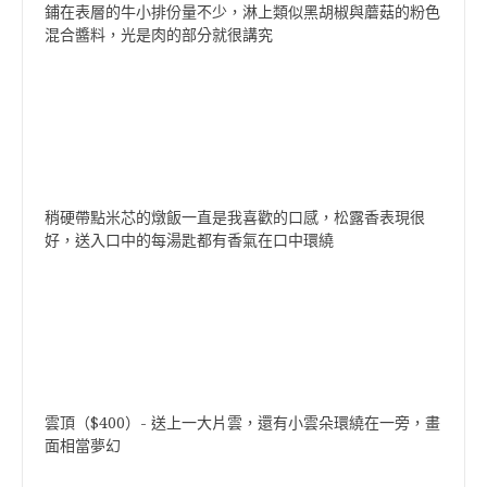
鋪在表層的牛小排份量不少，淋上類似黑胡椒與蘑菇的粉色
混合醬料，光是肉的部分就很講究
稍硬帶點米芯的燉飯一直是我喜歡的口感，松露香表現很
好，送入口中的每湯匙都有香氣在口中環繞
雲頂（$400）- 送上一大片雲，還有小雲朵環繞在一旁，畫
面相當夢幻