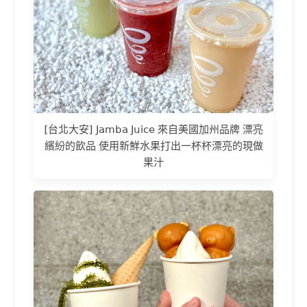
[台北大安] 𝖩𝖺𝗆𝖻𝖺 𝖩𝗎𝗂𝖼𝖾 來自美國加州品牌 漂亮
繽紛的飲品 使用新鮮水果打出一杯杯漂亮的現做
果汁