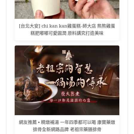
[台北大安] chi kan kan雞蛋糕-師大店 熊熊雞蛋
糕肥嘟嘟可愛圓潤 原料講究打造美味
網友推薦 • 精燉補湯 一年四季都可以喝 康寶藥燉
排骨全新網路品牌 老祖宗藥膳排骨