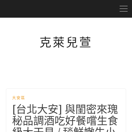
克萊兒萱
大安區
[台北大安] 與閨密來瑰
秘品調酒吃好餐嚐生食