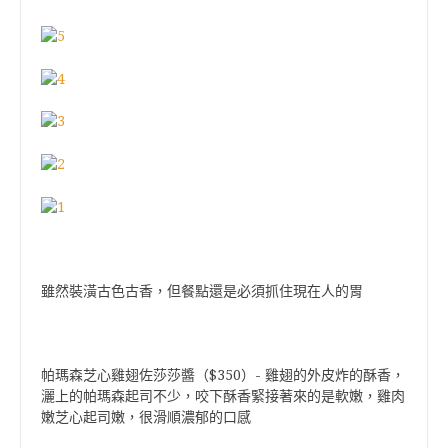
雖然裝潢古色古香，但餐點還是必須抓住現在人的胃
帕瑪森芝心雞翅佐莎莎醬（$350）- 雞翅的外皮炸的酥香，
灑上的帕瑪森起司不少，咬下酥香緊接著來的是軟嫩，雞肉
嫩芝心起司嫩，很滑順濃郁的口感