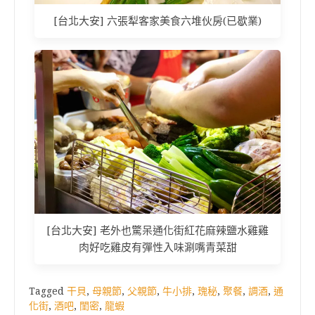
[台北大安] 六張犁客家美食六堆伙房(已歇業)
[台北大安] 老外也驚呆通化街紅花麻辣鹽水雞雞
肉好吃雞皮有彈性入味涮嘴青菜甜
Tagged
干貝
,
母親節
,
父親節
,
牛小排
,
瑰秘
,
聚餐
,
調酒
,
通
化街
,
酒吧
,
閨密
,
龍蝦