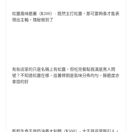
松露風味脆薯（$200）- 既然主打松露，那可要夠香才能表
現出主軸，瑰秘做到了
有些店家的只是名稱上有松露，但吃完餐點我滿是黑人問
號？不知道松露在哪，這薯條倒是氣味分佈均勻，酥脆度亦
拿捏的好
乾煎生食干貝奶油義大利麵（$500）- 大干貝非常吸引人，