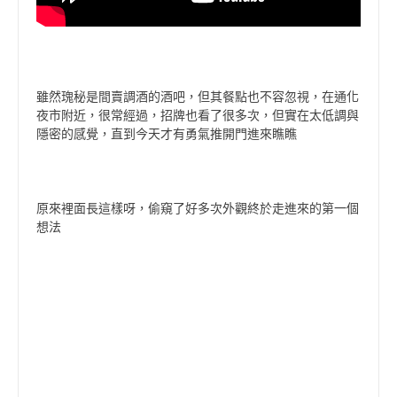
雖然瑰秘是間賣調酒的酒吧，但其餐點也不容忽視，在通化
夜市附近，很常經過，招牌也看了很多次，但實在太低調與
隱密的感覺，直到今天才有勇氣推開門進來瞧瞧
原來裡面長這樣呀，偷窺了好多次外觀終於走進來的第一個
想法