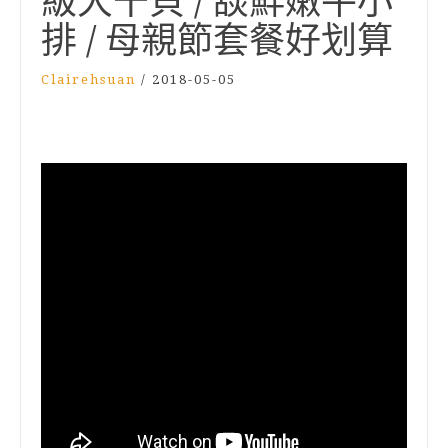
級大干貝 / 舕鮮嫩牛小
排 / 母親節套餐好划算
Clairehsuan
/
2018-05-05