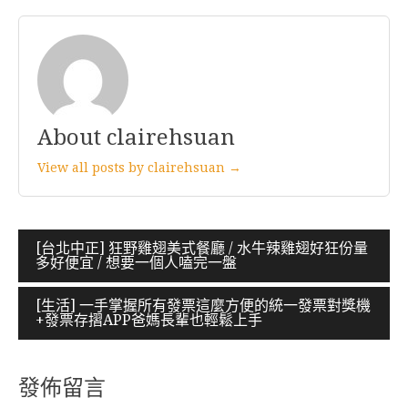
About clairehsuan
View all posts by clairehsuan →
文
[台北中正] 狂野雞翅美式餐廳 / 水牛辣雞翅好狂份量
多好便宜 / 想要一個人嗑完一盤
章
導
[生活] 一手掌握所有發票這麼方便的統一發票對獎機
+發票存摺APP爸媽長輩也輕鬆上手
覽
發佈留言