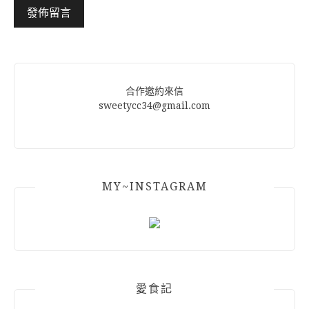
Alternative:
合作邀約來信
sweetycc34@gmail.com
MY~INSTAGRAM
愛食記