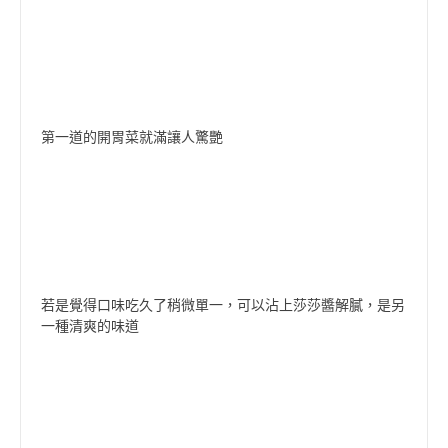
第一道的開胃菜就滿讓人驚艷
若是覺得口味吃久了稍微單一，可以沾上莎莎醬解膩，是另
一種清爽的味道