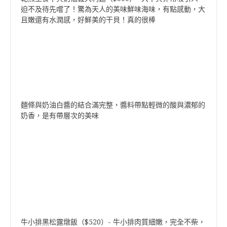
迫不及待先嚐了！驚為天人的美味鮮味海味，有點感動，大
且嫩還有水潤感，好鮮美的干貝！真的很棒
麵條與奶油白醬的結合滿完整，醬料帶點輕微的酸與濃郁的
奶香，是有帶層次的美味
牛小排黑松露燉飯（$520）- 牛小排肉質細嫩，完全不柴，