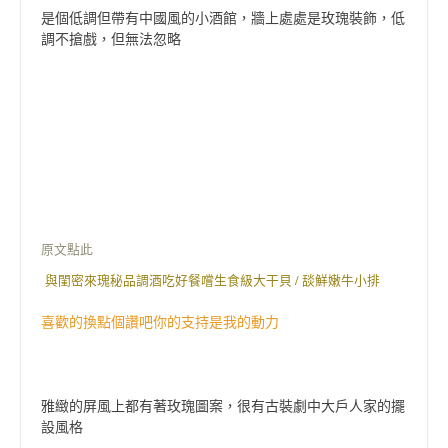
是個低調但帶有中國風的小酒館，牆上處處是玫瑰裝飾，低
調不搶戲，但無法忽略
原文點此
與閨密來瑰秘品調酒吃好餐嚐生食級大干貝 / 舕鮮嫩牛小排
喜歡的換點個讚吧你的支持是我的動力
雅緻的屏風上都有著玫瑰圖案，很有古裝劇中大戶人家的擺
設風格