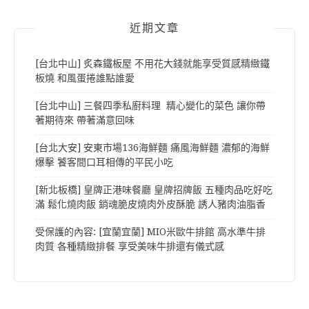
近期文章
[台北中山] 炙森鐵板屋 不用花大錢就能享受質感精緻鐵
板燒 和風蛋捲誰點誰愛
[台北中山] 三餐四季私廚料理 精心變化的菜色 讓你帶
著期待來 帶著滿意回味
[台北大安] 安東市場136海鮮麵 痛風海鮮麵 濃郁的海鮮
爆擊 饕客間口耳相傳的平民小吃
[新北板橋] 皇牌正港味餐廳 皇牌招牌飯 五種肉品吃好吃
滿 鬆化燒肉飯 銷魂脆皮燒肉外皮酥脆 誘人豬肉油脂香
受保護的內容: [宜蘭宜蘭] MIO米歐牛排館 高水準牛排
肉質 各種精緻排餐 享受美味牛排還有儀式感