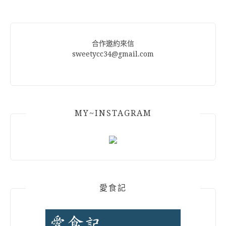
Alternative:
合作邀約來信
sweetycc34@gmail.com
MY~INSTAGRAM
愛食記