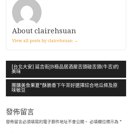
About clairehsuan
View all posts by clairehsuan →
文
[台北大安] 延吉街JB極品居酒屋舌頭碰舌頭(牛舌)的
美味
章
導
團購美食果夏*酥脆香下午茶好選擇綜合地瓜條及原
味敏豆
覽
發佈留言
發佈留言必須填寫的電子郵件地址不會公開。
必填欄位標示為
*