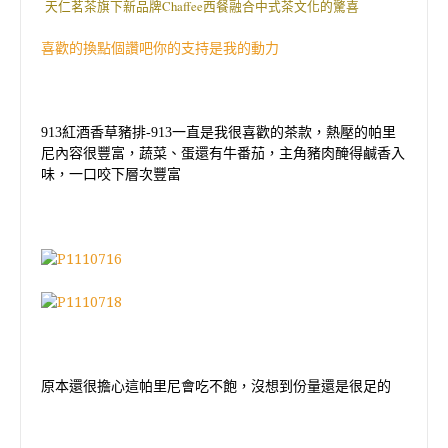
天仁茗茶旗下新品牌Chaffee西餐融合中式茶文化的驚喜
喜歡的換點個讚吧你的支持是我的動力
913
紅酒香草豬排
-913
一直是我很喜歡的茶款，熱壓的帕里
尼內容很豐富，蔬菜、蛋還有牛番茄，主角豬肉醃得鹹香入
味，一口咬下層次豐富
原本還很擔心這帕里尼會吃不飽，沒想到份量還是很足的