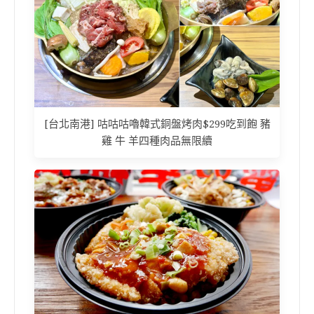
[台北南港] 咕咕咕嚕韓式銅盤烤肉$299吃到飽 豬
雞 牛 羊四種肉品無限續