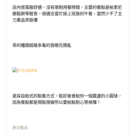
店內很寬敞舒適，沒有限制用餐時間，主要的餐點是帕里尼
跟鬆餅等輕食，很適合當忙碌上班族的午餐，當然少不了主
力產品茶飲嘍
茶的種類超級多看的我眼花撩亂
是採自助式的點餐方式，點好後會給你一個震盪的小圓球，
因為餐點都是現點現做所以要給點耐心等候囉！
原文點此