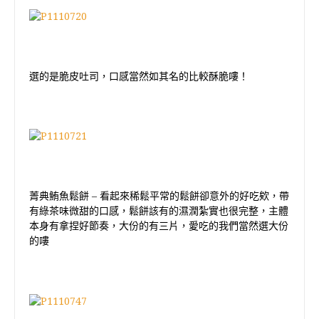
選的是脆皮吐司，口感當然如其名的比較酥脆嘍！
菁典鮪魚鬆餅
–
看起來稀鬆平常的鬆餅卻意外的好吃欸，帶
有綠茶味微甜的口感，鬆餅該有的濕潤紮實也很完整，主體
本身有拿捏好節奏，大份的有三片，愛吃的我們當然選大份
的嘍