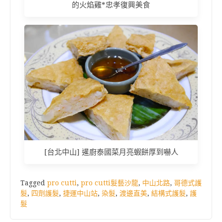
的火焰雞*忠孝復興美食
[台北中山] 暹廚泰國菜月亮蝦餅厚到嚇人
Tagged
pro cutti
,
pro cutti髮藝沙龍
,
中山北路
,
哥德式護
髮
,
四劑護髮
,
捷運中山站
,
染髮
,
渡邊直美
,
結構式護髮
,
護
髮