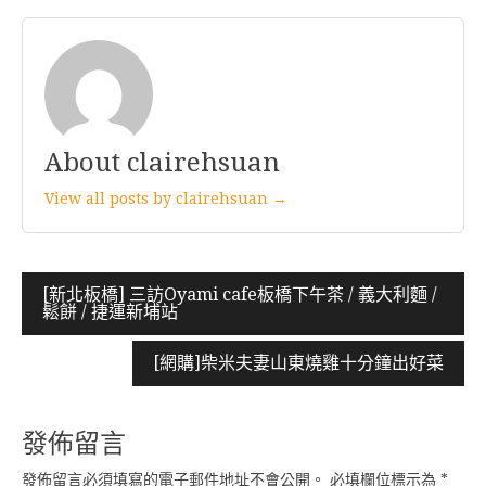
About clairehsuan
View all posts by clairehsuan →
文
[新北板橋] 三訪Oyami cafe板橋下午茶 / 義大利麵 /
鬆餅 / 捷運新埔站
章
導
[網購]柴米夫妻山東燒雞十分鐘出好菜
覽
發佈留言
發佈留言必須填寫的電子郵件地址不會公開。
必填欄位標示為
*