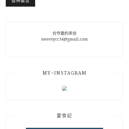
Alternative:
合作邀約來信
sweetycc34@gmail.com
MY~INSTAGRAM
愛食記