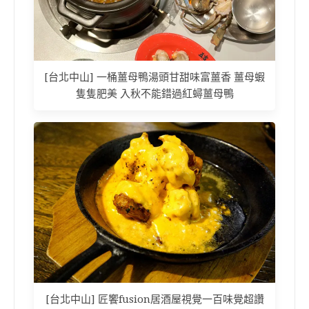
[台北中山] 一桶薑母鴨湯頭甘甜味富薑香 薑母蝦
隻隻肥美 入秋不能錯過紅蟳薑母鴨
[台北中山] 匠饗fusion居酒屋視覺一百味覺超讚