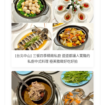
[台北中山] 三餐四季精緻私廚 道道都讓人驚豔的
私廚中式料理 極美雅緻好吃好拍