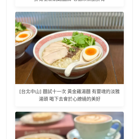
[台北中山] 麵試十一次 黃金雞湯麵 有靈魂的淡雅
湯頭 喝下去會於心繚繞的美好