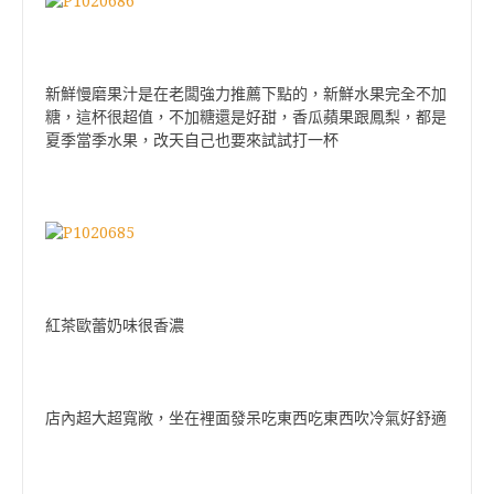
新鮮慢磨果汁是在老闆強力推薦下點的，新鮮水果完全不加
糖，這杯很超值，不加糖還是好甜，香瓜蘋果跟鳳梨，都是
夏季當季水果，改天自己也要來試試打一杯
紅茶歐蕾奶味很香濃
店內超大超寬敞，坐在裡面發呆吃東西吃東西吹冷氣好舒適