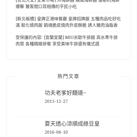
爆擊 饕客間口耳相傳的平民小吃
[新北板橋] 皇牌正港味餐廳 皇牌招牌飯 五種肉品吃好吃
滿 鬆化燒肉飯 銷魂脆皮燒肉外皮酥脆 誘人豬肉油脂香
受保護的內容: [宜蘭宜蘭] MIO米歐牛排館 高水準牛排
肉質 各種精緻排餐 享受美味牛排還有儀式感
熱門文章
功夫老爹好麵道~
2015-11-27
夏天透心涼順成綠豆皇
2016-06-10