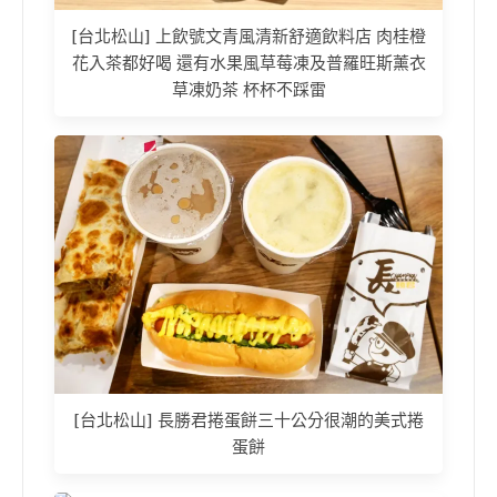
[台北松山] 上飲號文青風清新舒適飲料店 肉桂橙
花入茶都好喝 還有水果風草莓凍及普羅旺斯薰衣
草凍奶茶 杯杯不踩雷
[台北松山] 長勝君捲蛋餅三十公分很潮的美式捲
蛋餅