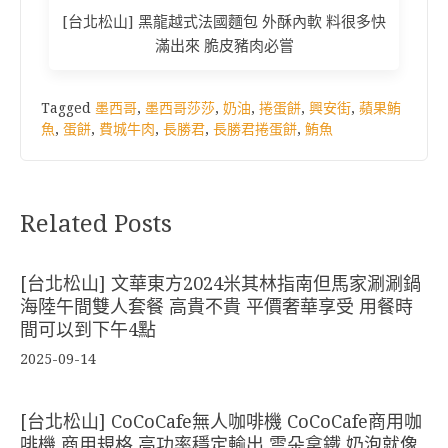
[台北松山] 黑龍越式法國麵包 外酥內軟 料很多快
滿出來 脆皮豬肉必嘗
Tagged
墨西哥
,
墨西哥莎莎
,
奶油
,
捲蛋餅
,
興安街
,
蘋果鮪
魚
,
蛋餅
,
費城牛肉
,
長勝君
,
長勝君捲蛋餅
,
鮪魚
Related Posts
[台北松山] 文華東方2024米其林指南但馬家涮涮鍋
海陸午間雙人套餐 高貴不貴 平價奢華享受 用餐時
間可以到下午4點
2025-09-14
[台北松山] CoCoCafe無人咖啡機 CoCoCafe商用咖
啡機 商用規格 高功率穩定輸出 雲朵拿鐵 奶泡就像