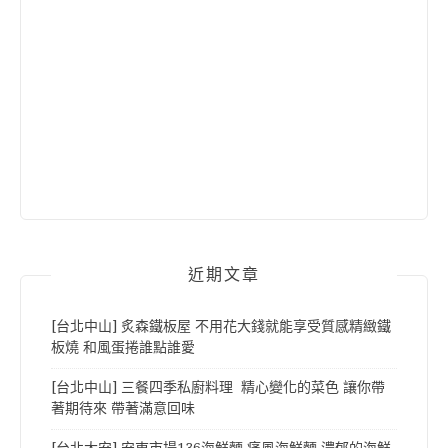
近期文章
[台北中山] 炙森鐵板屋 不用花大錢就能享受質感精緻鐵
板燒 和風蛋捲誰點誰愛
[台北中山] 三餐四季私廚料理 精心變化的菜色 讓你帶
著期待來 帶著滿意回味
[台北大安] 安東市場136海鮮麵 痛風海鮮麵 濃郁的海鮮