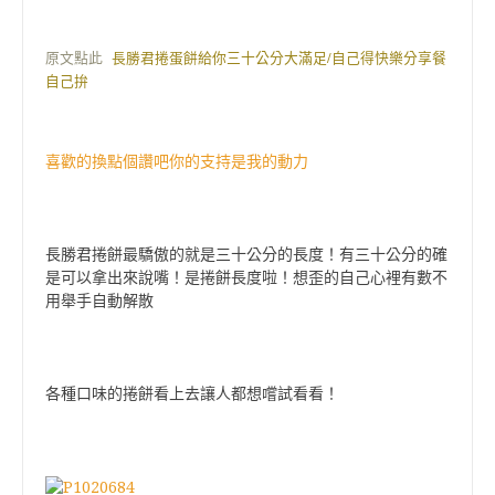
原文點此
長勝君捲蛋餅給你三十公分大滿足/自己得快樂分享餐
自己拚
喜歡的換點個讚吧你的支持是我的動力
長勝君捲餅最驕傲的就是三十公分的長度！有三十公分的確
是可以拿出來說嘴！是捲餅長度啦！想歪的自己心裡有數不
用舉手自動解散
各種口味的捲餅看上去讓人都想嚐試看看！