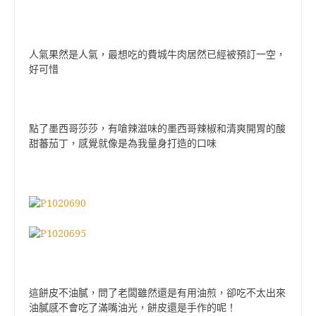
人氣果然是人氣，最想吃的費城牛肉居然已經被預訂一空，
好可惜
點了墨西哥莎莎，有嗆辣滋味的墨西哥辣椒和清爽開胃的酸
甜蕃茄丁，感覺就像是為我量身打造的口味
這餅皮不油膩，問了老闆雖然還是有用油煎，卻吃不太出來
油膩感不會吃了滿嘴油光，餅皮還是手作的呢！