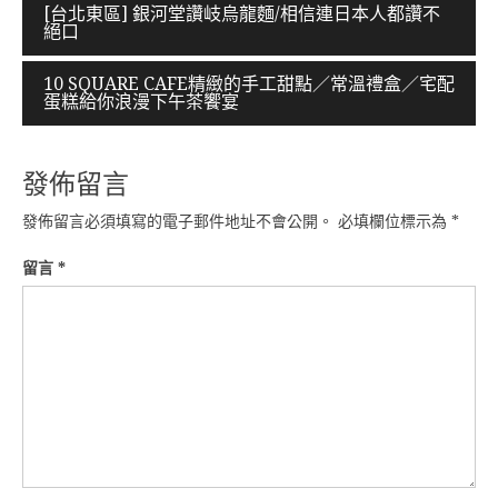
文
[台北東區] 銀河堂讚岐烏龍麵/相信連日本人都讚不
絕口
章
導
10 SQUARE CAFE精緻的手工甜點／常溫禮盒／宅配
蛋糕給你浪漫下午茶饗宴
覽
發佈留言
發佈留言必須填寫的電子郵件地址不會公開。
必填欄位標示為
*
留言
*