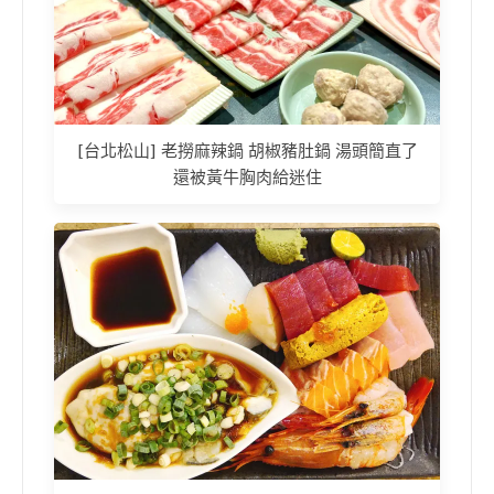
[台北松山] 老撈麻辣鍋 胡椒豬肚鍋 湯頭簡直了
還被黃牛胸肉給迷住