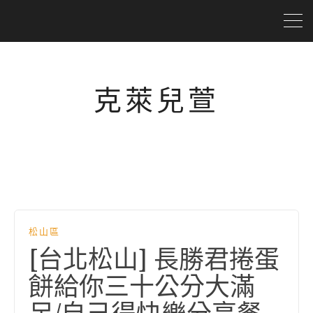
克萊兒萱
松山區
[台北松山] 長勝君捲蛋
餅給你三十公分大滿