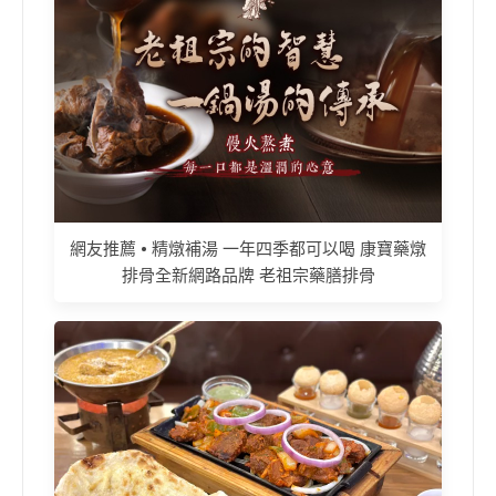
網友推薦 • 精燉補湯 一年四季都可以喝 康寶藥燉
排骨全新網路品牌 老祖宗藥膳排骨