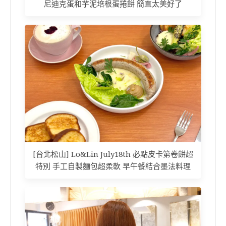
尼迪克蛋和芋泥培根蛋捲餅 簡直太美好了
[台北松山] Lo&Lin July18th 必點皮卡第卷餅超
特別 手工自製麵包超柔軟 早午餐結合墨法料理