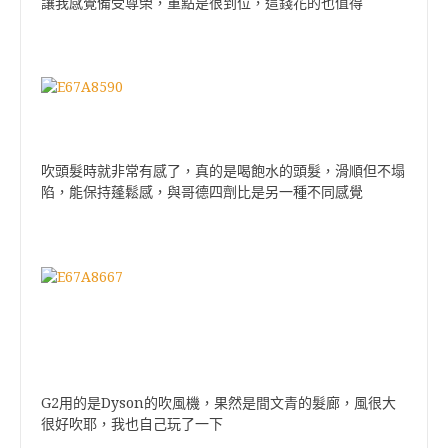
讓我感覺備受尊榮，重點是很到位，這錢花的也值得
吹頭髮時就非常有感了，真的是喝飽水的頭髮，滑順但不塌
陷，能保持蓬鬆感，與哥德四劑比是另一種不同感覺
G2用的是Dyson的吹風機，果然是間文青的髮廊，風很大
很好吹耶，我也自己玩了一下