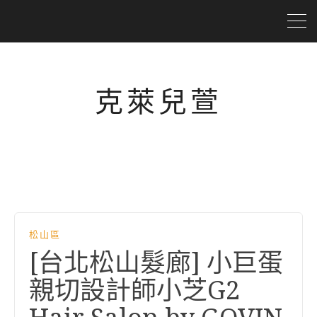
克萊兒萱
松山區
[台北松山髮廊] 小巨蛋
親切設計師小芝G2