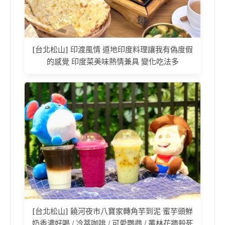
[台北松山] 印渡風情 道地印度料理讓我有偽度假
的感覺 印度菜美味熱情兼具 變化吃法多
[台北松山] 饒河夜市八寶家轉角芋到泥 蜜芋頭鮮
奶香濃好喝 / 冷萃咖啡 / 可愛鸚鵡 / 叢林花牆殺死