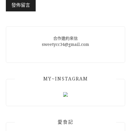
Alternative:
合作邀約來信
sweetycc34@gmail.com
MY~INSTAGRAM
愛食記