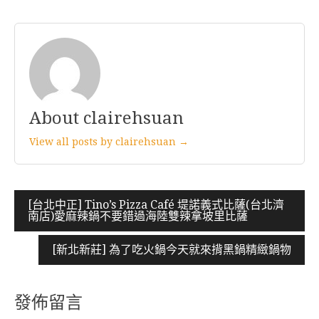
About clairehsuan
View all posts by clairehsuan →
文
[台北中正] Tino’s Pizza Café 堤諾義式比薩(台北濟
南店)愛麻辣鍋不要錯過海陸雙辣拿坡里比薩
章
導
[新北新莊] 為了吃火鍋今天就來揹黑鍋精緻鍋物
覽
發佈留言