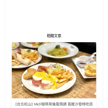
相關文章
[台北松山] S&D咖啡英倫風情調 寬敞沙發椅吃班