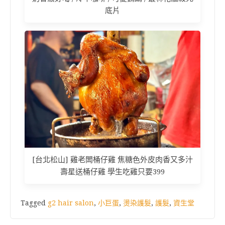
底片
[台北松山] 雞老闆桶仔雞 焦糖色外皮肉香又多汁
壽星送桶仔雞 學生吃雞只要399
Tagged
g2 hair salon
,
小巨蛋
,
燙染護髮
,
護髮
,
資生堂