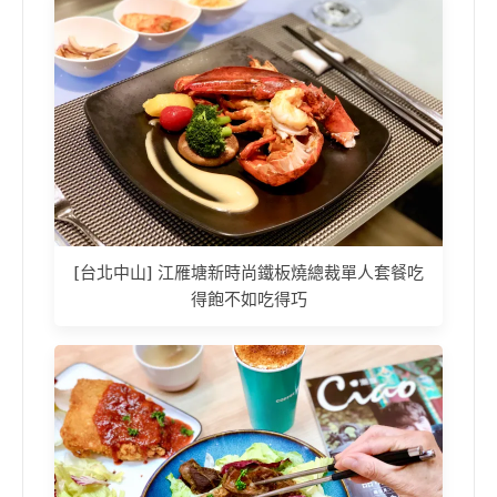
[台北中山] 江雁塘新時尚鐵板燒總裁單人套餐吃
得飽不如吃得巧