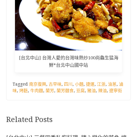
[台北中山] 台灣人愛的台灣味熱炒100尚鱻生猛海
鮮*台北中山國中站
Tagged
南京復興
,
古早味
,
四川
,
小麵
,
捷運
,
江浙
,
油蔥
,
滷
味
,
烤麩
,
牛肉麵
,
蘭芳
,
蘭芳麵食
,
豆腐
,
豬油
,
辣油
,
遼寧街
Related Posts