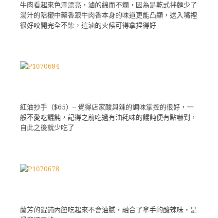
牛肉看起來色澤漂亮，滷的綿而不爛，因為是乾式拌麵少了
湯汁的陪襯中藥香跟牛肉香本身的味道更能凸顯，送入嘴裡
很好咬開完全不柴，這滷的火候可得拿捏得好
$65
–
紅油抄手（
）
覺得店家酸與辣的調味掌控的很好，一
般不愛吃餛飩，記得之前吃過有油耗味的餛飩便有點嚇到，
自此之後就少吃了
蘭芳的餛飩內餡吃起來不會油膩，融合了拿手的酸辣味，是