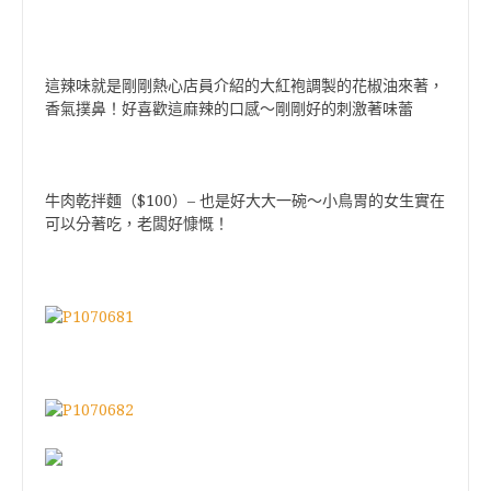
這辣味就是剛剛熱心店員介紹的大紅袍調製的花椒油來著，
香氣撲鼻！好喜歡這麻辣的口感～剛剛好的刺激著味蕾
$100
–
牛肉乾拌麵（
）
也是好大大一碗～小鳥胃的女生實在
可以分著吃，老闆好慷慨！