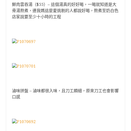
$55
–
鮮肉雲吞湯（
）
這個湯真的好好喝，一喝就知道是大
骨湯熬煮，連我媽這麼愛挑剔的人都說好喝，熬煮至奶白色
店家說要至少十小時的工程
–
滷味拼盤
滷味都很入味，且刀工頗細，原來刀工也會影響
口感