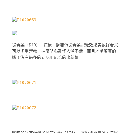
$40
–
燙青菜（
）
這樣一盤雙色燙青菜視覺效果美觀好看又
可以多重營養，這麼貼心難怪人潮不斷，而且地瓜葉真的
嫩！沒有過多的調味更能吃的出新鮮
$75
–
嗜辣的我當然選了蘭芳小麵（
）
不過初次嘗試，先從