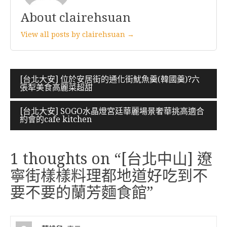
About clairehsuan
View all posts by clairehsuan →
文
[台北大安] 位於安居街的通化街魷魚羹(韓國羹)?六
張犁美食高麗菜超甜
章
導
[台北大安] SOGO水晶燈宮廷華麗場景奢華挑高適合
約會的cafe kitchen
覽
1 thoughts on “
[台北中山] 遼
寧街樣樣料理都地道好吃到不
要不要的蘭芳麵食館
”