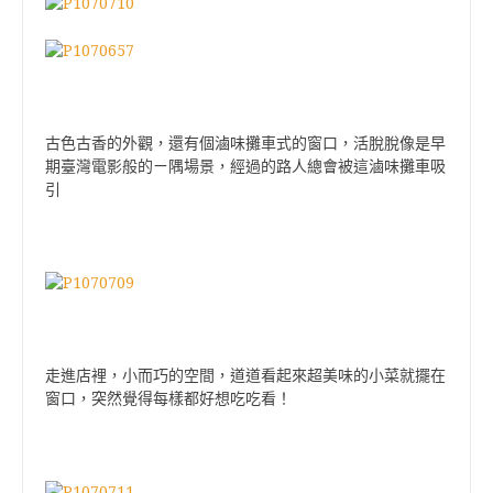
古色古香的外觀，還有個滷味攤車式的窗口，活脫脫像是早
期臺灣電影般的ㄧ隅場景，經過的路人總會被這滷味攤車吸
引
走進店裡，小而巧的空間，道道看起來超美味的小菜就擺在
窗口，突然覺得每樣都好想吃吃看！