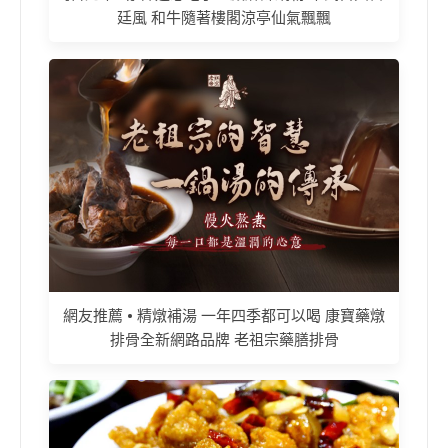
廷風 和牛隨著樓閣涼亭仙氣飄飄
網友推薦 • 精燉補湯 一年四季都可以喝 康寶藥燉
排骨全新網路品牌 老祖宗藥膳排骨