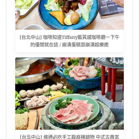
[台北中山] 咖啡知道Tiffany藍質感咖啡廳一下午
的優閒就在這 / 崩潰蛋糕部崩潰超療癒
[台北中山] 條通必吃手工殿麻辣鍋物 中式古典宮