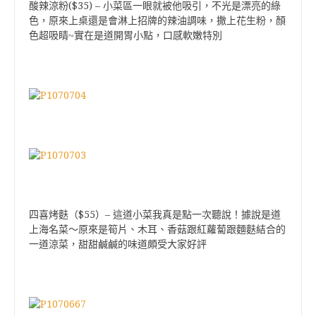
($35) –
酸辣涼粉
小菜區一眼就被他吸引，不光是漂亮的綠
色，原來上桌還是會淋上招牌的辣油調味，撒上花生粉，顏
色超吸睛~實在是道開胃小點，口感軟嫩特別
$55
–
四喜烤麩（
）
這道小菜我真是點一次聽說！據說是道
上海名菜～原來是筍片、木耳、香菇跟紅蘿蔔跟麵麩結合的
一道涼菜，甜甜鹹鹹的味道頗受大家好評