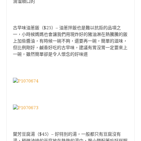
滑溜順口的
$25
–
古早味油蔥飯（
）
油蔥拌飯也是難以抗拒的品項之
一，小時候媽媽也會讓我們用現炸好的豬油淋在熱騰騰的飯
上加些醬油，有時候一碗不夠，還要再一碗，簡單的滋味，
但比例剛好，鹹香好吃的古早味，建議有胃沒胃一定要來上
一碗，雖然簡單卻是令人懷念的好味道
$45
–
蘭芳豆腐湯（
）
好特別的湯，一般都只有豆腐沒有
湯，稍微滷過的豆腐放在熱熱的湯中，跟小麵配著吃好搭啊