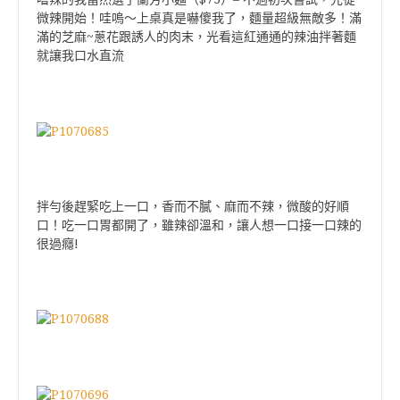
微辣開始！哇嗚～上桌真是嚇傻我了，麵量超級無敵多！滿
~
滿的芝麻
蔥花跟誘人的肉末，光看這紅通通的辣油拌著麵
就讓我口水直流
拌勻後趕緊吃上一口，香而不膩、麻而不辣，微酸的好順
口！吃一口胃都開了，雖辣卻溫和，讓人想一口接一口辣的
!
很過癮