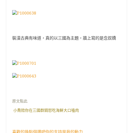
裝潢古典有味道，真的以三國為主題，牆上寫的是念奴嬌
原文點此
小喬陪你在三國群鍋怒吃海鮮大口嗑肉
喜歡的換點個讚吧你的支持是我的動力