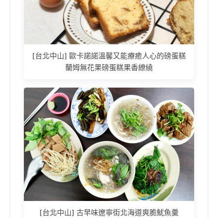
[台北中山] 歐卡諾諾溫馨又能療癒人心的磅蛋糕
蘭姆無花果磅蛋糕果香繚繞
[台北中山] 古早味遼寧街北海道爽脆魷魚羹