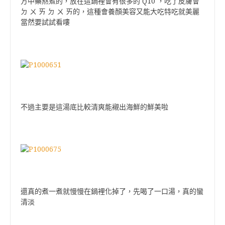
Q10
方中藥熬煮的，放在這鍋裡會有很多的
，吃了皮膚會
ㄉ ㄨ ㄞ ㄉ ㄨ ㄞ的，這種會養顏美容又能大吃特吃就美麗
當然要試試看嘍
不過主要是這湯底比較清爽能襯出海鮮的鮮美啦
還真的煮一煮就慢慢在鍋裡化掉了，先喝了一口湯，真的蠻
清淡