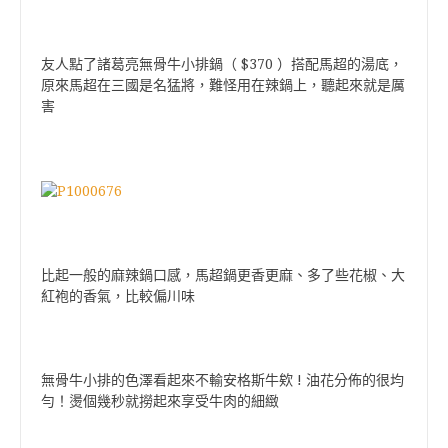
$370
友人點了諸葛亮無骨牛小排鍋（
）搭配馬超的湯底，
原來馬超在三國是名猛將，難怪用在辣鍋上，聽起來就是厲
害
比起一般的麻辣鍋口感，馬超鍋更香更麻、多了些花椒、大
紅袍的香氣，比較偏川味
!
無骨牛小排的色澤看起來不輸安格斯牛欸
油花分佈的很均
勻！
燙個幾秒就撈起來享受牛肉的細緻