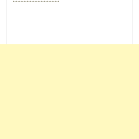
******************************