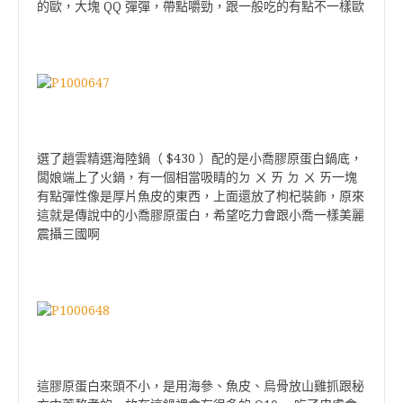
QQ
的歐，大塊
彈彈，帶點嚼勁，跟一般吃的有點不一樣歐
$430
選了趙雲精選海陸鍋（
）配的是小喬膠原蛋白鍋底，
闆娘端上了火鍋，有一個相當吸睛的ㄉ ㄨ ㄞ ㄉ ㄨ ㄞ一塊
有點彈性像是厚片魚皮的東西，上面還放了枸杞裝飾，原來
這就是傳說中的小喬膠原蛋白，希望吃力會跟小喬一樣美麗
震攝三國啊
這膠原蛋白來頭不小，是用海參、魚皮、烏骨放山雞抓跟秘