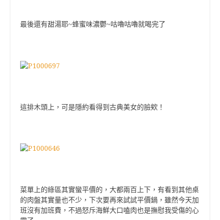
最後還有甜湯耶~蜂蜜味濃鬱~咕嚕咕嚕就喝完了
這排木頭上，可是隱約看得到古典美女的臉欸！
菜單上的綠區其實蠻平價的，大都兩百上下，有看到其他桌
的肉盤其實量也不少，下次要再來試試平價鍋，雖然今天加
班沒有加班費，不過怒斥海鮮大口嗑肉也是撫慰我受傷的心