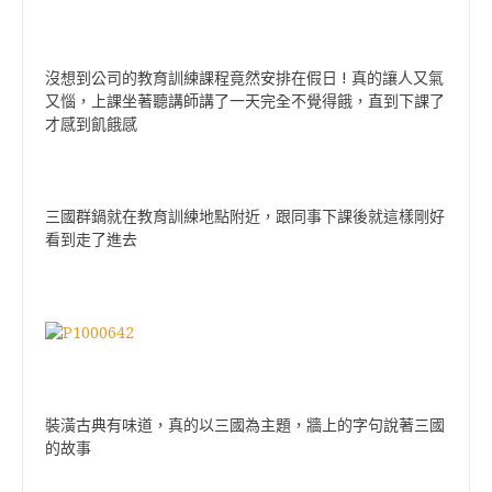
!
沒想到公司的教育訓練課程竟然安排在假日
真的讓人又氣
又惱，上課坐著聽講師講了一天完全不覺得餓，直到下課了
才感到飢餓感
三國群鍋就在教育訓練地點附近，跟同事下課後就這樣剛好
看到走了進去
裝潢古典有味道，真的以三國為主題，牆上的字句說著三國
的故事