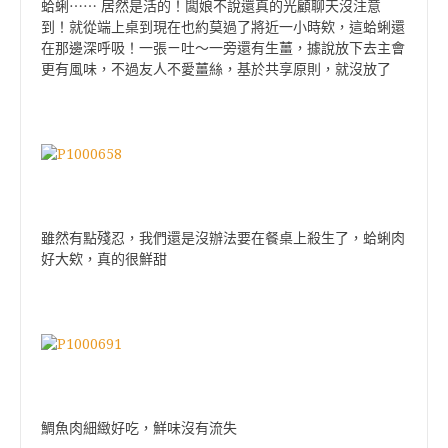
蛤蜊
⋯⋯
居然是活的！
闆娘不說還真的光顧聊天沒注意
到！
就從端上桌到現在也約莫過了將近一小時欸，這蛤蜊還
在那邊深呼吸！
一張ㄧ吐～一旁還有生薑，據說放下去主會
更有風味，不過友人不愛薑絲，基於共享原則，就沒放了
雖然有點殘忍，我們還是沒辦法要在餐桌上殺生了，蛤蜊肉
好大欸，真的很鮮甜
鯛魚肉細緻好吃，鮮味沒有流失