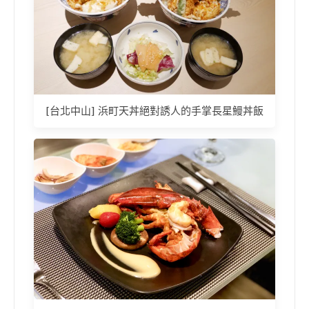
[台北中山] 浜町天丼絕對誘人的手掌長星鰻丼飯