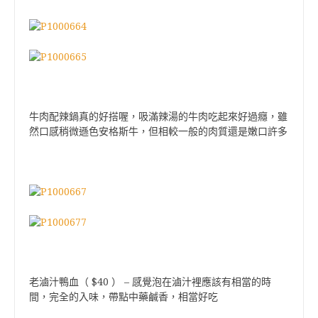
牛肉配辣鍋真的好搭喔，吸滿辣湯的牛肉吃起來好過癮，雖
然口感稍微遜色安格斯牛，但相較一般的肉質還是嫩口許多
$40
–
老滷汁鴨血（
）
感覺泡在滷汁裡應該有相當的時
間，完全的入味，帶點中藥鹹香，相當好吃