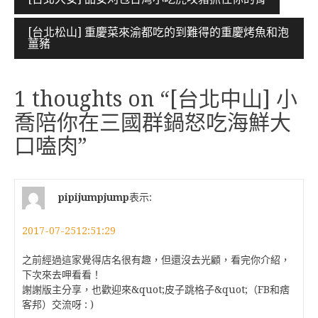
章
[台北松山] 重慶菜來渝都吃的到難得的重慶烤魚和泡
導
薑豬
覽
1 thoughts on “
[台北中山] 小
喬陪你在三國群鍋怒吃海鮮大
口嗑肉
”
pipijumpjump
表示:
2017-07-2512:51:29
之前經過這家覺得店名很有趣，但還沒去光顧，看完你介紹，
下次來去呷看看！
謝謝版主分享，也歡迎來&quot;皮子跳格子&quot;（FB和痞
客邦）交流呀 : )