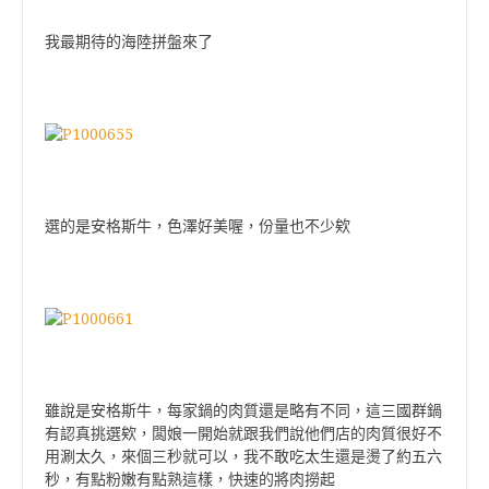
我最期待的海陸拼盤來了
選的是安格斯牛，色澤好美喔，份量也不少欸
雖說是安格斯牛，每家鍋的肉質還是略有不同，這三國群鍋
有認真挑選欸，闆娘一開始就跟我們說他們店的肉質很好不
用涮太久，來個三秒就可以，我不敢吃太生還是燙了約五六
秒，有點粉嫩有點熟這樣，快速的將肉撈起