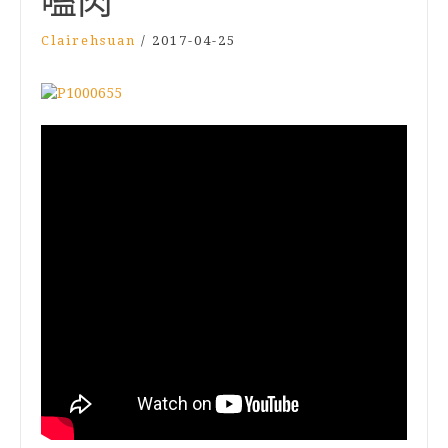
嗑肉
Clairehsuan
/
2017-04-25