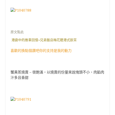
原文點此
港劇中的推車回憶~兄弟飯店梅花聽港式飲茶
喜歡的換點個讚吧你的支持是我的動力
蟹黃蒸燒賣 – 很飽滿，以燒賣的份量來說塊頭不小，肉餡肉
汁多且香甜