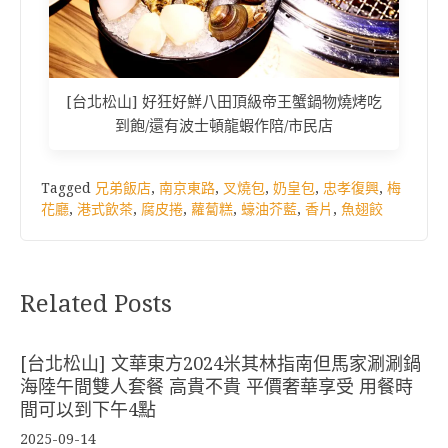
[台北松山] 好狂好鮮八田頂級帝王蟹鍋物燒烤吃
到飽/還有波士頓龍蝦作陪/市民店
Tagged
兄弟飯店
,
南京東路
,
叉燒包
,
奶皇包
,
忠孝復興
,
梅
花廳
,
港式飲茶
,
腐皮捲
,
蘿蔔糕
,
蠔油芥藍
,
香片
,
魚翅餃
Related Posts
[台北松山] 文華東方2024米其林指南但馬家涮涮鍋
海陸午間雙人套餐 高貴不貴 平價奢華享受 用餐時
間可以到下午4點
2025-09-14