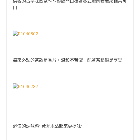
供餐的古早味飲茶～～餐廳門口掛著各式燒肉看起來相當可
口
每來必點的茶款是香片，溫和不苦澀，配著茶點很是享受
必備的調味料~黃芥末沾起來更提味~