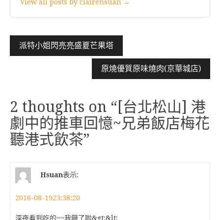
View all posts by clairehsuan →
文
派特小姐閃亮亮盛夏芒果塔
章
原燒優質原味燒肉(京華城店)
導
覽
2 thoughts on “
[台北松山] 港
劇中的推車回憶~兄弟飯店梅花
聽港式飲茶
”
Hsuan
表示:
2016-08-1923:38:20
深夜看到吃的~~我餓了啦&gt;&lt;