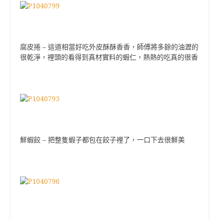
腐皮捲 – 這道相當好吃外皮酥酥香香，師傅將多餘的油瀝的
很乾淨，裡頭的看得到真材實料的蝦仁，熱熱的吃真的很香
鮮蝦餃 – 把整隻蝦子都包在餃子裡了，一口下去很鮮美