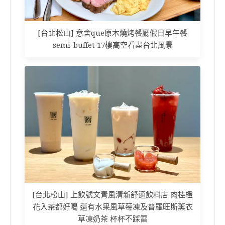
[台北松山] 意舍que原木燒烤餐廳假日早午餐
semi-buffet 17樓高空看盡台北風景
[台北松山] 上飲號文青風清新舒適飲料店 肉桂橙
花入茶都好喝 還有水果風草莓凍及普羅旺斯薰衣
草凍奶茶 杯杯不踩雷