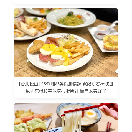
[台北松山] S&D咖啡英倫風情調 寬敞沙發椅吃班
尼迪克蛋和芋泥培根蛋捲餅 簡直太美好了