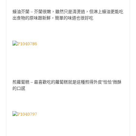
蠔油芥蘭 – 芥蘭很嫩，雖然只是清燙過，但淋上蠔油更能吃
出食物的原味跟新鮮，簡單的味道也很好吃
煎蘿蔔糕 – 最喜歡吃的蘿蔔糕就是這種煎得外皮’恰恰’微酥
的口感