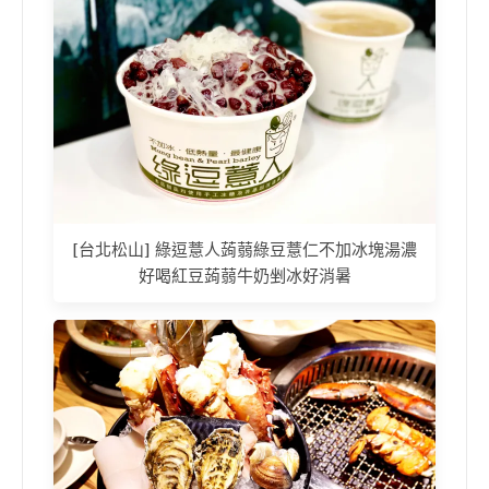
[台北松山] 綠逗薏人蒟蒻綠豆薏仁不加冰塊湯濃
好喝紅豆蒟蒻牛奶剉冰好消暑