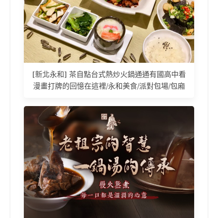
[新北永和] 茶自點台式熱炒火鍋通通有國高中看
漫畫打牌的回憶在這裡/永和美食/派對包場/包廂