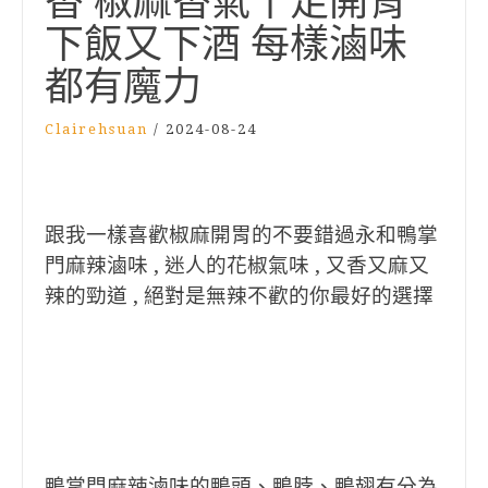
香 椒麻香氣十足開胃
下飯又下酒 每樣滷味
都有魔力
Clairehsuan
/
2024-08-24
跟我一樣喜歡椒麻開胃的不要錯過永和鴨掌
門麻辣滷味 , 迷人的花椒氣味 , 又香又麻又
辣的勁道 , 絕對是無辣不歡的你最好的選擇
鴨掌門麻辣滷味的鴨頭、鴨脖、鴨翅有分為