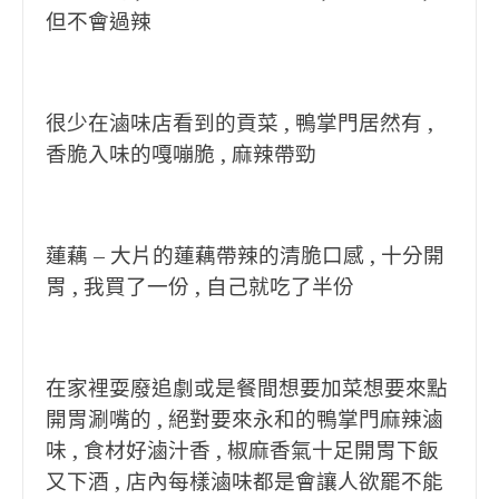
但不會過辣
很少在滷味店看到的貢菜 , 鴨掌門居然有 ,
香脆入味的嘎嘣脆 , 麻辣帶勁
蓮藕 – 大片的蓮藕帶辣的清脆口感 , 十分開
胃 , 我買了一份 , 自己就吃了半份
在家裡耍廢追劇或是餐間想要加菜想要來點
開胃涮嘴的 , 絕對要來永和的鴨掌門麻辣滷
味 , 食材好滷汁香 , 椒麻香氣十足開胃下飯
又下酒 , 店內每樣滷味都是會讓人欲罷不能