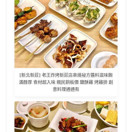
[新北新莊] 老王炸烤新莊店串燒祕方醬料滋味飽
滿醇厚 食材超入味 親民銅板價 鹽酥雞 烤雞排 創
意料理通通有