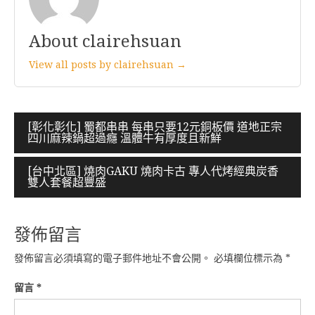
About clairehsuan
View all posts by clairehsuan →
文
[彰化彰化] 蜀都串串 每串只要12元銅板價 道地正宗
四川麻辣鍋超過癮 溫體牛有厚度且新鮮
章
導
[台中北區] 燒肉GAKU 燒肉卡古 專人代烤經典炭香
雙人套餐超豐盛
覽
發佈留言
發佈留言必須填寫的電子郵件地址不會公開。
必填欄位標示為
*
留言
*