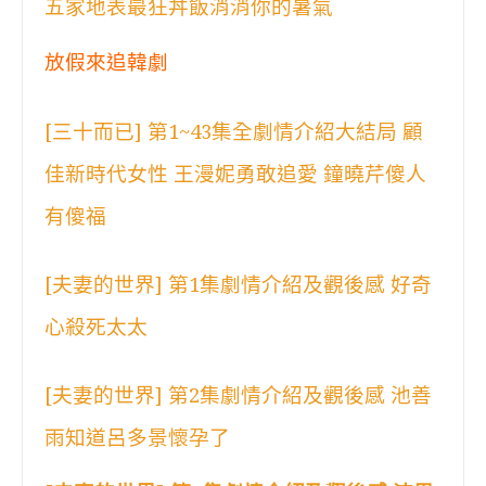
五家地表最狂丼飯消消你的暑氣
放假來追韓劇
[三十而已] 第1~43集全劇情介紹大結局 顧
佳新時代女性 王漫妮勇敢追愛 鐘曉芹傻人
有傻福
[夫妻的世界] 第1集劇情介紹及觀後感 好奇
心殺死太太
[夫妻的世界] 第2集劇情介紹及觀後感 池善
雨知道呂多景懷孕了