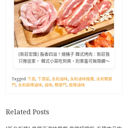
[新莊宏匯] 脂香四溢！燒桶子 韓式烤肉：新莊我
只推這家， 韓式小菜吃到爽，別害羞可無限續～
Tagged
下酒
,
下酒菜
,
永和滷味
,
永和滷味推薦
,
永和鴨掌
門
,
永和麻辣滷味
,
滷味
,
鴨掌門
,
麻辣滷味
Related Posts