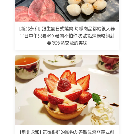
[新北永和] 狠生氣日式燒肉 每樣肉品都給很大器
平日中午只要499 老闆不怕你吃 甜點烤麻糬絕對
要吃冷熱交融的美味
[新北永和] 氣氛很好的寵物友善斯佩齊亞義式創