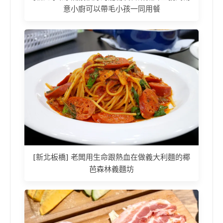
意小廚可以帶毛小孩一同用餐
[新北板橋] 老闆用生命跟熱血在做義大利麵的椰
芭森林義麵坊