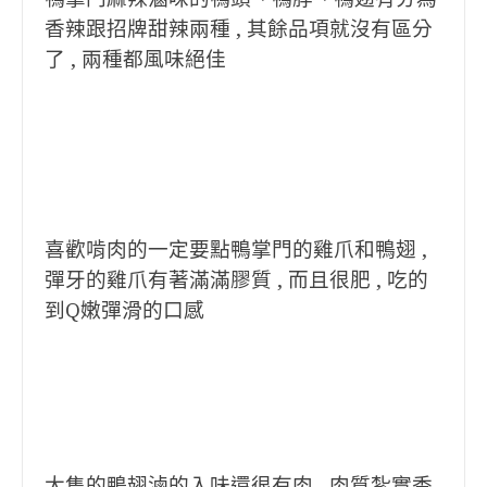
香辣跟招牌甜辣兩種 , 其餘品項就沒有區分
了 , 兩種都風味絕佳
喜歡啃肉的一定要點鴨掌門的雞爪和鴨翅 ,
彈牙的雞爪有著滿滿膠質 , 而且很肥 , 吃的
到Q嫩彈滑的口感
大隻的鴨翅滷的入味還很有肉 , 肉質紮實香