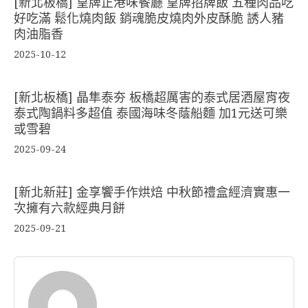
[新北板橋] 皇牌正港味餐廳 皇牌招牌飯 五種肉品吃
好吃滿 鬆化燒肉飯 銷魂脆皮燒肉外皮酥脆 誘人豬
肉油脂香
2025-10-12
[新北板橋] 晶隼泰夯 板橋超厲害的泰式居酒屋宵夜
泰式陶鍋料多超值 泰國海味冬蔭船麵 加1元送可樂
或雪碧
2025-09-24
[新北新莊] 金享饗手作烘焙 中秋節禮盒經濟實惠一
次擁有六款經典月餅
2025-09-21