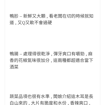
鴨胗 – 新鮮又大顆 , 看老闆在切的時候就知
道 , 又Q又軟不會過硬
鴨腸 – 處理得很乾淨 , 彈牙爽口有嚼勁 , 麻
香的花椒氣味很加分 , 這兩種都超適合當下
酒菜
蔬菜品項也很有水準 , 闆娘介紹這木耳是長
白山來的 , 大片有脆度和水份 , 香辣爽口 ,