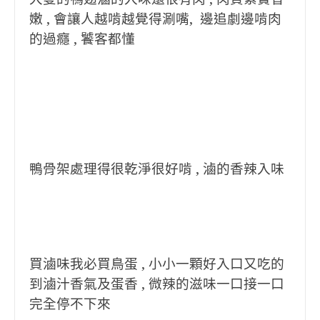
嫩 , 會讓人越啃越覺得涮嘴, 邊追劇邊啃肉
的過癮 , 饕客都懂
鴨骨架處理得很乾淨很好啃 , 滷的香辣入味
買滷味我必買鳥蛋 , 小小一顆好入口又吃的
到滷汁香氣及蛋香 , 微辣的滋味一口接一口
完全停不下來